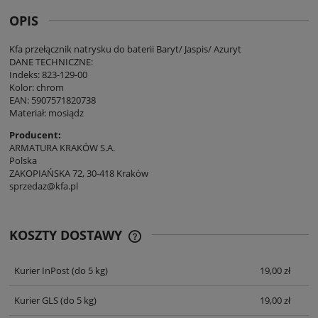
OPIS
Kfa przełącznik natrysku do baterii Baryt/ Jaspis/ Azuryt
DANE TECHNICZNE:
Indeks: 823-129-00
Kolor: chrom
EAN: 5907571820738
Materiał: mosiądz
Producent:
ARMATURA KRAKÓW S.A.
Polska
ZAKOPIAŃSKA 72, 30-418 Kraków
sprzedaz@kfa.pl
KOSZTY DOSTAWY
CENA NIE ZAWIERA EWENTUALNYCH
KOSZTÓW PŁATNOŚCI
Kurier InPost
(do 5 kg)
19,00 zł
Kurier GLS
(do 5 kg)
19,00 zł