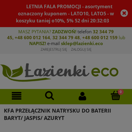
LETNIA FALA PROMOCJI - asortyment
oznaczony kuponem - LATO10, LATO5 - w
koszyku taniej o10%, 5%
52
dni
20
:
32
:
03
MASZ PYTANIA?
ZADZWOŃ!
telefon
32 344 79
45
,
+48 600 012 164
,
32 344 79 4
8
,
+4
8 600 012 159
lub
NAPISZ!
e-mail
sklep@lazienki.eco
ZAREJESTRUJ SIĘ
ZALOGUJ SIĘ
KFA PRZEŁĄCZNIK NATRYSKU DO BATERII
BARYT/ JASPIS/ AZURYT