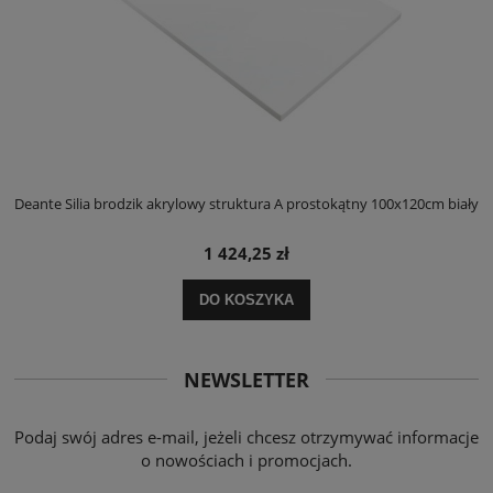
ły
Deante Silia brodzik akrylowy struktura A prostokątny 100x120cm biały
D
1 424,25 zł
DO KOSZYKA
NEWSLETTER
Podaj swój adres e-mail, jeżeli chcesz otrzymywać informacje
o nowościach i promocjach.