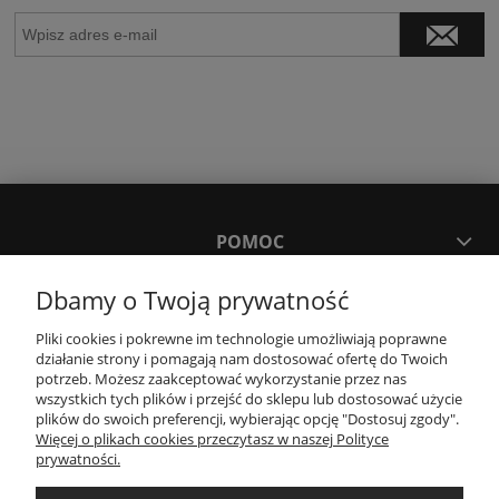
POMOC
Dbamy o Twoją prywatność
MOJE KONTO
Pliki cookies i pokrewne im technologie umożliwiają poprawne
działanie strony i pomagają nam dostosować ofertę do Twoich
PŁATNOŚCI I DOSTAWA
potrzeb. Możesz zaakceptować wykorzystanie przez nas
wszystkich tych plików i przejść do sklepu lub dostosować użycie
plików do swoich preferencji, wybierając opcję "Dostosuj zgody".
Więcej o plikach cookies przeczytasz w naszej Polityce
KONTAKT
prywatności.