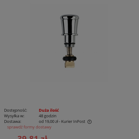
Dostępność:
Duża ilość
Wysyłka w:
48 godzin
Dostawa:
od 19,00 zł
- Kurier InPost
sprawdź formy dostawy
Cena nie zawiera ewentualnych kosztów płatności
39,81 zł