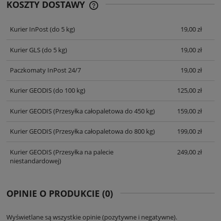
KOSZTY DOSTAWY
CENA NIE ZAWIERA EWENTUALNYCH
KOSZTÓW PŁATNOŚCI
Kurier InPost
(do 5 kg)
19,00 zł
Kurier GLS
(do 5 kg)
19,00 zł
Paczkomaty InPost 24/7
19,00 zł
Kurier GEODIS
(do 100 kg)
125,00 zł
Kurier GEODIS
(Przesyłka całopaletowa do 450 kg)
159,00 zł
Kurier GEODIS
(Przesyłka całopaletowa do 800 kg)
199,00 zł
Kurier GEODIS
(Przesyłka na palecie
249,00 zł
niestandardowej)
OPINIE O PRODUKCIE (0)
Wyświetlane są wszystkie opinie (pozytywne i negatywne).