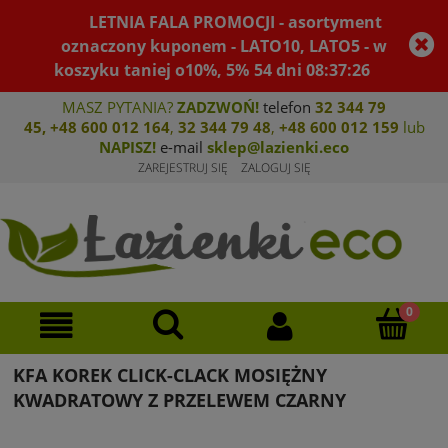
LETNIA FALA PROMOCJI - asortyment
oznaczony kuponem - LATO10, LATO5 - w
koszyku taniej o10%, 5%
54
dni
08
:
37
:
26
MASZ PYTANIA?
ZADZWOŃ!
telefon
32 344 79
45
,
+48 600 012 164
,
32 344 79 4
8
,
+4
8 600 012 159
lub
NAPISZ!
e-mail
sklep@lazienki.eco
ZAREJESTRUJ SIĘ
ZALOGUJ SIĘ
KFA KOREK CLICK-CLACK MOSIĘŻNY
KWADRATOWY Z PRZELEWEM CZARNY