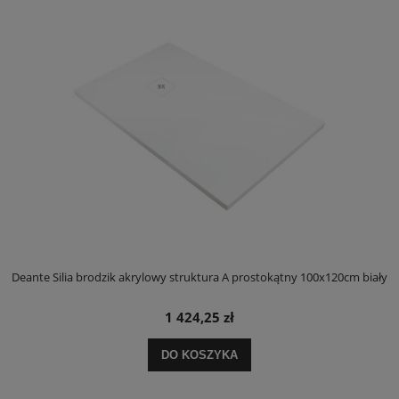
ły
Deante Silia brodzik akrylowy struktura A prostokątny 100x120cm biały
D
1 424,25 zł
DO KOSZYKA