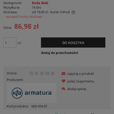
Dostępność:
Duża ilość
Wysyłka w:
14 dni
Dostawa:
od 19,00 zł
- Kurier InPost
sprawdź formy dostawy
Cena nie zawiera ewentualnych kosztów płatności
86,98 zł
Cena:
szt.
DO KOSZYKA
dodaj do przechowalni
Ocena:
zapytaj o produkt
Producent:
poleć znajomemu
dodaj opinię
Kod produktu:
660-454-81