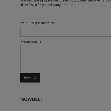
Wyświetlane są wszystkie opinie (pozytywne i negatywne). W
klientów, którzy kupili dany produkt.
Imię lub pseudonim:
Twoja opinia:
WYŚLIJ
NOWOŚCI