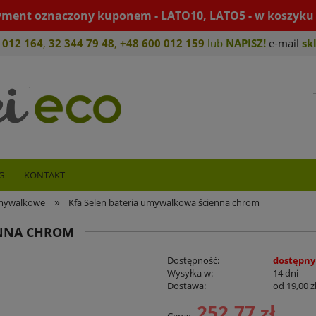
yment oznaczony kuponem - LATO10, LATO5 - w koszyku 
 012 164
,
32 344 79 4
8
,
+4
8 600 012 159
lub
NAPISZ!
e-mail
sk
G
KONTAKT
»
umywalkowe
Kfa Selen bateria umywalkowa ścienna chrom
ENNA CHROM
Dostępność:
dostępny
Wysyłka w:
14 dni
Dostawa:
od 19,00 z
252,77 zł