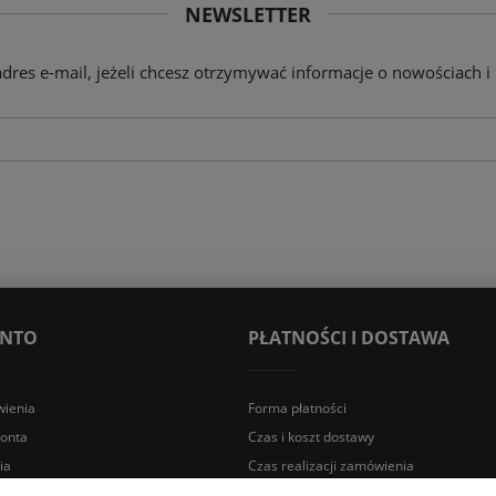
NEWSLETTER
adres e-mail, jeżeli chcesz otrzymywać informacje o nowościach i
ONTO
PŁATNOŚCI I DOSTAWA
ienia
Forma płatności
konta
Czas i koszt dostawy
ia
Czas realizacji zamówienia