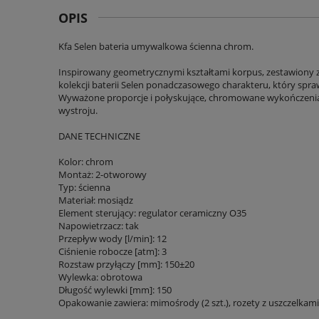
OPIS
Kfa Selen bateria umywalkowa ścienna chrom.
Inspirowany geometrycznymi kształtami korpus, zestawiony
kolekcji baterii Selen ponadczasowego charakteru, który spr
Wyważone proporcje i połyskujące, chromowane wykończeni
wystroju.
DANE TECHNICZNE
Kolor: chrom
Montaż: 2-otworowy
Typ: ścienna
Materiał: mosiądz
Element sterujący: regulator ceramiczny O35
Napowietrzacz: tak
Przepływ wody [l/min]: 12
Ciśnienie robocze [atm]: 3
Rozstaw przyłączy [mm]: 150±20
Wylewka: obrotowa
Długość wylewki [mm]: 150
Opakowanie zawiera: mimośrody (2 szt.), rozety z uszczelkami (