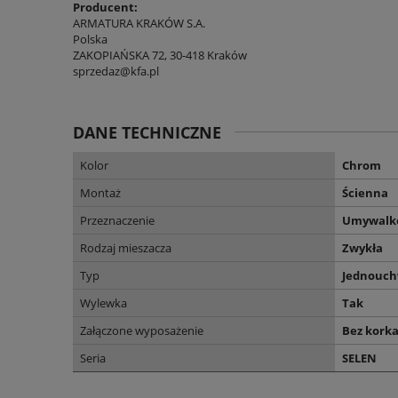
Producent:
ARMATURA KRAKÓW S.A.
Polska
ZAKOPIAŃSKA 72, 30-418 Kraków
sprzedaz@kfa.pl
DANE TECHNICZNE
Kolor
Chrom
Montaż
Ścienna
Przeznaczenie
Umywalk
Rodzaj mieszacza
Zwykła
Typ
Jednouc
Wylewka
Tak
Załączone wyposażenie
Bez kork
Seria
SELEN