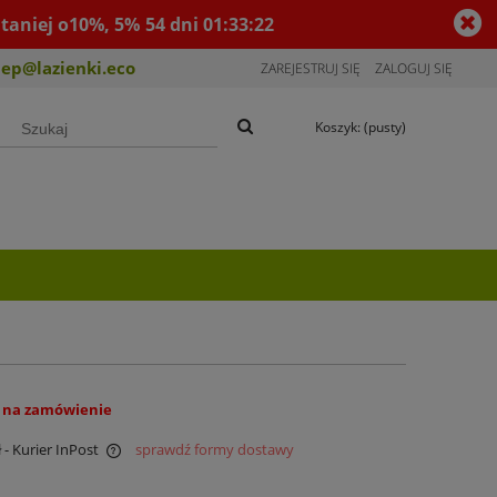
taniej o10%, 5%
54
dni
01
:
33
:
21
lep@lazienki.eco
ZAREJESTRUJ SIĘ
ZALOGUJ SIĘ
Koszyk:
(pusty)
 na zamówienie
ł
- Kurier InPost
sprawdź formy dostawy