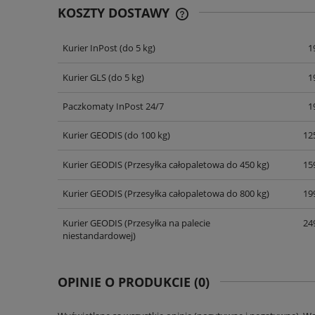
KOSZTY DOSTAWY
Kurier InPost
(do 5 kg)
1
CENA NIE ZAWIERA EWENT
KOSZTÓW PŁATNOŚCI
Kurier GLS
(do 5 kg)
1
Paczkomaty InPost 24/7
1
Kurier GEODIS
(do 100 kg)
125
Kurier GEODIS
(Przesyłka całopaletowa do 450 kg)
159
Kurier GEODIS
(Przesyłka całopaletowa do 800 kg)
199
Kurier GEODIS
(Przesyłka na palecie
249
niestandardowej)
OPINIE O PRODUKCIE (0)