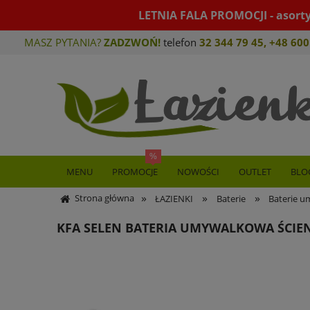
LETNIA FALA PROMOCJI - asort
MASZ PYTANIA?
ZADZWOŃ!
telefon
32 344 79 45
,
+48 600
MENU
PROMOCJE
NOWOŚCI
OUTLET
BLO
»
»
»
Strona główna
ŁAZIENKI
Baterie
Baterie 
KFA SELEN BATERIA UMYWALKOWA ŚCI