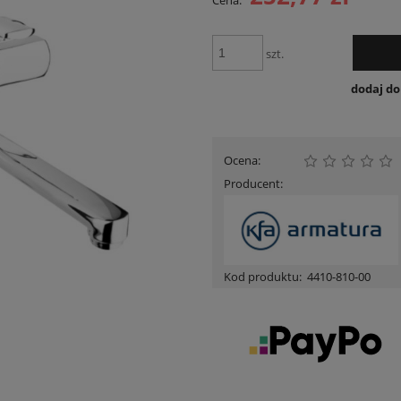
Cena:
Cena nie zawiera ewentua
płatności
szt.
dodaj d
Ocena:
Producent:
Kod produktu:
4410-810-00