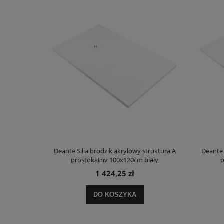
truktura A
Deante Silia brodzik akrylowy struktura A
Deante 
ały
prostokątny 100x120cm biały
p
1 424,25 zł
DO KOSZYKA