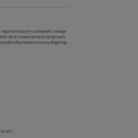
 z ergonomicznym uchwytem, nadaje
awdzi się w nowoczesnych wnętrzach.
a podkreślą niewymuszoną elegancję
2 szt.)