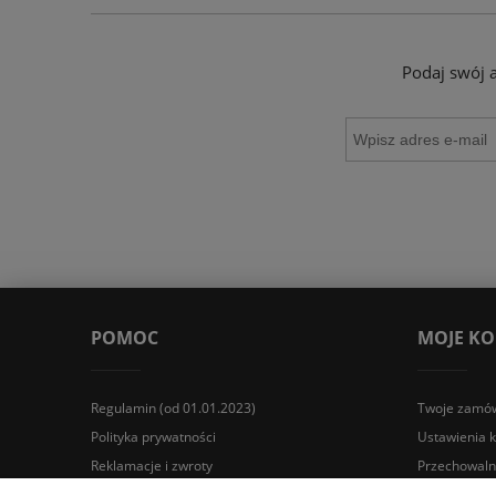
Podaj swój 
POMOC
MOJE K
Regulamin (od 01.01.2023)
Twoje zamów
Polityka prywatności
Ustawienia 
Reklamacje i zwroty
Przechowaln