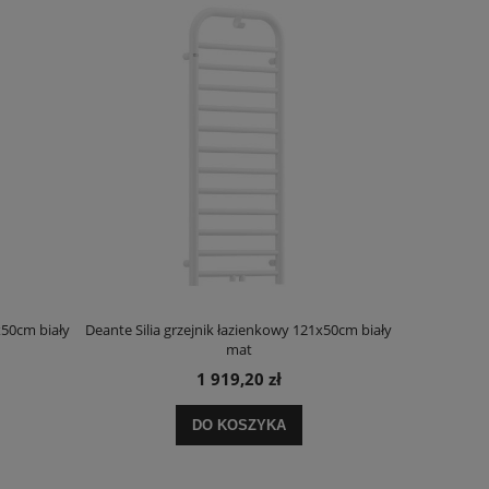
x50cm biały
Deante Silia grzejnik łazienkowy 121x50cm biały
Deante Ora
mat
1 919,20 zł
DO KOSZYKA