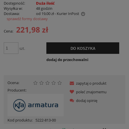
Dostępność:
Duża ilość
Wysyłka w:
48 godzin
Dostawa:
od 19,00 zł
- Kurier InPost
sprawdź formy dostawy
Cena nie zawiera ewentualnych kosztów płatności
221,98 zł
Cena:
szt.
DO KOSZYKA
dodaj do przechowalni
Ocena:
zapytaj o produkt
Producent:
poleć znajomemu
dodaj opinię
Kod produktu:
5222-813-00