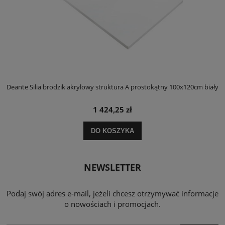
ły
Deante Silia brodzik akrylowy struktura A prostokątny 100x120cm biały
D
1 424,25 zł
DO KOSZYKA
NEWSLETTER
Podaj swój adres e-mail, jeżeli chcesz otrzymywać informacje
o nowościach i promocjach.