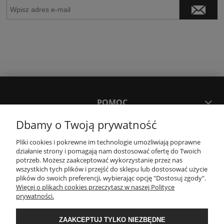
POMOC
Dbamy o Twoją prywatność
MOJE KONTO
Pliki cookies i pokrewne im technologie umożliwiają poprawne
działanie strony i pomagają nam dostosować ofertę do Twoich
potrzeb. Możesz zaakceptować wykorzystanie przez nas
PŁATNOŚCI I DOSTAWA
wszystkich tych plików i przejść do sklepu lub dostosować użycie
plików do swoich preferencji, wybierając opcję "Dostosuj zgody".
Więcej o plikach cookies przeczytasz w naszej Polityce
KONTAKT
prywatności.
ZAAKCEPTUJ TYLKO NIEZBĘDNE