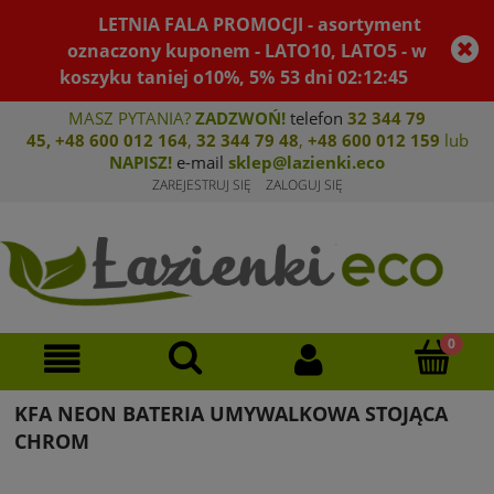
LETNIA FALA PROMOCJI - asortyment
oznaczony kuponem - LATO10, LATO5 - w
koszyku taniej o10%, 5%
53
dni
02
:
12
:
45
MASZ PYTANIA?
ZADZWOŃ!
telefon
32 344 79
45
,
+48 600 012 164
,
32 344 79 4
8
,
+4
8 600 012 159
lub
NAPISZ!
e-mail
sklep@lazienki.eco
ZAREJESTRUJ SIĘ
ZALOGUJ SIĘ
KFA NEON BATERIA UMYWALKOWA STOJĄCA
CHROM