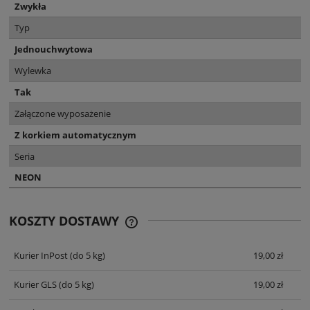
Zwykła
Typ
Jednouchwytowa
Wylewka
Tak
Załączone wyposażenie
Z korkiem automatycznym
Seria
NEON
KOSZTY DOSTAWY
CENA NIE ZAWIERA EWENTUALNYCH
KOSZTÓW PŁATNOŚCI
Kurier InPost
(do 5 kg)
19,00 zł
Kurier GLS
(do 5 kg)
19,00 zł