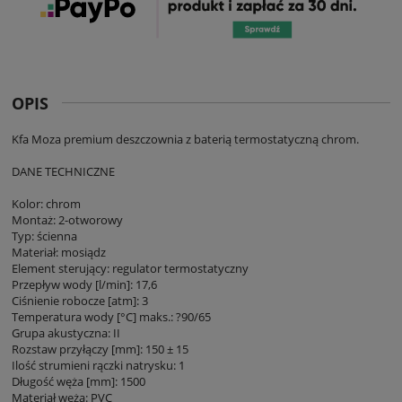
OPIS
Kfa Moza premium deszczownia z baterią termostatyczną chrom.
DANE TECHNICZNE
Kolor: chrom
Montaż: 2-otworowy
Typ: ścienna
Materiał: mosiądz
Element sterujący: regulator termostatyczny
Przepływ wody [l/min]: 17,6
Ciśnienie robocze [atm]: 3
Temperatura wody [°C] maks.: ?90/65
Grupa akustyczna: II
Rozstaw przyłączy [mm]: 150 ± 15
Ilość strumieni rączki natrysku: 1
Długość węża [mm]: 1500
Materiał węża: PVC