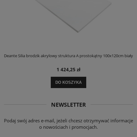
ły
Deante Silia brodzik akrylowy struktura A prostokątny 100x120cm biały
D
1 424,25 zł
DO KOSZYKA
NEWSLETTER
Podaj swój adres e-mail, jeżeli chcesz otrzymywać informacje
o nowościach i promocjach.