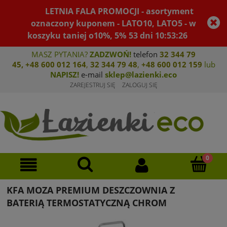
LETNIA FALA PROMOCJI - asortyment
oznaczony kuponem - LATO10, LATO5 - w
koszyku taniej o10%, 5%
53
dni
10
:
53
:
26
MASZ PYTANIA?
ZADZWOŃ!
telefon
32 344 79
45
,
+48 600 012 164
,
32 344 79 4
8
,
+4
8 600 012 159
lub
NAPISZ!
e-mail
sklep@lazienki.eco
ZAREJESTRUJ SIĘ
ZALOGUJ SIĘ
KFA MOZA PREMIUM DESZCZOWNIA Z
BATERIĄ TERMOSTATYCZNĄ CHROM