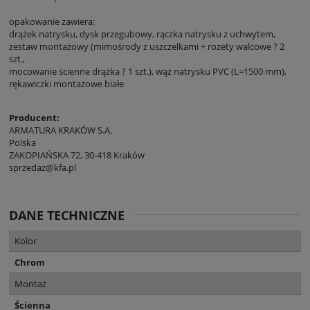
opakowanie zawiera:
drążek natrysku, dysk przegubowy, rączka natrysku z uchwytem,
zestaw montażowy (mimośrody z uszczelkami + rozety walcowe ? 2
szt.,
mocowanie ścienne drążka ? 1 szt.), wąż natrysku PVC (L=1500 mm),
rękawiczki montażowe białe
Producent:
ARMATURA KRAKÓW S.A.
Polska
ZAKOPIAŃSKA 72, 30-418 Kraków
sprzedaz@kfa.pl
DANE TECHNICZNE
Kolor
Chrom
Montaż
Ścienna