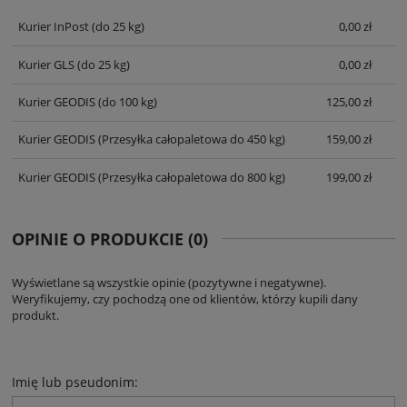
KOSZTÓW PŁATNOŚCI
Kurier InPost
(do 25 kg)
0,00 zł
Kurier GLS
(do 25 kg)
0,00 zł
Kurier GEODIS
(do 100 kg)
125,00 zł
Kurier GEODIS
(Przesyłka całopaletowa do 450 kg)
159,00 zł
Kurier GEODIS
(Przesyłka całopaletowa do 800 kg)
199,00 zł
OPINIE O PRODUKCIE (0)
Wyświetlane są wszystkie opinie (pozytywne i negatywne).
Weryfikujemy, czy pochodzą one od klientów, którzy kupili dany
produkt.
Imię lub pseudonim: