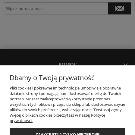
POMOC
Dbamy o Twoją prywatność
MOJE KONTO
Pliki cookies i pokrewne im technologie umożliwiają poprawne
działanie strony i pomagają nam dostosować ofertę do Twoich
potrzeb. Możesz zaakceptować wykorzystanie przez nas
PŁATNOŚCI I DOSTAWA
wszystkich tych plików i przejść do sklepu lub dostosować użycie
plików do swoich preferencji, wybierając opcję "Dostosuj zgody".
Więcej o plikach cookies przeczytasz w naszej Polityce
KONTAKT
prywatności.
ZAAKCEPTUJ TYLKO NIEZBĘDNE