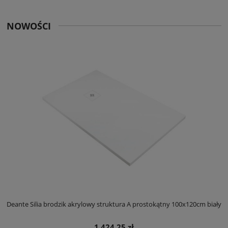
NOWOŚCI
ły
Deante Silia brodzik akrylowy struktura A prostokątny 100x120cm biały
D
1 424,25 zł