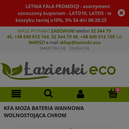
LETNIA FALA PROMOCJI - asortyment
oznaczony kuponem - LATO10, LATO5 - w
koszyku taniej o10%, 5%
54
dni
08
:
20
:
25
MASZ PYTANIA?
ZADZWOŃ!
telefon
32 344 79
45
,
+48 600 012 164
,
32 344 79 4
8
,
+4
8 600 012 159
lub
NAPISZ!
e-mail
sklep@lazienki.eco
ZAREJESTRUJ SIĘ
ZALOGUJ SIĘ
KFA MOZA BATERIA WANNOWA
WOLNOSTOJĄCA CHROM