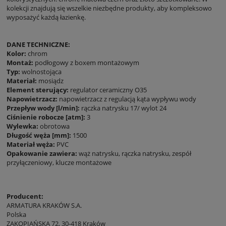
kolekcji znajdują się wszelkie niezbędne produkty, aby kompleksowo
wyposażyć każdą łazienkę.
DANE TECHNICZNE:
Kolor:
chrom
Montaż:
podłogowy z boxem montażowym
Typ:
wolnostojąca
Materiał:
mosiądz
Element sterujący:
regulator ceramiczny O35
Napowietrzacz:
napowietrzacz z regulacją kąta wypływu wody
Przepływ wody [l/min]:
rączka natrysku 17/ wylot 24
Ciśnienie robocze [atm]:
3
Wylewka:
obrotowa
Długość węża [mm]:
1500
Materiał węża:
PVC
Opakowanie zawiera:
wąż natrysku, rączka natrysku, zespół
przyłączeniowy, klucze montażowe
Producent:
ARMATURA KRAKÓW S.A.
Polska
ZAKOPIAŃSKA 72, 30-418 Kraków