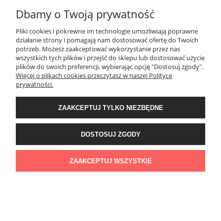
Dbamy o Twoją prywatność
MOJE KONTO
Pliki cookies i pokrewne im technologie umożliwiają poprawne
działanie strony i pomagają nam dostosować ofertę do Twoich
potrzeb. Możesz zaakceptować wykorzystanie przez nas
PŁATNOŚCI I DOSTAWA
wszystkich tych plików i przejść do sklepu lub dostosować użycie
plików do swoich preferencji, wybierając opcję "Dostosuj zgody".
Więcej o plikach cookies przeczytasz w naszej Polityce
KONTAKT
prywatności.
ZAAKCEPTUJ TYLKO NIEZBĘDNE
Wyposażenie łazienek Łazienki.eco | Pawła 23, 41-708 Ruda Śląska | E-mail:
sklep@lazienki.eco | Tel.: 600 012 164 lub 600 012 159 | TGS Przemysław
Stoń | NIP: 6312213594 | REGON: 276403698
DOSTOSUJ ZGODY
ZAAKCEPTUJ WSZYSTKIE
POKAŻ PEŁNĄ WERSJĘ STRONY
Sklep internetowy Shoper Premium