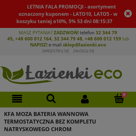
LETNIA FALA PROMOCJI - asortyment
oznaczony kuponem - LATO10, LATO5 - w
koszyku taniej o10%, 5%
53
dni
08
:
15
:
37
MASZ PYTANIA?
ZADZWOŃ!
telefon
32 344 79
45
,
+48 600 012 164
,
32 344 79 4
8
,
+4
8 600 012 159
lub
NAPISZ!
e-mail
sklep@lazienki.eco
ZAREJESTRUJ SIĘ
ZALOGUJ SIĘ
KFA MOZA BATERIA WANNOWA
TERMOSTATYCZNA BEZ KOMPLETU
NATRYSKOWEGO CHROM