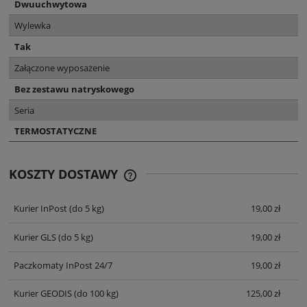
Dwuuchwytowa
Wylewka
Tak
Załączone wyposażenie
Bez zestawu natryskowego
Seria
TERMOSTATYCZNE
KOSZTY DOSTAWY
CENA NIE ZAWIERA EWENTUALNYCH
KOSZTÓW PŁATNOŚCI
Kurier InPost
(do 5 kg)
19,00 zł
Kurier GLS
(do 5 kg)
19,00 zł
Paczkomaty InPost 24/7
19,00 zł
Kurier GEODIS
(do 100 kg)
125,00 zł