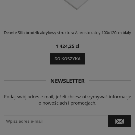
ły
Deante Silia brodzik akrylowy struktura A prostokątny 100x120cm biały
D
1 424,25 zł
DO KOSZYKA
NEWSLETTER
Podaj swój adres e-mail, jeżeli chcesz otrzymywać informacje
o nowościach i promocjach.