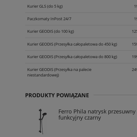
Kurier GLS
(do 5 kg)
1
Paczkomaty InPost 24/7
1
Kurier GEODIS
(do 100 kg)
125
Kurier GEODIS
(Przesyłka całopaletowa do 450 kg)
159
Kurier GEODIS
(Przesyłka całopaletowa do 800 kg)
199
Kurier GEODIS
(Przesyłka na palecie
249
niestandardowej)
PRODUKTY POWIĄZANE
Ferro Phila natrysk przesuwny 
funkcyjny czarny