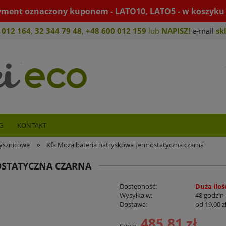
yment oznaczony kuponem - LATO10, LATO5 - w koszyku 
 012 164
,
32 344 79 4
8
,
+4
8 600 012 159
lub
NAPISZ!
e-mail
sk
G
KONTAKT
»
rysznicowe
Kfa Moza bateria natryskowa termostatyczna czarna
OSTATYCZNA CZARNA
Dostępność:
Duża iloś
Wysyłka w:
48 godzin
Dostawa:
od 19,00 z
485,81 zł