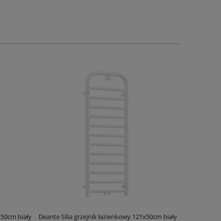
x50cm biały
Deante Silia grzejnik łazienkowy 121x50cm biały
Deante Ora