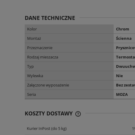
DANE TECHNICZNE
Kolor
Chrom
Montaż
Ścienna
Przeznaczenie
Prysznic
Rodzaj mieszacza
Termosta
Typ
Dwuuchw
Wylewka
Nie
Załączone wyposażenie
Bez zest
Seria
MOZA
KOSZTY DOSTAWY
Kurier InPost
(do 5 kg)
1
CENA NIE ZAWIERA EWENT
KOSZTÓW PŁATNOŚCI