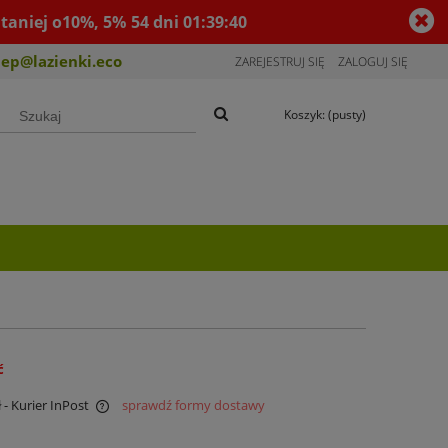
taniej o10%, 5%
54
dni
01
:
39
:
39
lep@lazienki.eco
ZAREJESTRUJ SIĘ
ZALOGUJ SIĘ
Koszyk:
(pusty)
ć
ł
- Kurier InPost
sprawdź formy dostawy