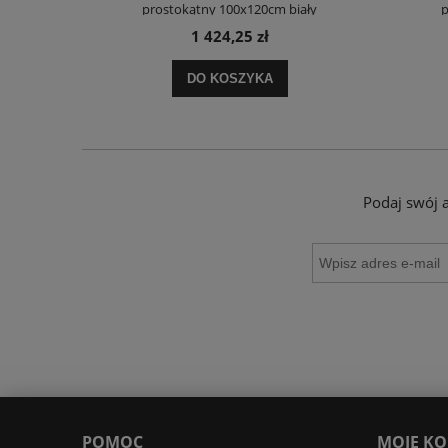
ały
prostokątny 100x120cm biały
p
1 424,25 zł
DO KOSZYKA
Podaj swój 
POMOC
MOJE K