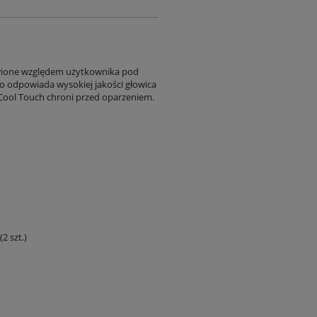
awione względem użytkownika pod
 co odpowiada wysokiej jakości głowica
ool Touch chroni przed oparzeniem.
2 szt.)