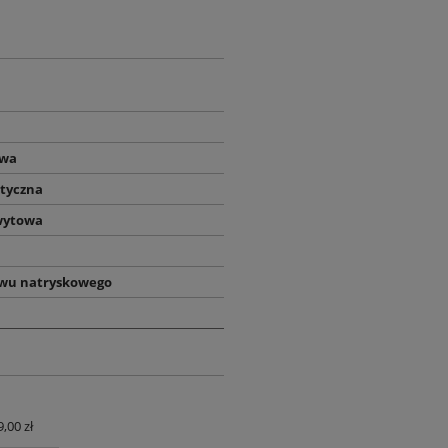
owa
tyczna
ytowa
awu natryskowego
9,00 zł
UALNYCH