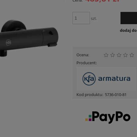
Cena:
Cena nie zawiera ewentua
płatności
szt.
dodaj d
Ocena:
Producent:
Kod produktu:
5736-010-81