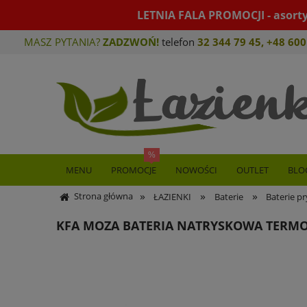
LETNIA FALA PROMOCJI - asort
MASZ PYTANIA?
ZADZWOŃ!
telefon
32 344 79 45
,
+48 600
MENU
PROMOCJE
NOWOŚCI
OUTLET
BLO
»
»
»
Strona główna
ŁAZIENKI
Baterie
Baterie p
KFA MOZA BATERIA NATRYSKOWA TERM