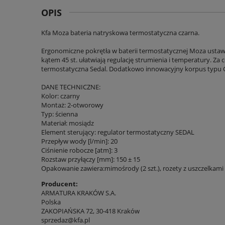
OPIS
Kfa Moza bateria natryskowa termostatyczna czarna.
Ergonomiczne pokrętła w baterii termostatycznej Moza ust
kątem 45 st. ułatwiają regulację strumienia i temperatury. Za
termostatyczna Sedal. Dodatkowo innowacyjny korpus typu C
DANE TECHNICZNE:
Kolor: czarny
Montaż: 2-otworowy
Typ: ścienna
Materiał: mosiądz
Element sterujący: regulator termostatyczny SEDAL
Przepływ wody [l/min]: 20
Ciśnienie robocze [atm]: 3
Rozstaw przyłączy [mm]: 150 ± 15
Opakowanie zawiera:mimośrody (2 szt.), rozety z uszczelkami (
Producent:
ARMATURA KRAKÓW S.A.
Polska
ZAKOPIAŃSKA 72, 30-418 Kraków
sprzedaz@kfa.pl