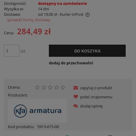
Dostępność:
dostępny na zamówienie
Wysyłka w:
14 dni
Dostawa:
od 19,00 zł
- Kurier InPost
sprawdź formy dostawy
Cena nie zawiera ewentualnych kosztów płatności
284,49 zł
Cena:
szt.
DO KOSZYKA
dodaj do przechowalni
Ocena:
zapytaj o produkt
Producent:
poleć znajomemu
dodaj opinię
Kod produktu:
5913-615-00