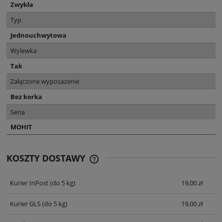
Zwykła
Typ
Jednouchwytowa
Wylewka
Tak
Załączone wyposażenie
Bez korka
Seria
MOHIT
KOSZTY DOSTAWY
CENA NIE ZAWIERA EWENTUALNYCH
KOSZTÓW PŁATNOŚCI
Kurier InPost
(do 5 kg)
19,00 zł
Kurier GLS
(do 5 kg)
19,00 zł