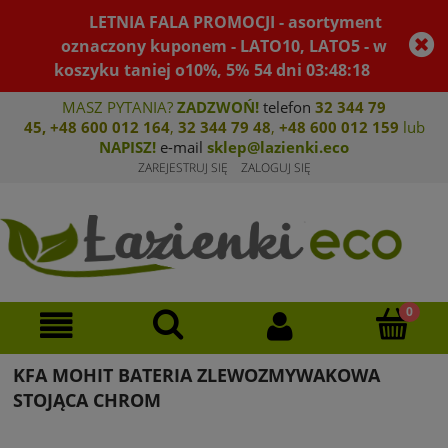
LETNIA FALA PROMOCJI - asortyment
oznaczony kuponem - LATO10, LATO5 - w
koszyku taniej o10%, 5%
54
dni
03
:
48
:
18
MASZ PYTANIA?
ZADZWOŃ!
telefon
32 344 79
45
,
+48 600 012 164
,
32 344 79 4
8
,
+4
8 600 012 159
lub
NAPISZ!
e-mail
sklep@lazienki.eco
ZAREJESTRUJ SIĘ
ZALOGUJ SIĘ
KFA MOHIT BATERIA ZLEWOZMYWAKOWA
STOJĄCA CHROM