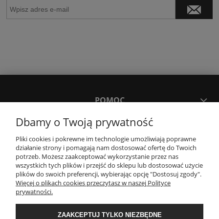
POMOC
Dbamy o Twoją prywatność
MOJE KONTO
Pliki cookies i pokrewne im technologie umożliwiają poprawne
działanie strony i pomagają nam dostosować ofertę do Twoich
potrzeb. Możesz zaakceptować wykorzystanie przez nas
PŁATNOŚCI I DOSTAWA
wszystkich tych plików i przejść do sklepu lub dostosować użycie
plików do swoich preferencji, wybierając opcję "Dostosuj zgody".
Więcej o plikach cookies przeczytasz w naszej Polityce
KONTAKT
prywatności.
ZAAKCEPTUJ TYLKO NIEZBĘDNE