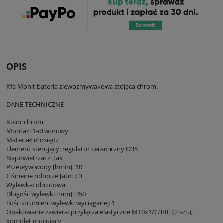
OPIS
Kfa Mohit bateria zlewozmywakowa stojąca chrom.
DANE TECHNICZNE
Kolor:chrom
Montaż: 1-otworowy
Materiał: mosiądz
Element sterujący: regulator ceramiczny O35
Napowietrzacz: tak
Przepływ wody [l/min]: 10
Ciśnienie robocze [atm]: 3
Wylewka: obrotowa
Długość wylewki [mm]: 350
Ilość strumieni wylewki wyciąganej: 1
Opakowanie zawiera: przyłącza elastyczne M10x1/G3/8" (2 szt.),
komplet mocujący