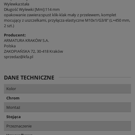
Wylewka:stała
Długość Wylewki [Mm]:114 mm
opakowanie zawiera:spust klik-klak mały z przelewem, komplet
mocujący z uszczelkami, przyłącza elastyczne M10x1/G3/8" (L=450 mm,
2 szt.)
Producent:
ARMATURA KRAKÓW S.A.
Polska
ZAKOPIAŃSKA 72, 30-418 Kraków
sprzedaz@kfa.pl
DANE TECHNICZNE
Kolor
Chrom
Montaż
Stojąca
Przeznaczenie