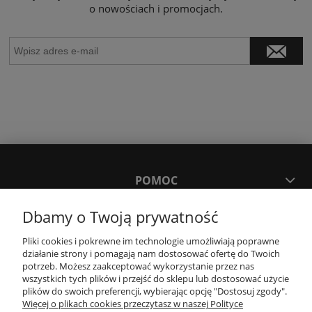
o nowościach i promocjach.
POMOC
Dbamy o Twoją prywatność
MOJE KONTO
Pliki cookies i pokrewne im technologie umożliwiają poprawne
działanie strony i pomagają nam dostosować ofertę do Twoich
PŁATNOŚCI I DOSTAWA
potrzeb. Możesz zaakceptować wykorzystanie przez nas
wszystkich tych plików i przejść do sklepu lub dostosować użycie
plików do swoich preferencji, wybierając opcję "Dostosuj zgody".
Więcej o plikach cookies przeczytasz w naszej Polityce
KONTAKT