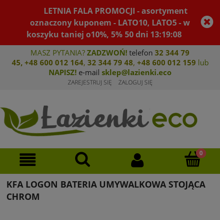
LETNIA FALA PROMOCJI - asortyment
oznaczony kuponem - LATO10, LATO5 - w
koszyku taniej o10%, 5%
50
dni
13
:
19
:
08
MASZ PYTANIA?
ZADZWOŃ!
telefon
32 344 79
45
,
+48 600 012 164
,
32 344 79 4
8
,
+4
8 600 012 159
lub
NAPISZ!
e-mail
sklep@lazienki.eco
ZAREJESTRUJ SIĘ
ZALOGUJ SIĘ
KFA LOGON BATERIA UMYWALKOWA STOJĄCA
CHROM