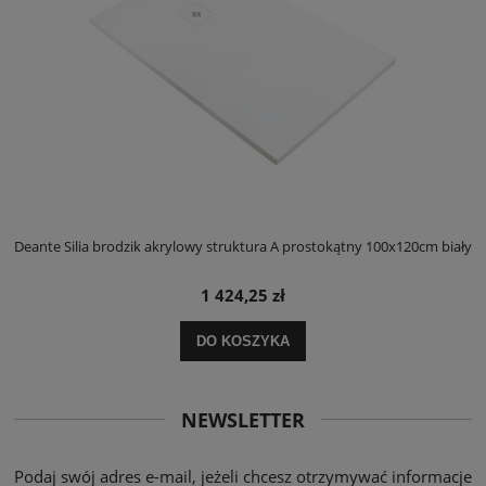
ły
Deante Silia brodzik akrylowy struktura A prostokątny 100x120cm biały
D
1 424,25 zł
DO KOSZYKA
NEWSLETTER
Podaj swój adres e-mail, jeżeli chcesz otrzymywać informacje