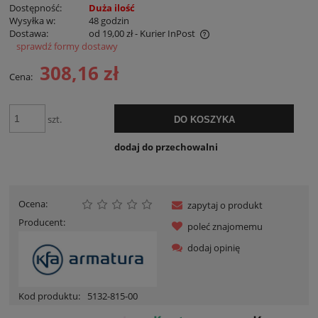
Dostępność:
Duża ilość
Wysyłka w:
48 godzin
Dostawa:
od 19,00 zł
- Kurier InPost
sprawdź formy dostawy
Cena nie zawiera ewentualnych kosztów płatności
308,16 zł
Cena:
szt.
DO KOSZYKA
dodaj do przechowalni
Ocena:
zapytaj o produkt
Producent:
poleć znajomemu
dodaj opinię
Kod produktu:
5132-815-00