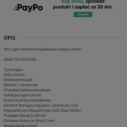
OPIS
Kfa Logon bateria umywalkowa stojąca chrom.
DANE TECHNICZNE
Typ:stojąca
Kolor:chrom
Materiał:mosiądz
Montaż:1-otworowy
Charakter:jednouchwytowa
Kolekcja:Logon chrom
Przeznaczenie:umywalkowa
Element Sterujący:regulator ceramiczny O25
Napowietrzacz:Neoperl typu Rub Clean M24x1
Przepływ Wody [L/Min]:6
Ciśnienie Robocze [Atm]:3 atm
Grupa Akustyczna:II