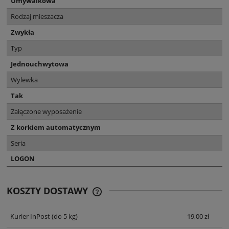
Umywalkowa
Rodzaj mieszacza
Zwykła
Typ
Jednouchwytowa
Wylewka
Tak
Załączone wyposażenie
Z korkiem automatycznym
Seria
LOGON
KOSZTY DOSTAWY
CENA NIE ZAWIERA EWENTUALNYCH
KOSZTÓW PŁATNOŚCI
Kurier InPost
(do 5 kg)
19,00 zł