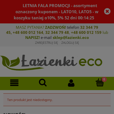
LETNIA FALA PROMOCJI - asortyment
oznaczony kuponem - LATO10, LATO5 - w
koszyku taniej o10%, 5%
52
dni
00
:
14
:
25
MASZ PYTANIA?
ZADZWOŃ!
telefon
32 344 79
45
,
+48 600 012 164
,
32 344 79 4
8
,
+4
8 600 012 159
lub
NAPISZ!
e-mail
sklep@lazienki.eco
ZAREJESTRUJ SIĘ
ZALOGUJ SIĘ
Ten produkt jest niedostępny.