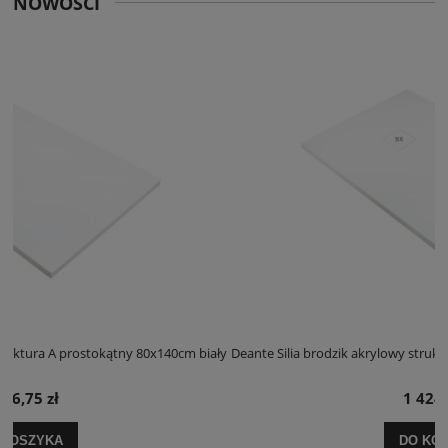
NOWOŚCI
 biały
Deante Silia brodzik akrylowy struktura A prostokątny 100x120cm bia
1 424,25 zł
DO KOSZYKA