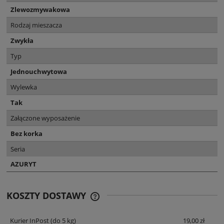
Zlewozmywakowa
Rodzaj mieszacza
Zwykła
Typ
Jednouchwytowa
Wylewka
Tak
Załączone wyposażenie
Bez korka
Seria
AZURYT
KOSZTY DOSTAWY
CENA NIE ZAWIERA EWENTUALNYCH
KOSZTÓW PŁATNOŚCI
Kurier InPost
(do 5 kg)
19,00 zł