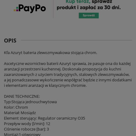
OPIS
Kfa Azuryt bateria zlewozmywakowa stojąca chrom.
Ascetyczne wzornictwo baterii Azuryt sprawia, że pasuje ona do każdej
aranżacji przestrzeni kuchennej. Doskonała propozycja do kuchni
zaaranżowanych z użyciem tradycyjnych, stalowych zlewozmywaków,
a jej ponadczasowe wykończenie współgrać będzie z innymi dodatkami
i elementami aranżacji w klasycznym chromie.
DANE TECHNICZNE:
Typ:Stojąca jednouchwytowa
Kolor: Chrom
Materiał: Mosiądz
Element sterujący: Regulator ceramiczny O35
Przepływ wody [l/min]: 12
Ciśnienie robocze [bar]: 3
Montaż:1-otworowy