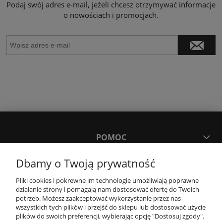
Podaj swój adres e-mail, jeżeli chcesz otrzymywać informacje
o nowościach i promocjach.
POMOC
Dbamy o Twoją prywatność
MOJE KONTO
Pliki cookies i pokrewne im technologie umożliwiają poprawne
działanie strony i pomagają nam dostosować ofertę do Twoich
PŁATNOŚCI I DOSTAWA
potrzeb. Możesz zaakceptować wykorzystanie przez nas
wszystkich tych plików i przejść do sklepu lub dostosować użycie
plików do swoich preferencji, wybierając opcję "Dostosuj zgody".