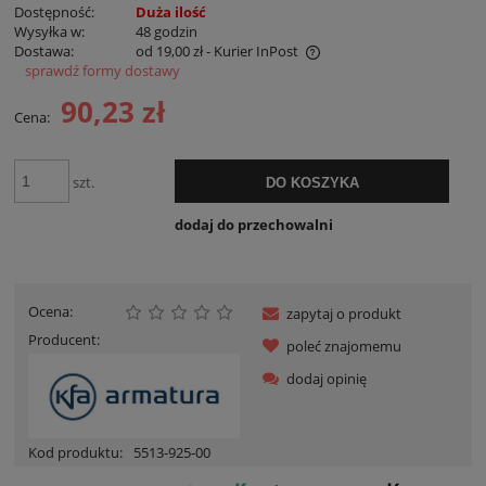
Dostępność:
Duża ilość
Wysyłka w:
48 godzin
Dostawa:
od 19,00 zł
- Kurier InPost
sprawdź formy dostawy
Cena nie zawiera ewentualnych kosztów płatności
90,23 zł
Cena:
szt.
DO KOSZYKA
dodaj do przechowalni
Ocena:
zapytaj o produkt
Producent:
poleć znajomemu
dodaj opinię
Kod produktu:
5513-925-00