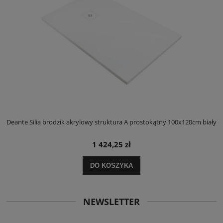
ły
Deante Silia brodzik akrylowy struktura A prostokątny 100x120cm biały
D
1 424,25 zł
DO KOSZYKA
NEWSLETTER