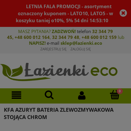
LETNIA FALA PROMOCJI - asortyment
oznaczony kuponem - LATO10, LATO5 - w
koszyku taniej o10%, 5%
54
dni
14
:
53
:
10
MASZ PYTANIA?
ZADZWOŃ!
telefon
32 344 79
45
,
+48 600 012 164
,
32 344 79 4
8
,
+4
8 600 012 159
lub
NAPISZ!
e-mail
sklep@lazienki.eco
ZAREJESTRUJ SIĘ
ZALOGUJ SIĘ
KFA AZURYT BATERIA ZLEWOZMYWAKOWA
STOJĄCA CHROM