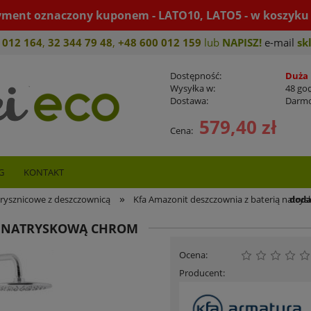
yment oznaczony kuponem - LATO10, LATO5 - w koszyku 
 012 164
,
32 344 79 4
8
,
+4
8 600 012 159
lub
NAPISZ!
e-mail
sk
Dostępność:
Duża 
Wysyłka w:
48 go
Dostawa:
Darm
579,40 zł
Cena:
Cena nie zawiera ewentualnych koszt
płatności
szt.
G
KONTAKT
»
doda
rysznicowe z deszczownicą
Kfa Amazonit deszczownia z baterią natr
Ą NATRYSKOWĄ CHROM
Ocena:
Producent: