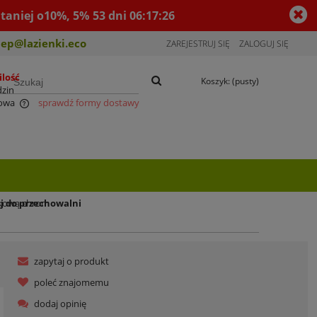
taniej o10%, 5%
53
dni
06
:
17
:
26
lep@lazienki.eco
ZAREJESTRUJ SIĘ
ZALOGUJ SIĘ
ilość
Koszyk:
(pusty)
dzin
owa
sprawdź formy dostawy
ów
DO KOSZYKA
j do przechowalni
yskową chrom
zapytaj o produkt
poleć znajomemu
dodaj opinię