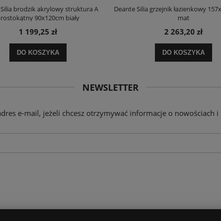
Silia brodzik akrylowy struktura A
Deante Silia grzejnik łazienkowy 157
rostokątny 90x120cm biały
mat
1 199,25 zł
2 263,20 zł
DO KOSZYKA
DO KOSZYKA
NEWSLETTER
adres e-mail, jeżeli chcesz otrzymywać informacje o nowościach i