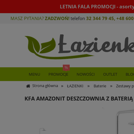
LETNIA FALA PROMOCJI - asort
MASZ PYTANIA?
ZADZWOŃ!
telefon
32 344 79 45
,
+48 600
MENU
PROMOCJE
NOWOŚCI
OUTLET
BLO
»
»
»
Strona główna
ŁAZIENKI
Baterie
Zestawy p
KFA AMAZONIT DESZCZOWNIA Z BATERI