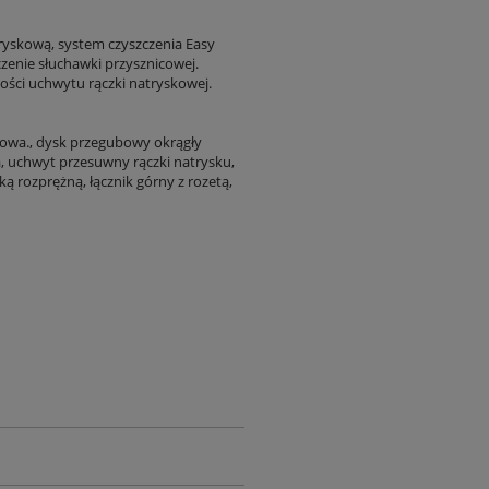
ryskową, system czyszczenia Easy
czenie słuchawki przysznicowej.
ości uchwytu rączki natryskowej.
kowa., dysk przegubowy okrągły
a, uchwyt przesuwny rączki natrysku,
ą rozprężną, łącznik górny z rozetą,