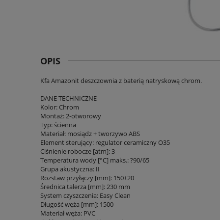
OPIS
Kfa Amazonit deszczownia z baterią natryskową chrom.
DANE TECHNICZNE
Kolor: Chrom
Montaż: 2-otworowy
Typ: ścienna
Materiał: mosiądz + tworzywo ABS
Element sterujący: regulator ceramiczny O35
Ciśnienie robocze [atm]: 3
Temperatura wody [°C] maks.: ?90/65
Grupa akustyczna: II
Rozstaw przyłączy [mm]: 150±20
Średnica talerza [mm]: 230 mm
System czyszczenia: Easy Clean
Długość węża [mm]: 1500
Materiał węża: PVC