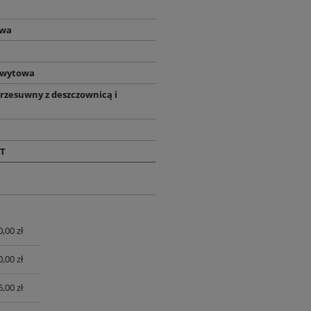
owa
hwytowa
rzesuwny z deszczownicą i
T
0,00 zł
UALNYCH
0,00 zł
,00 zł