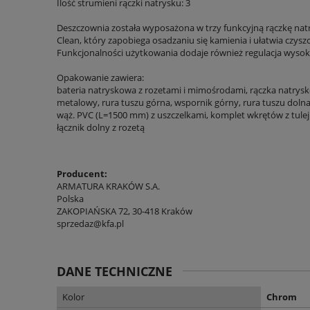
Ilość strumieni rączki natrysku: 3
Deszczownia została wyposażona w trzy funkcyjną rączkę nat
Clean, który zapobiega osadzaniu się kamienia i ułatwia czysz
Funkcjonalności użytkowania dodaje również regulacja wysok
Opakowanie zawiera:
bateria natryskowa z rozetami i mimośrodami, rączka natrys
metalowy, rura tuszu górna, wspornik górny, rura tuszu doln
wąż. PVC (L=1500 mm) z uszczelkami, komplet wkrętów z tulejk
łącznik dolny z rozetą
Producent:
ARMATURA KRAKÓW S.A.
Polska
ZAKOPIAŃSKA 72, 30-418 Kraków
sprzedaz@kfa.pl
DANE TECHNICZNE
Kolor
Chrom