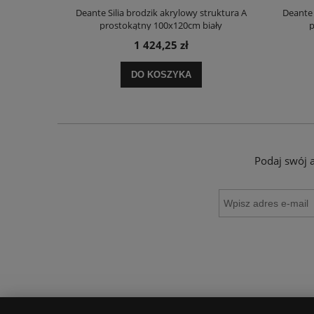
truktura A
Deante Silia brodzik akrylowy struktura A
Deante 
ały
prostokątny 100x120cm biały
p
1 424,25 zł
DO KOSZYKA
Podaj swój 