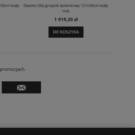
x50cm biały
Deante Silia grzejnik łazienkowy 121x50cm biały
Deante Ora
mat
1 919,20 zł
DO KOSZYKA
 promocjach.