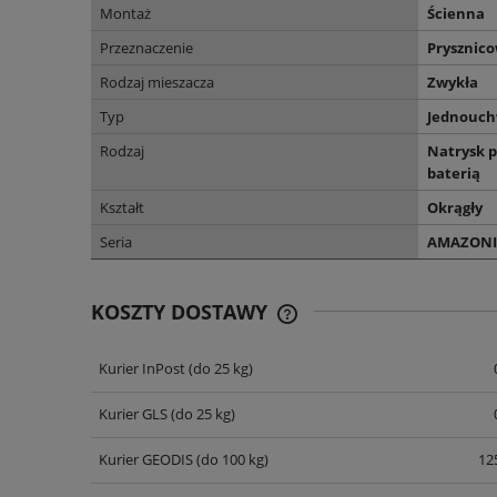
Montaż
Ścienna
Przeznaczenie
Prysznic
Rodzaj mieszacza
Zwykła
Typ
Jednouc
Rodzaj
Natrysk p
baterią
Kształt
Okrągły
Seria
AMAZONI
KOSZTY DOSTAWY
Kurier InPost
(do 25 kg)
CENA NIE ZAWIERA EWENT
KOSZTÓW PŁATNOŚCI
Kurier GLS
(do 25 kg)
Kurier GEODIS
(do 100 kg)
125