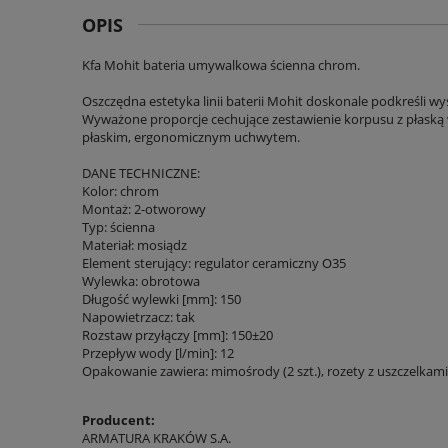
OPIS
Kfa Mohit bateria umywalkowa ścienna chrom.
Oszczędna estetyka linii baterii Mohit doskonale podkreśli wy
Wyważone proporcje cechujące zestawienie korpusu z płaską 
płaskim, ergonomicznym uchwytem.
DANE TECHNICZNE:
Kolor: chrom
Montaż: 2-otworowy
Typ: ścienna
Materiał: mosiądz
Element sterujący: regulator ceramiczny O35
Wylewka: obrotowa
Długość wylewki [mm]: 150
Napowietrzacz: tak
Rozstaw przyłączy [mm]: 150±20
Przepływ wody [l/min]: 12
Opakowanie zawiera: mimośrody (2 szt.), rozety z uszczelkami (
Producent:
ARMATURA KRAKÓW S.A.