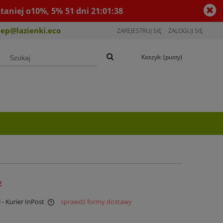
taniej o10%, 5%
51
dni
21
:
01
:
37
lep@lazienki.eco
ZAREJESTRUJ SIĘ
ZALOGUJ SIĘ
Koszyk:
(pusty)
ć
ł
- Kurier InPost
sprawdź formy dostawy