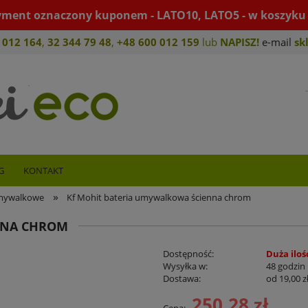
yment oznaczony kuponem - LATO10, LATO5 - w koszyku 
 012 164
,
32 344 79 4
8
,
+4
8 600 012 159
lub
NAPISZ!
e-mail
sk
G
KONTAKT
»
umywalkowe
Kf Mohit bateria umywalkowa ścienna chrom
NNA CHROM
Dostępność:
Duża iloś
Wysyłka w:
48 godzin
Dostawa:
od 19,00 z
250,28 zł