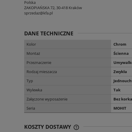
Polska
ZAKOPIAŃSKA 72, 30-418 Kraków
sprzedaz@kfa.pl
DANE TECHNICZNE
Kolor
Chrom
Montaż
Ścienna
Przeznaczenie
Umywalk
Rodzaj mieszacza
Zwykła
Typ
Jednouc
Wylewka
Tak
Załączone wyposażenie
Bez kork
Seria
MOHIT
KOSZTY DOSTAWY