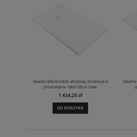
truktura A
Deante Silia brodzik akrylowy struktura A
Deante 
ały
prostokątny 100x120cm biały
p
1 424,25 zł
DO KOSZYKA