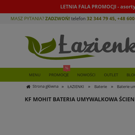
LETNIA FALA PROMOCJI - asort
MASZ PYTANIA?
ZADZWOŃ!
telefon
32 344 79 45
,
+48 600
MENU
PROMOCJE
NOWOŚCI
OUTLET
BLO
»
»
»
Strona główna
ŁAZIENKI
Baterie
Baterie 
KF MOHIT BATERIA UMYWALKOWA ŚCIE