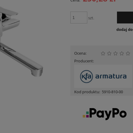
Cena:
Cena nie zawiera ewentua
płatności
szt.
dodaj d
Ocena:
Producent:
Kod produktu:
5910-810-00