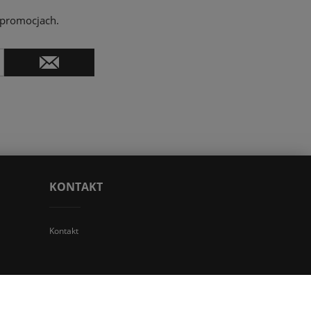
 promocjach.
KONTAKT
Kontakt
 TGS Przemysław Stoń | NIP: 6312213594 | REGON: 276403698