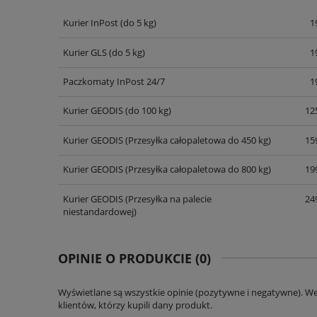
Kurier InPost
(do 5 kg)
1
CENA NIE ZAWIERA EWENT
KOSZTÓW PŁATNOŚCI
Kurier GLS
(do 5 kg)
1
Paczkomaty InPost 24/7
1
Kurier GEODIS
(do 100 kg)
125
Kurier GEODIS
(Przesyłka całopaletowa do 450 kg)
159
Kurier GEODIS
(Przesyłka całopaletowa do 800 kg)
199
Kurier GEODIS
(Przesyłka na palecie
249
niestandardowej)
OPINIE O PRODUKCIE (0)
Wyświetlane są wszystkie opinie (pozytywne i negatywne). W
klientów, którzy kupili dany produkt.