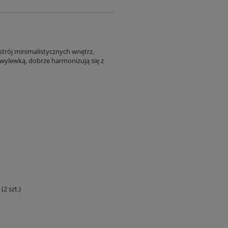
strój minimalistycznych wnętrz.
wylewką, dobrze harmonizują się z
2 szt.)