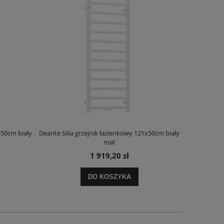
x50cm biały
Deante Silia grzejnik łazienkowy 121x50cm biały
Deante Ora
mat
1 919,20 zł
DO KOSZYKA