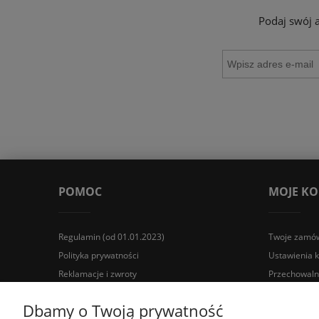
Podaj swój 
POMOC
MOJE K
Regulamin (od 01.01.2023)
Twoje zamów
Polityka prywatności
Ustawienia 
Reklamacje i zwroty
Przechowaln
Wyposażenie łazienek Łazienki.eco | Pawła 23, 41-708 Rud
Dbamy o Twoją prywatność