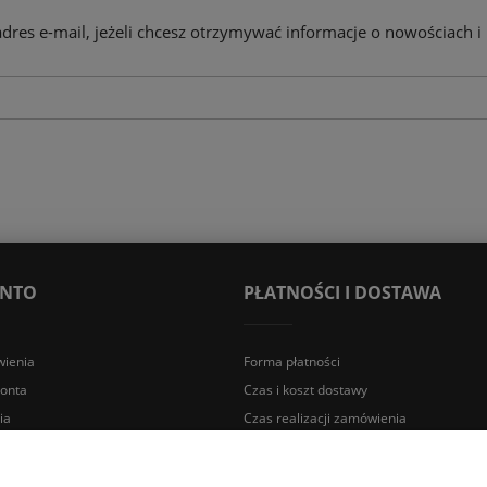
adres e-mail, jeżeli chcesz otrzymywać informacje o nowościach i
ONTO
PŁATNOŚCI I DOSTAWA
ienia
Forma płatności
konta
Czas i koszt dostawy
ia
Czas realizacji zamówienia
a Śląska | E-mail: sklep@lazienki.eco | Tel.: 600 012 164 lub 600 012 159 |