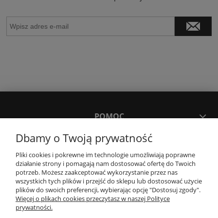
POMOC
Dbamy o Twoją prywatność
MOJE KONTO
Pliki cookies i pokrewne im technologie umożliwiają poprawne
działanie strony i pomagają nam dostosować ofertę do Twoich
potrzeb. Możesz zaakceptować wykorzystanie przez nas
PŁATNOŚCI I DOSTAWA
wszystkich tych plików i przejść do sklepu lub dostosować użycie
plików do swoich preferencji, wybierając opcję "Dostosuj zgody".
Więcej o plikach cookies przeczytasz w naszej Polityce
KONTAKT
prywatności.