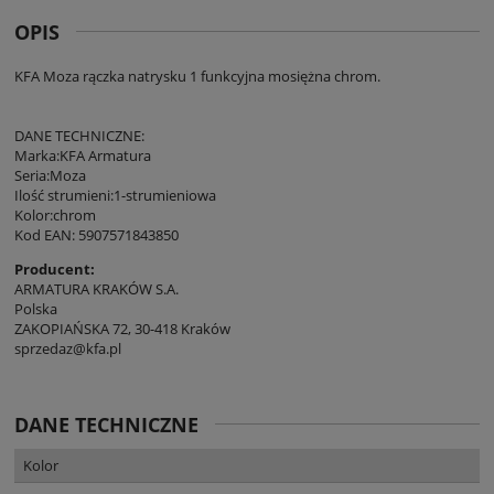
OPIS
KFA Moza rączka natrysku 1 funkcyjna mosiężna chrom.
DANE TECHNICZNE:
Marka:KFA Armatura
Seria:Moza
Ilość strumieni:1-strumieniowa
Kolor:chrom
Kod EAN: 5907571843850
Producent:
ARMATURA KRAKÓW S.A.
Polska
ZAKOPIAŃSKA 72, 30-418 Kraków
sprzedaz@kfa.pl
DANE TECHNICZNE
Kolor