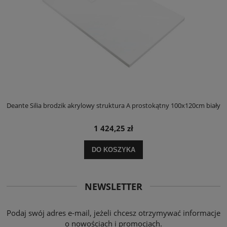
ły
Deante Silia brodzik akrylowy struktura A prostokątny 100x120cm biały
D
1 424,25 zł
DO KOSZYKA
NEWSLETTER
Podaj swój adres e-mail, jeżeli chcesz otrzymywać informacje
o nowościach i promocjach.