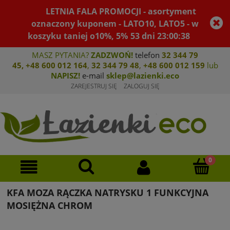
LETNIA FALA PROMOCJI - asortyment
oznaczony kuponem - LATO10, LATO5 - w
koszyku taniej o10%, 5%
53
dni
23
:
00
:
38
MASZ PYTANIA?
ZADZWOŃ!
telefon
32 344 79
45
,
+48 600 012 164
,
32 344 79 4
8
,
+4
8 600 012 159
lub
NAPISZ!
e-mail
sklep@lazienki.eco
ZAREJESTRUJ SIĘ
ZALOGUJ SIĘ
KFA MOZA RĄCZKA NATRYSKU 1 FUNKCYJNA
MOSIĘŻNA CHROM