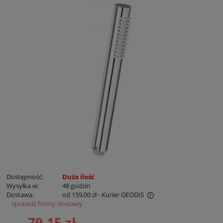
Dostępność:
Duża ilość
Wysyłka w:
48 godzin
Dostawa:
od 159,00 zł
- Kurier GEODIS
sprawdź formy dostawy
Cena nie zawiera ewentualnych kosztów płatności
79,15 zł