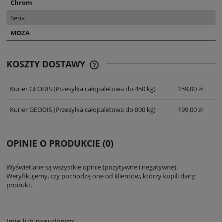
Chrom
Seria
MOZA
KOSZTY DOSTAWY
CENA NIE ZAWIERA EWENTUALNYCH
KOSZTÓW PŁATNOŚCI
Kurier GEODIS
(Przesyłka całopaletowa do 450 kg)
159,00 zł
Kurier GEODIS
(Przesyłka całopaletowa do 800 kg)
199,00 zł
OPINIE O PRODUKCIE (0)
Wyświetlane są wszystkie opinie (pozytywne i negatywne).
Weryfikujemy, czy pochodzą one od klientów, którzy kupili dany
produkt.
Imię lub pseudonim: