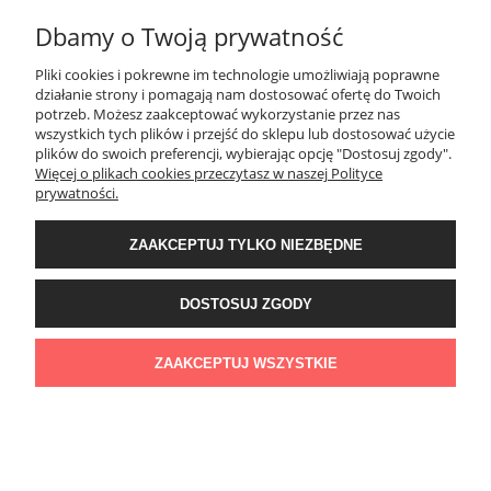
Dbamy o Twoją prywatność
MOJE KONTO
Pliki cookies i pokrewne im technologie umożliwiają poprawne
działanie strony i pomagają nam dostosować ofertę do Twoich
potrzeb. Możesz zaakceptować wykorzystanie przez nas
PŁATNOŚCI I DOSTAWA
wszystkich tych plików i przejść do sklepu lub dostosować użycie
plików do swoich preferencji, wybierając opcję "Dostosuj zgody".
Więcej o plikach cookies przeczytasz w naszej Polityce
KONTAKT
prywatności.
ZAAKCEPTUJ TYLKO NIEZBĘDNE
Wyposażenie łazienek Łazienki.eco | Pawła 23, 41-708 Ruda Śląska | E-mail:
sklep@lazienki.eco | Tel.: 600 012 164 lub 600 012 159 | TGS Przemysław
Stoń | NIP: 6312213594 | REGON: 276403698
DOSTOSUJ ZGODY
ZAAKCEPTUJ WSZYSTKIE
POKAŻ PEŁNĄ WERSJĘ STRONY
Sklep internetowy Shoper Premium