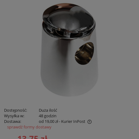
Dostępność:
Duża ilość
Wysyłka w:
48 godzin
Dostawa:
od 19,00 zł
- Kurier InPost
sprawdź formy dostawy
Cena nie zawiera ewentualnych kosztów płatności
13,75 zł