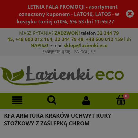
LETNIA FALA PROMOCJI - asortyment
oznaczony kuponem - LATO10, LATO5 - w
koszyku taniej o10%, 5%
53
dni
11
:
55
:
27
MASZ PYTANIA?
ZADZWOŃ!
telefon
32 344 79
45
,
+48 600 012 164
,
32 344 79 4
8
,
+4
8 600 012 159
lub
NAPISZ!
e-mail
sklep@lazienki.eco
ZAREJESTRUJ SIĘ
ZALOGUJ SIĘ
KFA ARMTURA KRAKÓW UCHWYT RURY
STOŻKOWY Z ZAŚLEPKĄ CHROM