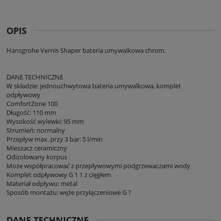
OPIS
Hansgrohe Vernis Shaper bateria umywalkowa chrom.
DANE TECHNICZNE
W składzie: jednouchwytowa bateria umywalkowa, komplet
odpływowy
ComfortZone 100
Długość: 110 mm
Wysokość wylewki: 95 mm
Strumień: normalny
Przepływ max. przy 3 bar: 5 l/min
Mieszacz ceramiczny
Odizolowany korpus
Może współpracować z przepływowymi podgrzewaczami wody
Komplet odpływowy G 1 1 z cięgłem
Materiał odpływu: metal
Sposób montażu: węże przyłączeniowe G ?
DANE TECHNICZNE