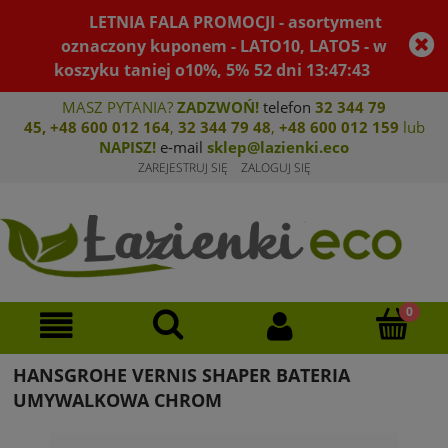
LETNIA FALA PROMOCJI - asortyment
oznaczony kuponem - LATO10, LATO5 - w
koszyku taniej o10%, 5%
52
dni
13
:
47
:
43
MASZ PYTANIA?
ZADZWOŃ!
telefon
32 344 79
45
,
+48 600 012 164
,
32 344 79 4
8
,
+4
8 600 012 159
lub
NAPISZ!
e-mail
sklep@lazienki.eco
ZAREJESTRUJ SIĘ
ZALOGUJ SIĘ
HANSGROHE VERNIS SHAPER BATERIA
UMYWALKOWA CHROM