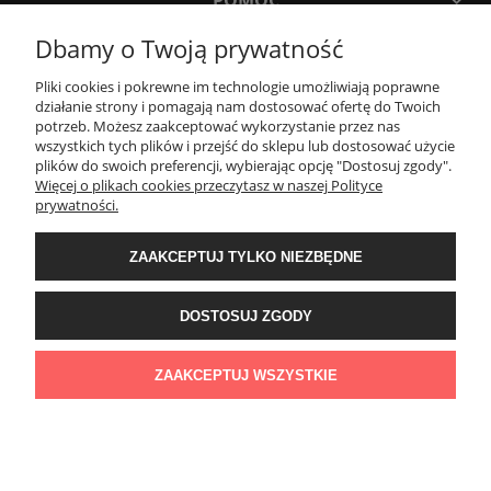
POMOC
Dbamy o Twoją prywatność
MOJE KONTO
Pliki cookies i pokrewne im technologie umożliwiają poprawne
działanie strony i pomagają nam dostosować ofertę do Twoich
potrzeb. Możesz zaakceptować wykorzystanie przez nas
PŁATNOŚCI I DOSTAWA
wszystkich tych plików i przejść do sklepu lub dostosować użycie
plików do swoich preferencji, wybierając opcję "Dostosuj zgody".
Więcej o plikach cookies przeczytasz w naszej Polityce
KONTAKT
prywatności.
ZAAKCEPTUJ TYLKO NIEZBĘDNE
Wyposażenie łazienek Łazienki.eco | Pawła 23, 41-708 Ruda Śląska | E-mail:
sklep@lazienki.eco | Tel.: 600 012 164 lub 600 012 159 | TGS Przemysław
Stoń | NIP: 6312213594 | REGON: 276403698
DOSTOSUJ ZGODY
ZAAKCEPTUJ WSZYSTKIE
POKAŻ PEŁNĄ WERSJĘ STRONY