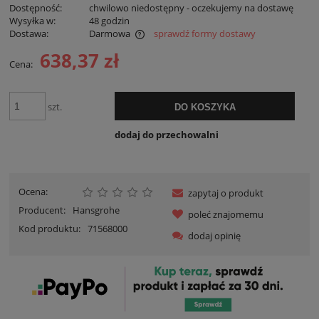
Dostępność:
chwilowo niedostępny - oczekujemy na dostawę
Wysyłka w:
48 godzin
Dostawa:
Darmowa
sprawdź formy dostawy
Cena nie zawiera ewentualnych kosztów płatności
638,37 zł
Cena:
szt.
DO KOSZYKA
dodaj do przechowalni
Ocena:
zapytaj o produkt
Producent:
Hansgrohe
poleć znajomemu
Kod produktu:
71568000
dodaj opinię