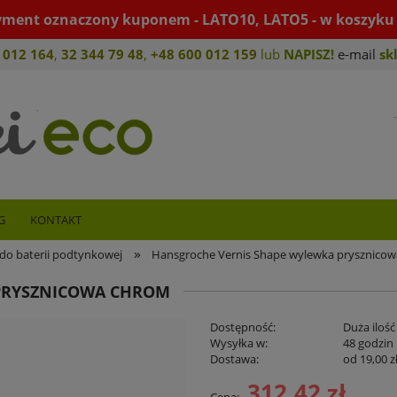
yment oznaczony kuponem - LATO10, LATO5 - w koszyku 
 012 164
,
32 344 79 4
8
,
+4
8 600 012 159
lub
NAPISZ!
e-mail
sk
G
KONTAKT
»
do baterii podtynkowej
Hansgroche Vernis Shape wylewka prysznico
PRYSZNICOWA CHROM
Dostępność:
Duża ilość
Wysyłka w:
48 godzin
Dostawa:
od 19,00 z
312,42 zł