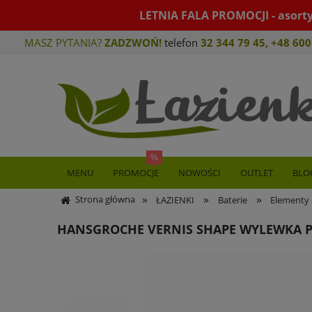
LETNIA FALA PROMOCJI - asort
MASZ PYTANIA?
ZADZWOŃ!
telefon
32 344 79 45
,
+48 600
MENU
PROMOCJE
NOWOŚCI
OUTLET
BLO
»
»
»
Strona główna
ŁAZIENKI
Baterie
Elementy 
HANSGROCHE VERNIS SHAPE WYLEWKA 