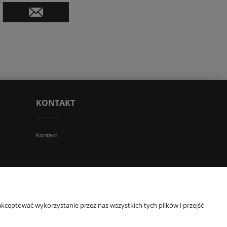
KONTAKT
Kontakt
 TGS Przemysław Stoń | NIP: 6312213594 | REGON: 276403698
kceptować wykorzystanie przez nas wszystkich tych plików i przejść