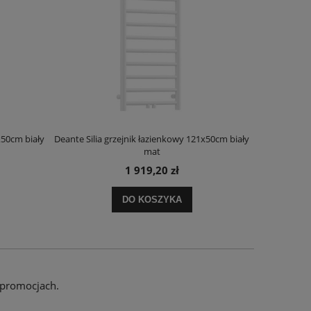
x50cm biały
Deante Silia grzejnik łazienkowy 121x50cm biały
Deante Ora
mat
1 919,20 zł
DO KOSZYKA
 promocjach.