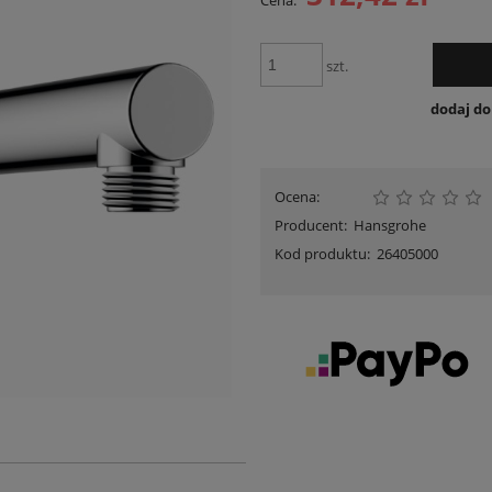
Cena:
Cena nie zawiera ewentua
płatności
szt.
dodaj d
Ocena:
Producent:
Hansgrohe
Kod produktu:
26405000