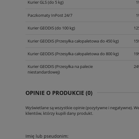
Kurier GLS
(do 5 kg)
1
Paczkomaty InPost 24/7
1
Kurier GEODIS
(do 100 kg)
125
Kurier GEODIS
(Przesyłka całopaletowa do 450 kg)
159
Kurier GEODIS
(Przesyłka całopaletowa do 800 kg)
199
Kurier GEODIS
(Przesyłka na palecie
249
niestandardowej)
OPINIE O PRODUKCIE (0)
Wyświetlane są wszystkie opinie (pozytywne i negatywne). W
klientów, którzy kupili dany produkt.
Imię lub pseudonim: