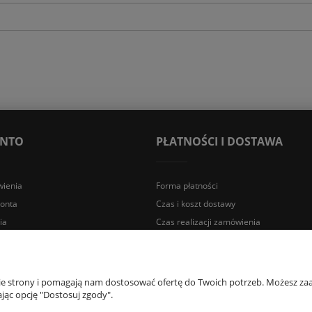
ONTO
PŁATNOŚCI I DOSTAWA
ienia
Forma płatności
konta
Czas i koszt dostawy
ia
Czas realizacji zamówienia
a Śląska | E-mail: sklep@lazienki.eco | Tel.: 600 012 164 lub 600 012 159 |
nie strony i pomagają nam dostosować ofertę do Twoich potrzeb. Możesz zaa
jąc opcję "Dostosuj zgody".