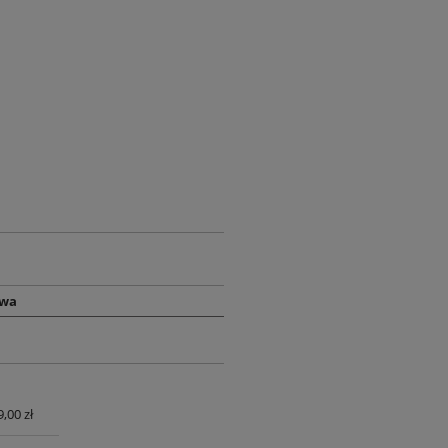
owa
9,00 zł
UALNYCH