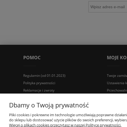
POMOC
MOJE K
Regulamin (od 01.01.2023)
Twoje zamów
Polityka prywatności
Ustawienia 
Reklamacje i zwroty
Przechowaln
Wyposażenie łazienek Łazienki.eco | Pawła 23, 41-708 Rud
Dbamy o Twoją prywatność
Pliki cookies i pokrewne im technologie umożliwiają poprawne działa
do sklepu lub dostosować użycie plików do swoich preferencji, wybiera
Więcej o plikach cookies przeczytasz w naszej Polityce prywatności.