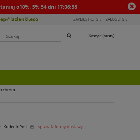
taniej o10%, 5%
54
dni
17
:
06
:
58
lep@lazienki.eco
ZAREJESTRUJ SIĘ
ZALOGUJ SIĘ
Koszyk:
(pusty)
wa chrom
ł
- Kurier InPost
sprawdź formy dostawy