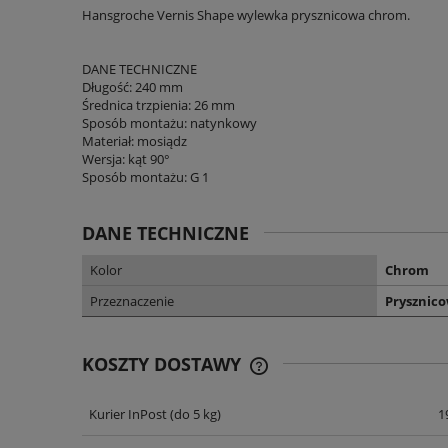
Hansgroche Vernis Shape wylewka prysznicowa chrom.
DANE TECHNICZNE
Długość: 240 mm
Średnica trzpienia: 26 mm
Sposób montażu: natynkowy
Materiał: mosiądz
Wersja: kąt 90°
Sposób montażu: G 1
DANE TECHNICZNE
Kolor
Chrom
Przeznaczenie
Prysznic
KOSZTY DOSTAWY
Kurier InPost
(do 5 kg)
1
CENA NIE ZAWIERA EWENT
KOSZTÓW PŁATNOŚCI