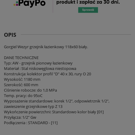
OPIS
Gorgiel Wezyr grzejnik łazienkowy 118x60 biały.
DANE TECHNICZNE
Typ: AW - grzejnik pionowy łazienkowy
Materiał : Stal niskowęglowa niestopowa
Konstrukcja: kolektor profil "D" 40 x 30, rury O 20
Wysokość: 1180 mm
Szerokość: 600 mm
Ciśnienie robocze: do 1,0 MPa
Temp. pracy: do 95oC
Wyposażenie standardowe: korek 1/2", odpowietrznik 1/2",
zawieszenie grzejnikowe typ Z 13
Wykończenie powierzchni: Standardowo kolor biały [01]
Przyłącza: 1/2" Gw
Podłączenia : STANDARD - [11]