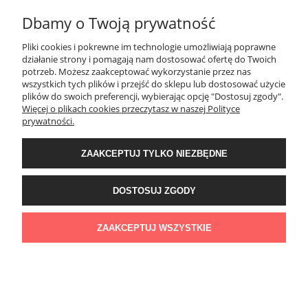
Dbamy o Twoją prywatność
MOJE KONTO
Pliki cookies i pokrewne im technologie umożliwiają poprawne
działanie strony i pomagają nam dostosować ofertę do Twoich
potrzeb. Możesz zaakceptować wykorzystanie przez nas
PŁATNOŚCI I DOSTAWA
wszystkich tych plików i przejść do sklepu lub dostosować użycie
plików do swoich preferencji, wybierając opcję "Dostosuj zgody".
Więcej o plikach cookies przeczytasz w naszej Polityce
KONTAKT
prywatności.
ZAAKCEPTUJ TYLKO NIEZBĘDNE
Wyposażenie łazienek Łazienki.eco | Pawła 23, 41-708 Ruda Śląska | E-mail:
sklep@lazienki.eco | Tel.: 600 012 164 lub 600 012 159 | TGS Przemysław
Stoń | NIP: 6312213594 | REGON: 276403698
DOSTOSUJ ZGODY
ZAAKCEPTUJ WSZYSTKIE
POKAŻ PEŁNĄ WERSJĘ STRONY
Sklep internetowy Shoper Premium