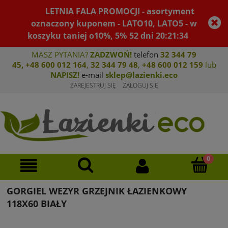
LETNIA FALA PROMOCJI - asortyment
oznaczony kuponem - LATO10, LATO5 - w
koszyku taniej o10%, 5%
52
dni
20
:
21
:
34
MASZ PYTANIA?
ZADZWOŃ!
telefon
32 344 79
45
,
+48 600 012 164
,
32 344 79 4
8
,
+4
8 600 012 159
lub
NAPISZ!
e-mail
sklep@lazienki.eco
ZAREJESTRUJ SIĘ
ZALOGUJ SIĘ
GORGIEL WEZYR GRZEJNIK ŁAZIENKOWY
118X60 BIAŁY