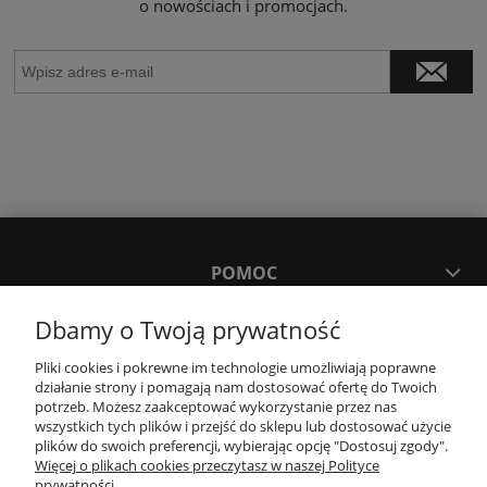
o nowościach i promocjach.
POMOC
Dbamy o Twoją prywatność
MOJE KONTO
Pliki cookies i pokrewne im technologie umożliwiają poprawne
działanie strony i pomagają nam dostosować ofertę do Twoich
PŁATNOŚCI I DOSTAWA
potrzeb. Możesz zaakceptować wykorzystanie przez nas
wszystkich tych plików i przejść do sklepu lub dostosować użycie
plików do swoich preferencji, wybierając opcję "Dostosuj zgody".
Więcej o plikach cookies przeczytasz w naszej Polityce
KONTAKT
prywatności.