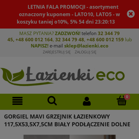
LETNIA FALA PROMOCJI - asortyment
oznaczony kuponem - LATO10, LATO5 - w
koszyku taniej o10%, 5%
54
dni
23
:
20
:
13
MASZ PYTANIA?
ZADZWOŃ!
telefon
32 344 79
45
,
+48 600 012 164
,
32 344 79 4
8
,
+4
8 600 012 159
lub
NAPISZ!
e-mail
sklep@lazienki.eco
ZAREJESTRUJ SIĘ
ZALOGUJ SIĘ
GORGIEL MAVI GRZEJNIK ŁAZIENKOWY
117,5X53,5X7,5CM BIAŁY PODŁĄCZENIE DOLNE