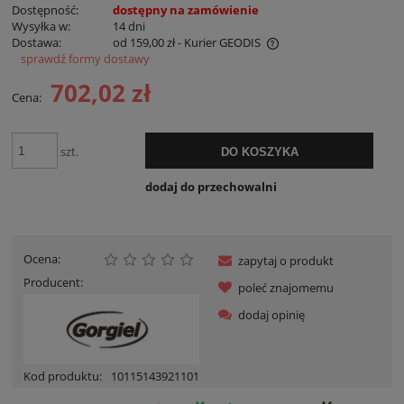
Dostępność:
dostępny na zamówienie
Wysyłka w:
14 dni
Dostawa:
od 159,00 zł
- Kurier GEODIS
sprawdź formy dostawy
Cena nie zawiera ewentualnych kosztów płatności
702,02 zł
Cena:
szt.
DO KOSZYKA
dodaj do przechowalni
Ocena:
zapytaj o produkt
Producent:
poleć znajomemu
dodaj opinię
Kod produktu:
10115143921101