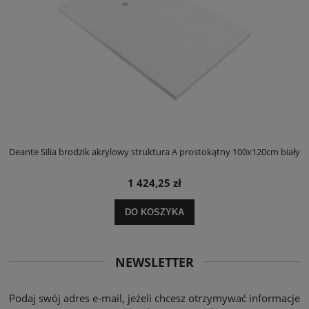
ły
Deante Silia brodzik akrylowy struktura A prostokątny 100x120cm biały
D
1 424,25 zł
DO KOSZYKA
NEWSLETTER
Podaj swój adres e-mail, jeżeli chcesz otrzymywać informacje