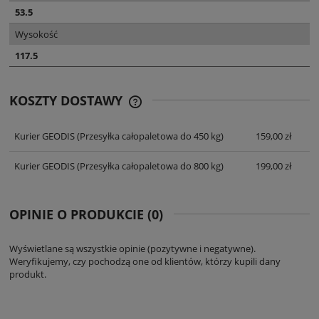
53.5
Wysokość
117.5
KOSZTY DOSTAWY
CENA NIE ZAWIERA EWENTUALNYCH
KOSZTÓW PŁATNOŚCI
Kurier GEODIS
(Przesyłka całopaletowa do 450 kg)
159,00 zł
Kurier GEODIS
(Przesyłka całopaletowa do 800 kg)
199,00 zł
OPINIE O PRODUKCIE (0)
Wyświetlane są wszystkie opinie (pozytywne i negatywne).
Weryfikujemy, czy pochodzą one od klientów, którzy kupili dany
produkt.