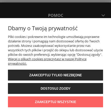
POMOC
Dbamy o Twoją prywatność
MOJE KONTO
Pliki cookies i pokrewne im technologie umożliwiają poprawne
działanie strony i pomagają nam dostosować ofertę do Twoich
PŁATNOŚCI I DOSTAWA
potrzeb. Możesz zaakceptować wykorzystanie przez nas
wszystkich tych plików i przejść do sklepu lub dostosować użycie
plików do swoich preferencji, wybierając opcję "Dostosuj zgody".
Więcej o plikach cookies przeczytasz w naszej Polityce
KONTAKT
prywatności.
ZAAKCEPTUJ TYLKO NIEZBĘDNE
Wyposażenie łazienek Łazienki.eco | Pawła 23, 41-708 Ruda Śląska | E-mail:
sklep@lazienki.eco | Tel.: 600 012 164 lub 600 012 159 | TGS Przemysław
Stoń | NIP: 6312213594 | REGON: 276403698
DOSTOSUJ ZGODY
ZAAKCEPTUJ WSZYSTKIE