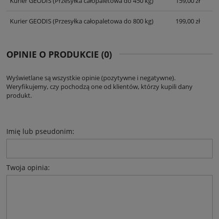
Kurier GEODIS
(Przesyłka całopaletowa do 450 kg)
159,00 zł
Kurier GEODIS
(Przesyłka całopaletowa do 800 kg)
199,00 zł
OPINIE O PRODUKCIE (0)
Wyświetlane są wszystkie opinie (pozytywne i negatywne).
Weryfikujemy, czy pochodzą one od klientów, którzy kupili dany
produkt.
Imię lub pseudonim:
Twoja opinia: