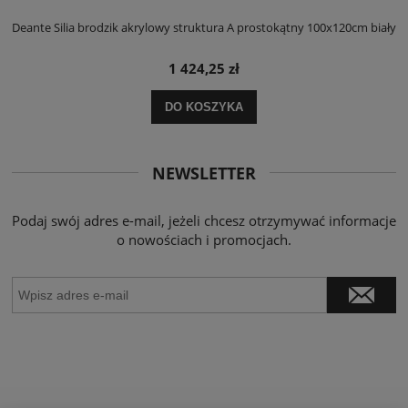
ły
Deante Silia brodzik akrylowy struktura A prostokątny 100x120cm biały
D
1 424,25 zł
DO KOSZYKA
NEWSLETTER
Podaj swój adres e-mail, jeżeli chcesz otrzymywać informacje
o nowościach i promocjach.