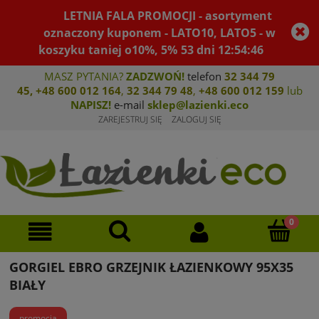
LETNIA FALA PROMOCJI - asortyment
oznaczony kuponem - LATO10, LATO5 - w
koszyku taniej o10%, 5%
53
dni
12
:
54
:
46
MASZ PYTANIA?
ZADZWOŃ!
telefon
32 344 79
45
,
+48 600 012 164
,
32 344 79 4
8
,
+4
8 600 012 159
lub
NAPISZ!
e-mail
sklep@lazienki.eco
ZAREJESTRUJ SIĘ
ZALOGUJ SIĘ
GORGIEL EBRO GRZEJNIK ŁAZIENKOWY 95X35
BIAŁY
promocja