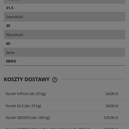
31.5
Szerokość
35
Wysokość
95
Seria
EBRO
KOSZTY DOSTAWY
CENA NIE ZAWIERA EWENTUALNYCH
KOSZTÓW PŁATNOŚCI
Kurier InPost
(do 25 kg)
24,00 zł
Kurier GLS
(do 25 kg)
24,00 zł
Kurier GEODIS
(do 100 kg)
125,00 zł