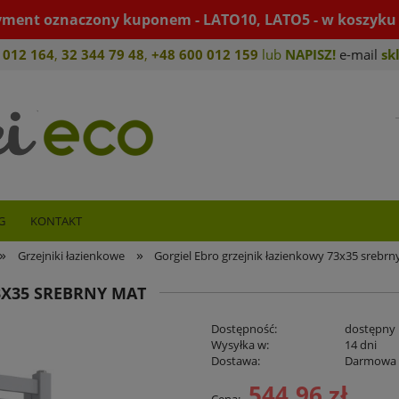
yment oznaczony kuponem - LATO10, LATO5 - w koszyku 
 012 164
,
32 344 79 4
8
,
+4
8 600 012 159
lub
NAPISZ!
e-mail
sk
G
KONTAKT
»
»
Grzejniki łazienkowe
Gorgiel Ebro grzejnik łazienkowy 73x35 srebrn
3X35 SREBRNY MAT
Dostępność:
dostępny
Wysyłka w:
14 dni
Dostawa:
Darmowa
544,96 zł