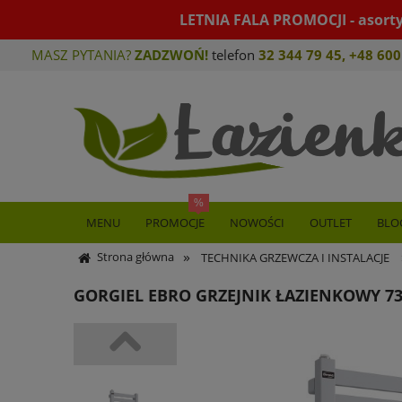
LETNIA FALA PROMOCJI - asort
MASZ PYTANIA?
ZADZWOŃ!
telefon
32 344 79 45
,
+48 600
MENU
PROMOCJE
NOWOŚCI
OUTLET
BLO
»
Strona główna
TECHNIKA GRZEWCZA I INSTALACJE
GORGIEL EBRO GRZEJNIK ŁAZIENKOWY 7