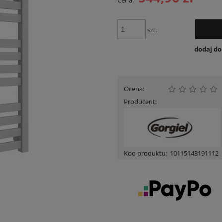
Cena:
Cena nie zawiera ewentualnych kosztów
płatności
szt.
dodaj d
Ocena:
Producent:
Kod produktu:
10115143191112