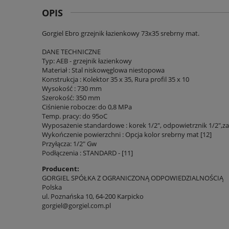
OPIS
Gorgiel Ebro grzejnik łazienkowy 73x35 srebrny mat.
DANE TECHNICZNE
Typ: AEB - grzejnik łazienkowy
Materiał : Stal niskowęglowa niestopowa
Konstrukcja : Kolektor 35 x 35, Rura profil 35 x 10
Wysokość : 730 mm
Szerokość: 350 mm
Ciśnienie robocze: do 0,8 MPa
Temp. pracy: do 95oC
Wyposażenie standardowe : korek 1/2", odpowietrznik 1/2",za
Wykończenie powierzchni : Opcja kolor srebrny mat [12]
Przyłącza: 1/2" Gw
Podłączenia : STANDARD - [11]
Producent:
GORGIEL SPÓŁKA Z OGRANICZONĄ ODPOWIEDZIALNOŚCIĄ
Polska
ul. Poznańska 10, 64-200 Karpicko
gorgiel@gorgiel.com.pl