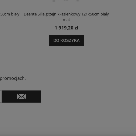
x50cm biały
Deante Silia grzejnik łazienkowy 121x50cm biały
Deante Ora
mat
1 919,20 zł
DO KOSZYKA
 promocjach.