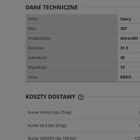
DANE TECHNICZNE
Kolor
Szary
Moc
307
Podłączenie
Góra/dół
Rozstaw
31.5
Szerokość
35
Wysokość
73
Seria
EBRO
KOSZTY DOSTAWY
Kurier InPost
(do 25 kg)
CENA NIE ZAWIERA EWENT
KOSZTÓW PŁATNOŚCI
Kurier GLS
(do 25 kg)
Kurier GEODIS
(do 100 kg)
125