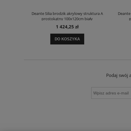
truktura A
Deante Silia brodzik akrylowy struktura A
Deante 
ały
prostokątny 100x120cm biały
p
1 424,25 zł
DO KOSZYKA
Podaj swój 