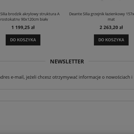
Silia brodzik akrylowy struktura A
Deante Silia grzejnik łazienkowy 157
rostokątny 90x120cm biały
mat
1 199,25 zł
2 263,20 zł
DO KOSZYKA
DO KOSZYKA
NEWSLETTER
adres e-mail, jeżeli chcesz otrzymywać informacje o nowościach i