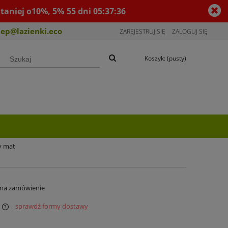
taniej o10%, 5%
55
dni
05
:
37
:
35
lep@lazienki.eco
ZAREJESTRUJ SIĘ
ZALOGUJ SIĘ
Koszyk:
(pusty)
y mat
 na zamówienie
sprawdź formy dostawy