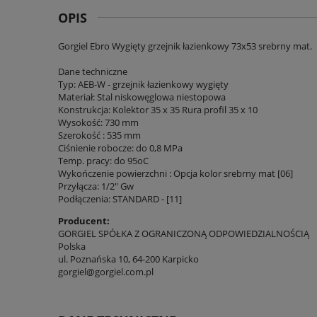
OPIS
Gorgiel Ebro Wygięty grzejnik łazienkowy 73x53 srebrny mat.
Dane techniczne
Typ: AEB-W - grzejnik łazienkowy wygięty
Materiał: Stal niskowęglowa niestopowa
Konstrukcja: Kolektor 35 x 35 Rura profil 35 x 10
Wysokość: 730 mm
Szerokość : 535 mm
Ciśnienie robocze: do 0,8 MPa
Temp. pracy: do 95oC
Wykończenie powierzchni : Opcja kolor srebrny mat [06]
Przyłącza: 1/2" Gw
Podłączenia: STANDARD - [11]
Producent:
GORGIEL SPÓŁKA Z OGRANICZONĄ ODPOWIEDZIALNOŚCIĄ
Polska
ul. Poznańska 10, 64-200 Karpicko
gorgiel@gorgiel.com.pl