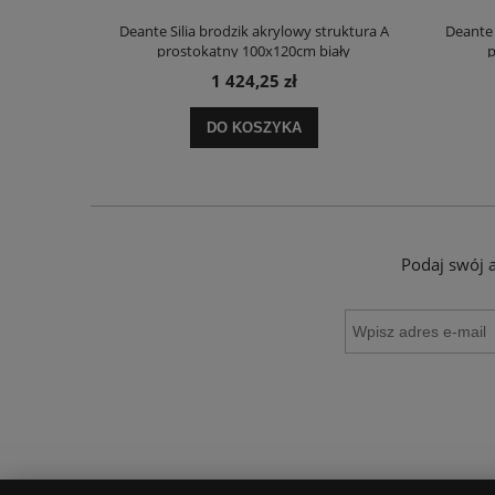
truktura A
Deante Silia brodzik akrylowy struktura A
Deante 
ały
prostokątny 100x120cm biały
p
1 424,25 zł
DO KOSZYKA
Podaj swój 