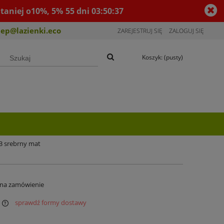
taniej o10%, 5%
55
dni
03
:
50
:
37
lep@lazienki.eco
ZAREJESTRUJ SIĘ
ZALOGUJ SIĘ
Koszyk:
(pusty)
53 srebrny mat
 na zamówienie
sprawdź formy dostawy