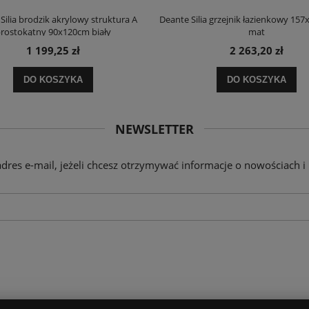
Silia brodzik akrylowy struktura A
Deante Silia grzejnik łazienkowy 157
rostokątny 90x120cm biały
mat
1 199,25 zł
2 263,20 zł
DO KOSZYKA
DO KOSZYKA
NEWSLETTER
adres e-mail, jeżeli chcesz otrzymywać informacje o nowościach i