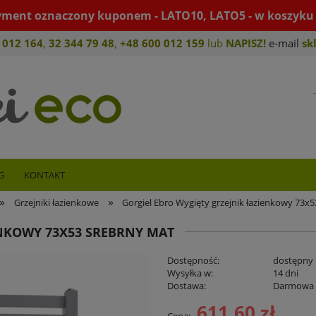
yment oznaczony kuponem - LATO10, LATO5 - w koszyku 
 012 164
,
32 344 79 4
8
,
+4
8 600 012 159
lub
NAPISZ!
e-mail
sk
G
KONTAKT
»
»
Grzejniki łazienkowe
Gorgiel Ebro Wygięty grzejnik łazienkowy 73x
ENKOWY 73X53 SREBRNY MAT
Dostępność:
dostępny
Wysyłka w:
14 dni
Dostawa:
Darmowa
611,60 zł