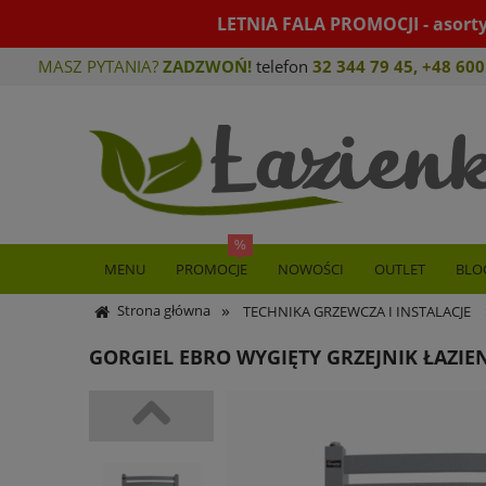
LETNIA FALA PROMOCJI - asort
MASZ PYTANIA?
ZADZWOŃ!
telefon
32 344 79 45
,
+48 600
MENU
PROMOCJE
NOWOŚCI
OUTLET
BLO
»
Strona główna
TECHNIKA GRZEWCZA I INSTALACJE
GORGIEL EBRO WYGIĘTY GRZEJNIK ŁAZI