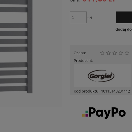
Cena:
Cena nie zawiera ewentualnych kosztów
płatności
szt.
dodaj d
Ocena:
Producent:
Kod produktu:
10115143231112