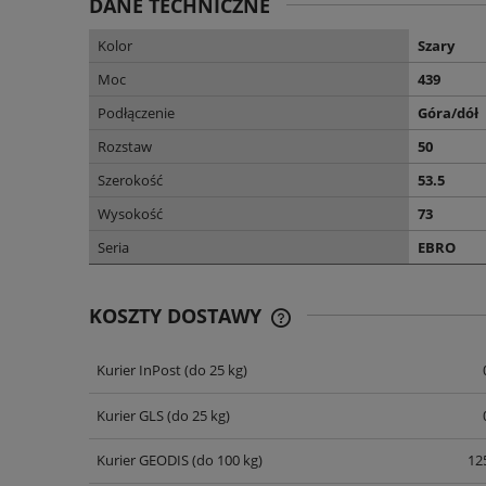
DANE TECHNICZNE
Kolor
Szary
Moc
439
Podłączenie
Góra/dół
Rozstaw
50
Szerokość
53.5
Wysokość
73
Seria
EBRO
KOSZTY DOSTAWY
Kurier InPost
(do 25 kg)
CENA NIE ZAWIERA EWENT
KOSZTÓW PŁATNOŚCI
Kurier GLS
(do 25 kg)
Kurier GEODIS
(do 100 kg)
125