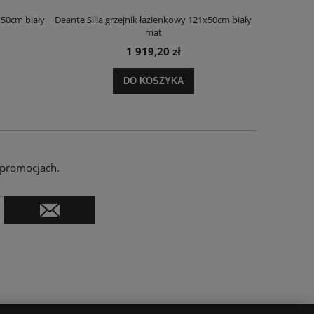
x50cm biały
Deante Silia grzejnik łazienkowy 121x50cm biały
Deante Ora
mat
1 919,20 zł
DO KOSZYKA
 promocjach.