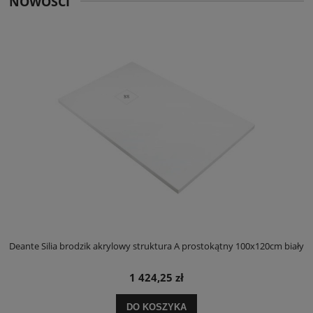
NOWOŚCI
ły
Deante Silia brodzik akrylowy struktura A prostokątny 100x120cm biały
D
1 424,25 zł
DO KOSZYKA