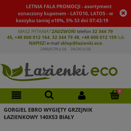
LETNIA FALA PROMOCJI - asortyment
oznaczony kuponem - LATO10, LATO5 - w
koszyku taniej o10%, 5%
53
dni
07
:
43
:
19
MASZ PYTANIA?
ZADZWOŃ!
telefon
32 344 79
45
,
+48 600 012 164
,
32 344 79 4
8
,
+4
8 600 012 159
lub
NAPISZ!
e-mail
sklep@lazienki.eco
ZAREJESTRUJ SIĘ
ZALOGUJ SIĘ
GORGIEL EBRO WYGIĘTY GRZEJNIK
ŁAZIENKOWY 140X53 BIAŁY