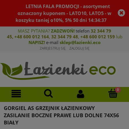
LETNIA FALA PROMOCJI - asortyment
oznaczony kuponem - LATO10, LATO5 - w
koszyku taniej o10%, 5%
50
dni
14
:
34
:
37
MASZ PYTANIA?
ZADZWOŃ!
telefon
32 344 79
45
,
+48 600 012 164
,
32 344 79 4
8
,
+4
8 600 012 159
lub
NAPISZ!
e-mail
sklep@lazienki.eco
ZAREJESTRUJ SIĘ
ZALOGUJ SIĘ
GORGIEL AS GRZEJNIK ŁAZIENKOWY
ZASILANIE BOCZNE PRAWE LUB DOLNE 74X56
BIAŁY