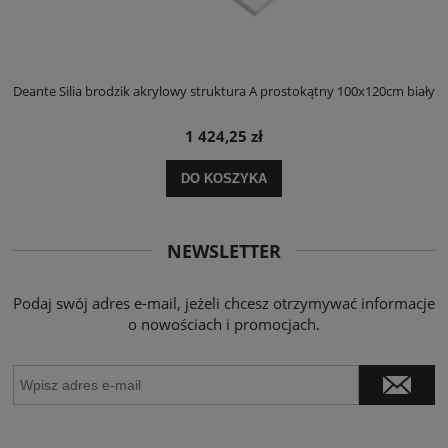
ły
Deante Silia brodzik akrylowy struktura A prostokątny 100x120cm biały
D
1 424,25 zł
DO KOSZYKA
NEWSLETTER
Podaj swój adres e-mail, jeżeli chcesz otrzymywać informacje
o nowościach i promocjach.