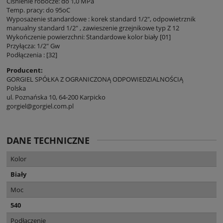
Ciśnienie robocze: do 1,0 MPa
Temp. pracy: do 95oC
Wyposażenie standardowe : korek standard 1/2", odpowietrznik
manualny standard 1/2" , zawieszenie grzejnikowe typ Z 12
Wykończenie powierzchni: Standardowe kolor biały [01]
Przyłącza: 1/2" Gw
Podłączenia : [32]
Producent:
GORGIEL SPÓŁKA Z OGRANICZONĄ ODPOWIEDZIALNOŚCIĄ
Polska
ul. Poznańska 10, 64-200 Karpicko
gorgiel@gorgiel.com.pl
DANE TECHNICZNE
Kolor
Biały
Moc
540
Podłączenie