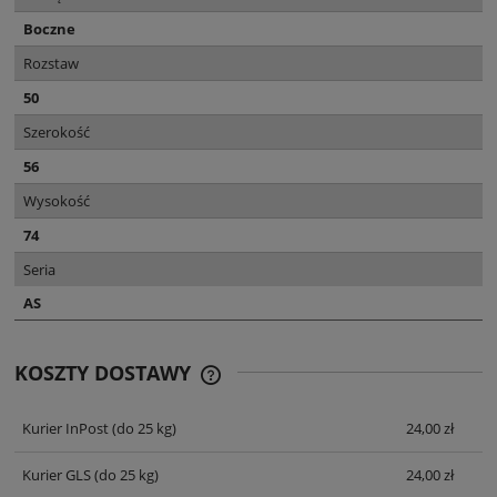
Boczne
Rozstaw
50
Szerokość
56
Wysokość
74
Seria
AS
KOSZTY DOSTAWY
CENA NIE ZAWIERA EWENTUALNYCH
KOSZTÓW PŁATNOŚCI
Kurier InPost
(do 25 kg)
24,00 zł
Kurier GLS
(do 25 kg)
24,00 zł