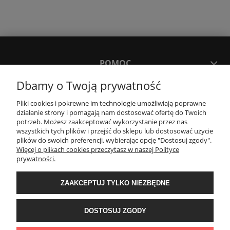
POMOC
Dbamy o Twoją prywatność
MOJE KONTO
Pliki cookies i pokrewne im technologie umożliwiają poprawne
działanie strony i pomagają nam dostosować ofertę do Twoich
potrzeb. Możesz zaakceptować wykorzystanie przez nas
PŁATNOŚCI I DOSTAWA
wszystkich tych plików i przejść do sklepu lub dostosować użycie
plików do swoich preferencji, wybierając opcję "Dostosuj zgody".
Więcej o plikach cookies przeczytasz w naszej Polityce
KONTAKT
prywatności.
ZAAKCEPTUJ TYLKO NIEZBĘDNE
Wyposażenie łazienek Łazienki.eco | Pawła 23, 41-708 Ruda Śląska | E-mail:
sklep@lazienki.eco | Tel.: 600 012 164 lub 600 012 159 | TGS Przemysław
Stoń | NIP: 6312213594 | REGON: 276403698
DOSTOSUJ ZGODY