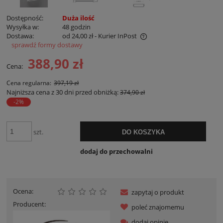
Dostępność:
Duża ilość
Wysyłka w:
48 godzin
Dostawa:
od 24,00 zł
- Kurier InPost
sprawdź formy dostawy
Cena nie zawiera ewentualnych kosztów płatności
388,90 zł
Cena:
Cena regularna:
397,19 zł
Najniższa cena z 30 dni przed obniżką:
374,90 zł
-2%
szt.
DO KOSZYKA
dodaj do przechowalni
Ocena:
zapytaj o produkt
Producent:
poleć znajomemu
dodaj opinię