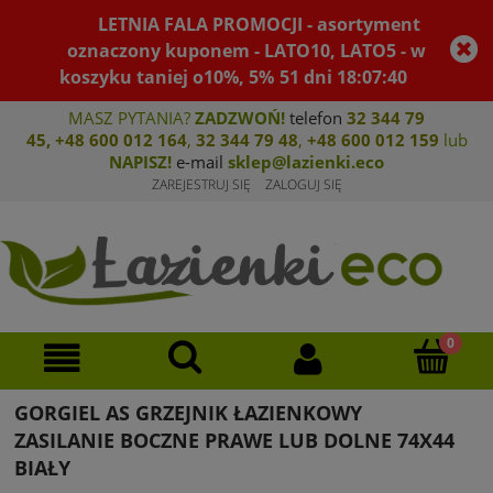
LETNIA FALA PROMOCJI - asortyment
oznaczony kuponem - LATO10, LATO5 - w
koszyku taniej o10%, 5%
51
dni
18
:
07
:
40
MASZ PYTANIA?
ZADZWOŃ!
telefon
32 344 79
45
,
+48 600 012 164
,
32 344 79 4
8
,
+4
8 600 012 159
lub
NAPISZ!
e-mail
sklep@lazienki.eco
ZAREJESTRUJ SIĘ
ZALOGUJ SIĘ
GORGIEL AS GRZEJNIK ŁAZIENKOWY
ZASILANIE BOCZNE PRAWE LUB DOLNE 74X44
BIAŁY