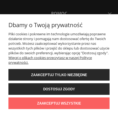
POMOC
Dbamy o Twoją prywatność
MOJE KONTO
Pliki cookies i pokrewne im technologie umożliwiają poprawne
działanie strony i pomagają nam dostosować ofertę do Twoich
potrzeb. Możesz zaakceptować wykorzystanie przez nas
PŁATNOŚCI I DOSTAWA
wszystkich tych plików i przejść do sklepu lub dostosować użycie
plików do swoich preferencji, wybierając opcję "Dostosuj zgody".
Więcej o plikach cookies przeczytasz w naszej Polityce
KONTAKT
prywatności.
ZAAKCEPTUJ TYLKO NIEZBĘDNE
Wyposażenie łazienek Łazienki.eco | Pawła 23, 41-708 Ruda Śląska | E-mail:
sklep@lazienki.eco | Tel.: 600 012 164 lub 600 012 159 | TGS Przemysław
Stoń | NIP: 6312213594 | REGON: 276403698
DOSTOSUJ ZGODY
ZAAKCEPTUJ WSZYSTKIE