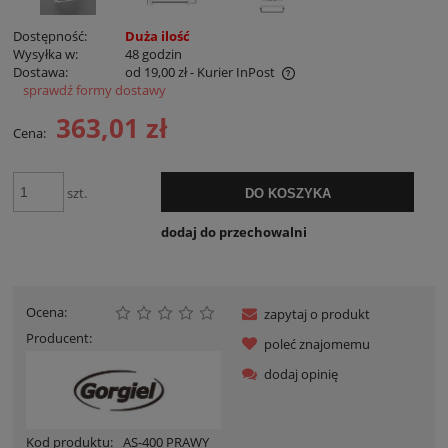
Dostępność:
Duża ilość
Wysyłka w:
48 godzin
Dostawa:
od 19,00 zł
- Kurier InPost
sprawdź formy dostawy
Cena nie zawiera ewentualnych kosztów płatności
363,01 zł
Cena:
szt.
DO KOSZYKA
dodaj do przechowalni
Ocena:
zapytaj o produkt
Producent:
poleć znajomemu
dodaj opinię
Kod produktu:
AS-400 PRAWY