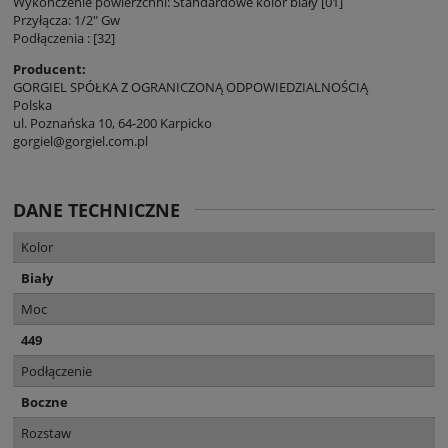
Wykończenie powierzchni: Standardowe kolor biały [01]
Przyłącza: 1/2" Gw
Podłączenia : [32]
Producent:
GORGIEL SPÓŁKA Z OGRANICZONĄ ODPOWIEDZIALNOŚCIĄ
Polska
ul. Poznańska 10, 64-200 Karpicko
gorgiel@gorgiel.com.pl
DANE TECHNICZNE
Kolor
Biały
Moc
449
Podłączenie
Boczne
Rozstaw