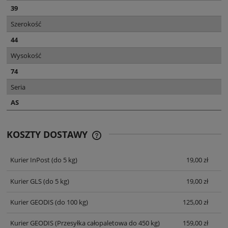
39
Szerokość
44
Wysokość
74
Seria
AS
KOSZTY DOSTAWY
CENA NIE ZAWIERA EWENTUALNYCH
KOSZTÓW PŁATNOŚCI
Kurier InPost
(do 5 kg)
19,00 zł
Kurier GLS
(do 5 kg)
19,00 zł
Kurier GEODIS
(do 100 kg)
125,00 zł
Kurier GEODIS
(Przesyłka całopaletowa do 450 kg)
159,00 zł