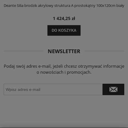
ły
Deante Silia brodzik akrylowy struktura A prostokątny 100x120cm biały
D
1 424,25 zł
DO KOSZYKA
NEWSLETTER
Podaj swój adres e-mail, jeżeli chcesz otrzymywać informacje
o nowościach i promocjach.