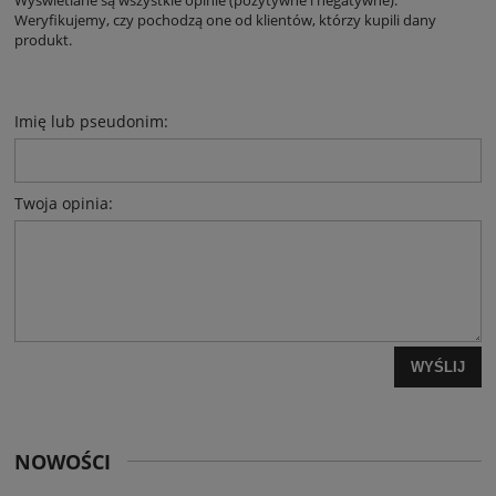
Wyświetlane są wszystkie opinie (pozytywne i negatywne).
Weryfikujemy, czy pochodzą one od klientów, którzy kupili dany
produkt.
Imię lub pseudonim:
Twoja opinia:
WYŚLIJ
NOWOŚCI