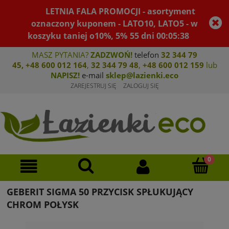
LETNIA FALA PROMOCJI - asortyment
oznaczony kuponem - LATO10, LATO5 - w
koszyku taniej o10%, 5%
55
dni
00
:
05
:
38
MASZ PYTANIA?
ZADZWOŃ!
telefon
32 344 79
45
,
+48 600 012 164
,
32 344 79 4
8
,
+4
8 600 012 159
lub
NAPISZ!
e-mail
sklep@lazienki.eco
ZAREJESTRUJ SIĘ
ZALOGUJ SIĘ
GEBERIT SIGMA 50 PRZYCISK SPŁUKUJĄCY
CHROM POŁYSK