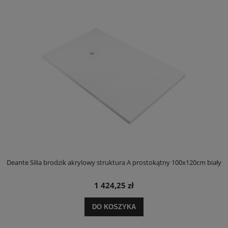
ły
Deante Silia brodzik akrylowy struktura A prostokątny 100x120cm biały
D
1 424,25 zł
DO KOSZYKA