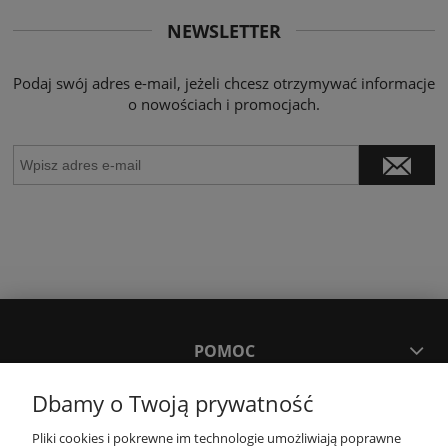
NEWSLETTER
Podaj swój adres e-mail, jeżeli chcesz otrzymywać informacje
o nowościach i promocjach.
POMOC
Dbamy o Twoją prywatność
MOJE KONTO
Pliki cookies i pokrewne im technologie umożliwiają poprawne