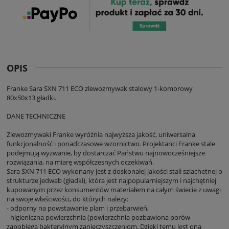
OPIS
Franke Sara SXN 711 ECO zlewozmywak stalowy 1-komorowy
80x50x13 gładki.
DANE TECHNICZNE
Zlewozmywaki Franke wyróżnia najwyższa jakość, uniwersalna
funkcjonalność i ponadczasowe wzornictwo. Projektanci Franke stale
podejmują wyzwanie, by dostarczać Państwu najnowocześniejsze
rozwiązania, na miarę współczesnych oczekiwań.
Sara SXN 711 ECO wykonany jest z doskonałej jakości stali szlachetnej o
strukturze jedwab (gładki), która jest najpopularniejszym i najchętniej
kupowanym przez konsumentów materiałem na całym świecie z uwagi
na swoje właściwości, do których należy:
- odporny na powstawanie plam i przebarwień,
- higieniczna powierzchnia (powierzchnia pozbawiona porów
zapobiega bakteryjnym zanieczyszczeniom. Dzięki temu jest ona