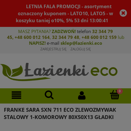
LETNIA FALA PROMOCJI - asortyment
oznaczony kuponem - LATO10, LATO5 - w
koszyku taniej o10%, 5%
53
dni
13
:
00
:
41
MASZ PYTANIA?
ZADZWOŃ!
telefon
32 344 79
45
,
+48 600 012 164
,
32 344 79 4
8
,
+4
8 600 012 159
lub
NAPISZ!
e-mail
sklep@lazienki.eco
ZAREJESTRUJ SIĘ
ZALOGUJ SIĘ
FRANKE SARA SXN 711 ECO ZLEWOZMYWAK
STALOWY 1-KOMOROWY 80X50X13 GŁADKI