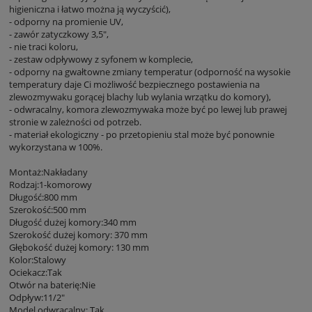
higieniczna i łatwo można ją wyczyścić),
- odporny na promienie UV,
- zawór zatyczkowy 3,5",
- nie traci koloru,
- zestaw odpływowy z syfonem w komplecie,
- odporny na gwałtowne zmiany temperatur (odporność na wysokie
temperatury daje Ci możliwość bezpiecznego postawienia na
zlewozmywaku gorącej blachy lub wylania wrzątku do komory),
- odwracalny, komora zlewozmywaka może być po lewej lub prawej
stronie w zależności od potrzeb.
- materiał ekologiczny - po przetopieniu stal może być ponownie
wykorzystana w 100%.
Montaż:Nakładany
Rodzaj:1-komorowy
Długość:800 mm
Szerokość:500 mm
Długość dużej komory:340 mm
Szerokość dużej komory: 370 mm
Głębokość dużej komory: 130 mm
Kolor:Stalowy
Ociekacz:Tak
Otwór na baterię:Nie
Odpływ:11/2"
Model odwracalny: Tak