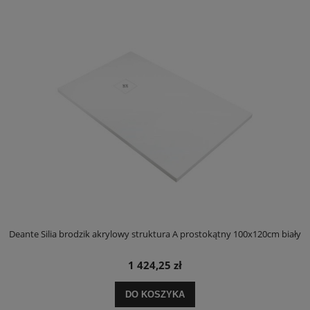
ły
Deante Silia brodzik akrylowy struktura A prostokątny 100x120cm biały
D
1 424,25 zł
DO KOSZYKA