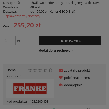
Dostępność:
chwilowo niedostępny - oczekujemy na dostawę
Wysyłka w:
48 godzin
Dostawa:
od 159,00 zł
- Kurier GEODIS
sprawdź formy dostawy
Cena nie zawiera ewentualnych kosztów płatności
255,20 zł
Cena:
szt.
DO KOSZYKA
dodaj do przechowalni
Ocena:
zapytaj o produkt
Producent:
poleć znajomemu
dodaj opinię
Kod produktu:
103.0205.153