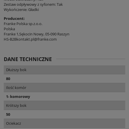
Zestaw odpływowy z syfonem: Tak
Wykończenie: Gładki
Producent:
Franke Polska sp.z.o.o.
Polska
Franke 1,Sękocin Nowy, 05-090 Raszyn
HS-B2Bkontakt.pl@franke.com
DANE TECHNICZNE
Dłuższy bok
80
Ilość komór
1- komorowy
Krótszy bok
50
Ociekacz