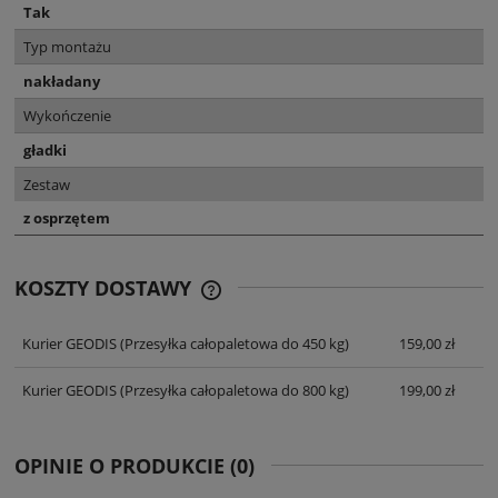
Tak
Typ montażu
nakładany
Wykończenie
gładki
Zestaw
z osprzętem
KOSZTY DOSTAWY
CENA NIE ZAWIERA EWENTUALNYCH
KOSZTÓW PŁATNOŚCI
Kurier GEODIS
(Przesyłka całopaletowa do 450 kg)
159,00 zł
Kurier GEODIS
(Przesyłka całopaletowa do 800 kg)
199,00 zł
OPINIE O PRODUKCIE (0)