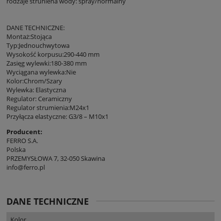
rodzaje struniena wody: spray/normalny
DANE TECHNICZNE:
Montaż:Stojąca
Typ:Jednouchwytowa
Wysokość korpusu:290-440 mm
Zasięg wylewki:180-380 mm
Wyciągana wylewka:Nie
Kolor:Chrom/Szary
Wylewka: Elastyczna
Regulator: Ceramiczny
Regulator strumienia:M24x1
Przyłącza elastyczne: G3/8 – M10x1
Producent:
FERRO S.A.
Polska
PRZEMYSŁOWA 7, 32-050 Skawina
info@ferro.pl
DANE TECHNICZNE
Kolor