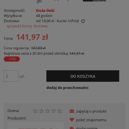
Dostępność:
Duża ilość
Wysyłka w:
48 godzin
Dostawa:
od 19,00 zł
- Kurier InPost
sprawdź formy dostawy
Cena nie zawiera ewentualnych kosztów płatności
141,97 zł
Cena:
Cena regularna:
167,03 zł
Najniższa cena z 30 dni przed obniżką:
141,97 zł
-15%
szt.
DO KOSZYKA
dodaj do przechowalni
Ocena:
zapytaj o produkt
Producent:
poleć znajomemu
dodaj opinię