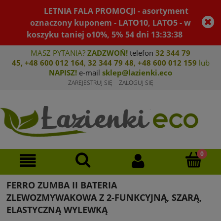
LETNIA FALA PROMOCJI - asortyment
oznaczony kuponem - LATO10, LATO5 - w
koszyku taniej o10%, 5%
54
dni
13
:
33
:
38
MASZ PYTANIA?
ZADZWOŃ!
telefon
32 344 79
45
,
+48 600 012 164
,
32 344 79 4
8
,
+4
8 600 012 159
lub
NAPISZ!
e-mail
sklep@lazienki.eco
ZAREJESTRUJ SIĘ
ZALOGUJ SIĘ
FERRO ZUMBA II BATERIA
ZLEWOZMYWAKOWA Z 2-FUNKCYJNĄ, SZARĄ,
ELASTYCZNĄ WYLEWKĄ