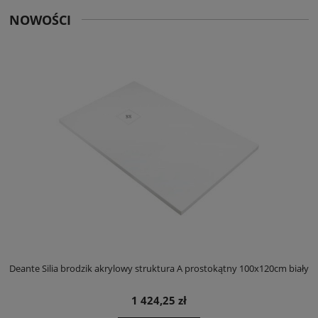
NOWOŚCI
ły
Deante Silia brodzik akrylowy struktura A prostokątny 100x120cm biały
D
1 424,25 zł