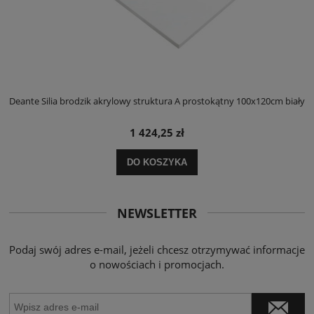
ły
Deante Silia brodzik akrylowy struktura A prostokątny 100x120cm biały
D
1 424,25 zł
DO KOSZYKA
NEWSLETTER
Podaj swój adres e-mail, jeżeli chcesz otrzymywać informacje
o nowościach i promocjach.