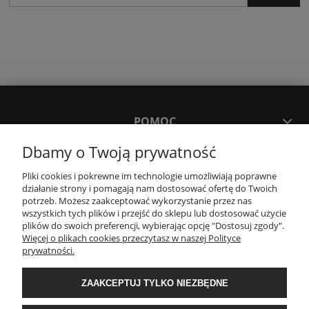
POMOC
Dbamy o Twoją prywatność
MOJE KONTO
Pliki cookies i pokrewne im technologie umożliwiają poprawne
działanie strony i pomagają nam dostosować ofertę do Twoich
potrzeb. Możesz zaakceptować wykorzystanie przez nas
PŁATNOŚCI I DOSTAWA
wszystkich tych plików i przejść do sklepu lub dostosować użycie
plików do swoich preferencji, wybierając opcję "Dostosuj zgody".
Więcej o plikach cookies przeczytasz w naszej Polityce
KONTAKT
prywatności.
ZAAKCEPTUJ TYLKO NIEZBĘDNE
Wyposażenie łazienek Łazienki.eco | Pawła 23, 41-708 Ruda Śląska | E-mail:
sklep@lazienki.eco | Tel.: 600 012 164 lub 600 012 159 | TGS Przemysław