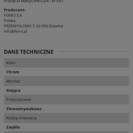
Przyłącza elastyczne:G3/8 - M10x1
Producent:
FERRO S.A.
Polska
PRZEMYSŁOWA 7, 32-050 Skawina
info@ferro.pl
DANE TECHNICZNE
Kolor
Chrom
Montaż
Stojąca
Przeznaczenie
Zlewozmywakowa
Rodzaj mieszacza
Zwykła