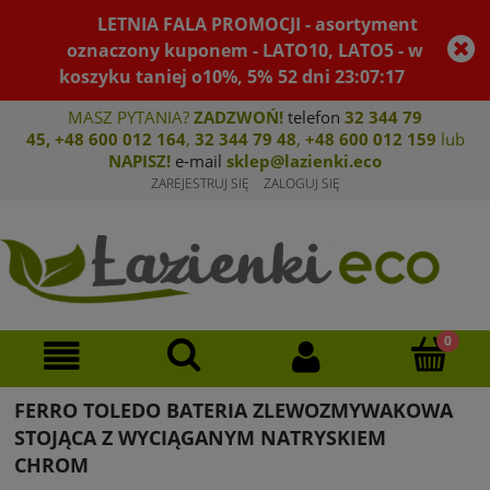
LETNIA FALA PROMOCJI - asortyment
oznaczony kuponem - LATO10, LATO5 - w
koszyku taniej o10%, 5%
52
dni
23
:
07
:
17
MASZ PYTANIA?
ZADZWOŃ!
telefon
32 344 79
45
,
+48 600 012 164
,
32 344 79 4
8
,
+4
8 600 012 159
lub
NAPISZ!
e-mail
sklep@lazienki.eco
ZAREJESTRUJ SIĘ
ZALOGUJ SIĘ
FERRO TOLEDO BATERIA ZLEWOZMYWAKOWA
STOJĄCA Z WYCIĄGANYM NATRYSKIEM
CHROM