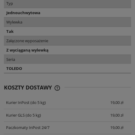
Typ
Jednouchwytowa
Wylewka
Tak
Załączone wyposażenie
Z wyciąganą wylewką
Seria
TOLEDO
KOSZTY DOSTAWY
CENA NIE ZAWIERA EWENTUALNYCH
KOSZTÓW PŁATNOŚCI
Kurier InPost
(do 5 kg)
19,00 zł
Kurier GLS
(do 5 kg)
19,00 zł
Paczkomaty InPost 24/7
19,00 zł