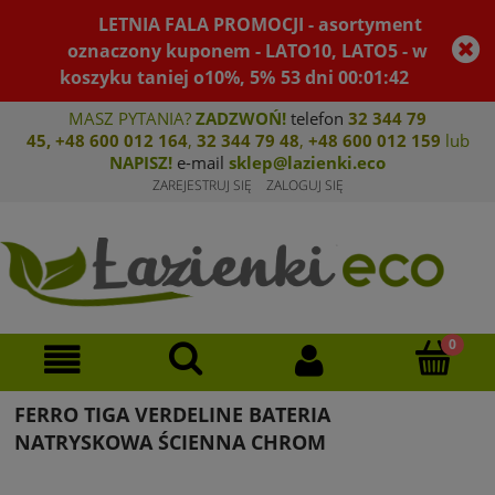
LETNIA FALA PROMOCJI - asortyment
oznaczony kuponem - LATO10, LATO5 - w
koszyku taniej o10%, 5%
53
dni
00
:
01
:
42
MASZ PYTANIA?
ZADZWOŃ!
telefon
32 344 79
45
,
+48 600 012 164
,
32 344 79 4
8
,
+4
8 600 012 159
lub
NAPISZ!
e-mail
sklep@lazienki.eco
ZAREJESTRUJ SIĘ
ZALOGUJ SIĘ
FERRO TIGA VERDELINE BATERIA
NATRYSKOWA ŚCIENNA CHROM