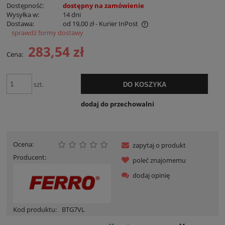
Dostępność:
dostępny na zamówienie
Wysyłka w:
14 dni
Dostawa:
od 19,00 zł
- Kurier InPost
sprawdź formy dostawy
Cena nie zawiera ewentualnych kosztów płatności
283,54 zł
Cena:
szt.
DO KOSZYKA
dodaj do przechowalni
Ocena:
zapytaj o produkt
Producent:
poleć znajomemu
dodaj opinię
Kod produktu:
BTG7VL