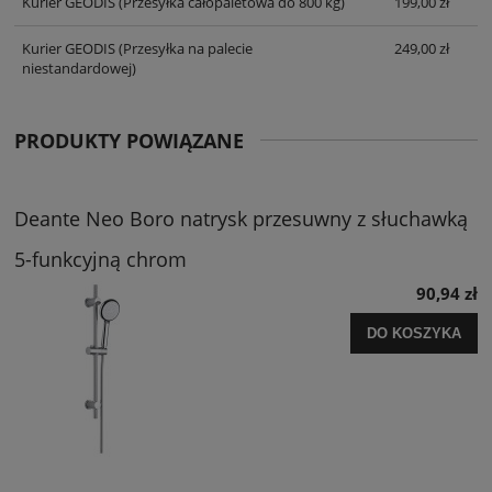
Kurier GEODIS
(Przesyłka całopaletowa do 800 kg)
199,00 zł
Kurier GEODIS
(Przesyłka na palecie
249,00 zł
niestandardowej)
PRODUKTY POWIĄZANE
Deante Neo Boro natrysk przesuwny z słuchawką
5-funkcyjną chrom
90,94 zł
DO KOSZYKA