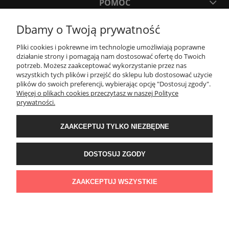
POMOC
Dbamy o Twoją prywatność
MOJE KONTO
Pliki cookies i pokrewne im technologie umożliwiają poprawne
działanie strony i pomagają nam dostosować ofertę do Twoich
PŁATNOŚCI I DOSTAWA
potrzeb. Możesz zaakceptować wykorzystanie przez nas
wszystkich tych plików i przejść do sklepu lub dostosować użycie
plików do swoich preferencji, wybierając opcję "Dostosuj zgody".
Więcej o plikach cookies przeczytasz w naszej Polityce
KONTAKT
prywatności.
Wyposażenie łazienek Łazienki.eco | Pawła 23, 41-708 Ruda Śląska | E-mail:
ZAAKCEPTUJ TYLKO NIEZBĘDNE
sklep@lazienki.eco | Tel.: 600 012 164 lub 600 012 159 | TGS Przemysław
Stoń | NIP: 6312213594 | REGON: 276403698
DOSTOSUJ ZGODY
ZAAKCEPTUJ WSZYSTKIE
POKAŻ PEŁNĄ WERSJĘ STRONY