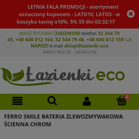
LETNIA FALA PROMOCJI - asortyment
oznaczony kuponem - LATO10, LATO5 - w
koszyku taniej o10%, 5%
55
dni
02
:
32
:
17
MASZ PYTANIA?
ZADZWOŃ!
telefon
32 344 79
45
,
+48 600 012 164
,
32 344 79 4
8
,
+4
8 600 012 159
lub
NAPISZ!
e-mail
sklep@lazienki.eco
ZAREJESTRUJ SIĘ
ZALOGUJ SIĘ
FERRO SMILE BATERIA ZLEWOZMYWAKOWA
ŚCIENNA CHROM