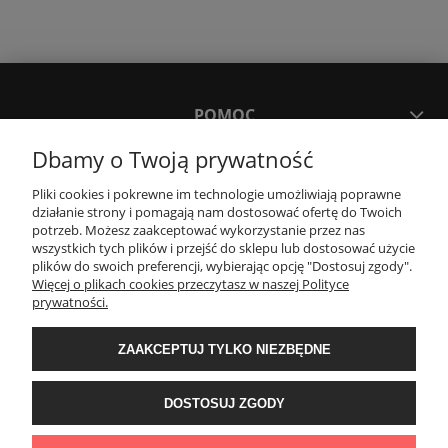
POMOC
Dbamy o Twoją prywatność
MOJE KONTO
Pliki cookies i pokrewne im technologie umożliwiają poprawne
działanie strony i pomagają nam dostosować ofertę do Twoich
potrzeb. Możesz zaakceptować wykorzystanie przez nas
PŁATNOŚCI I DOSTAWA
wszystkich tych plików i przejść do sklepu lub dostosować użycie
plików do swoich preferencji, wybierając opcję "Dostosuj zgody".
Więcej o plikach cookies przeczytasz w naszej Polityce
KONTAKT
prywatności.
ZAAKCEPTUJ TYLKO NIEZBĘDNE
Wyposażenie łazienek Łazienki.eco | Pawła 23, 41-708 Ruda Śląska | E-mail:
sklep@lazienki.eco | Tel.: 600 012 164 lub 600 012 159 | TGS Przemysław
Stoń | NIP: 6312213594 | REGON: 276403698
DOSTOSUJ ZGODY