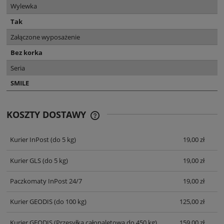
Wylewka
Tak
Załączone wyposażenie
Bez korka
Seria
SMILE
KOSZTY DOSTAWY
CENA NIE ZAWIERA EWENTUALNYCH
KOSZTÓW PŁATNOŚCI
Kurier InPost
(do 5 kg)
19,00 zł
Kurier GLS
(do 5 kg)
19,00 zł
Paczkomaty InPost 24/7
19,00 zł
Kurier GEODIS
(do 100 kg)
125,00 zł
Kurier GEODIS
(Przesyłka całopaletowa do 450 kg)
159,00 zł