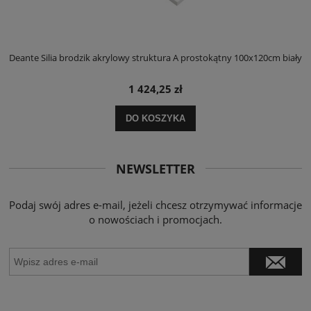
ły
Deante Silia brodzik akrylowy struktura A prostokątny 100x120cm biały
D
1 424,25 zł
DO KOSZYKA
NEWSLETTER
Podaj swój adres e-mail, jeżeli chcesz otrzymywać informacje
o nowościach i promocjach.