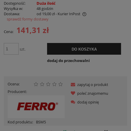
Dostępność:
Duża ilość
Wysyłka w:
48 godzin
Dostawa:
od 19,00 zł
- Kurier InPost
sprawdź formy dostawy
Cena nie zawiera ewentualnych kosztów płatności
141,31 zł
Cena:
szt.
DO KOSZYKA
dodaj do przechowalni
Ocena:
zapytaj o produkt
Producent:
poleć znajomemu
dodaj opinię
Kod produktu:
BSM5