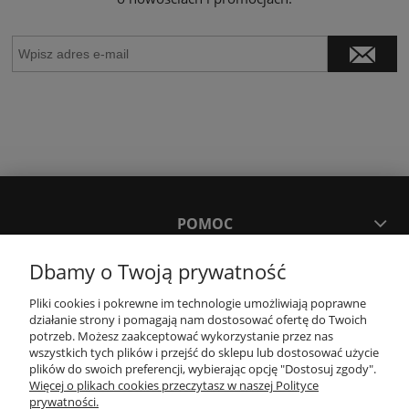
POMOC
Dbamy o Twoją prywatność
MOJE KONTO
Pliki cookies i pokrewne im technologie umożliwiają poprawne
działanie strony i pomagają nam dostosować ofertę do Twoich
PŁATNOŚCI I DOSTAWA
potrzeb. Możesz zaakceptować wykorzystanie przez nas
wszystkich tych plików i przejść do sklepu lub dostosować użycie
plików do swoich preferencji, wybierając opcję "Dostosuj zgody".
Więcej o plikach cookies przeczytasz w naszej Polityce
KONTAKT
prywatności.