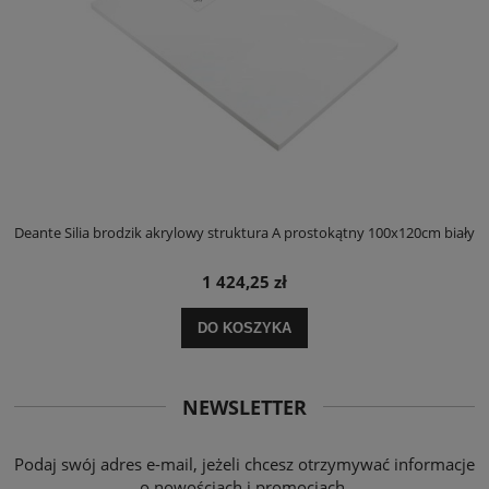
ły
Deante Silia brodzik akrylowy struktura A prostokątny 100x120cm biały
D
1 424,25 zł
DO KOSZYKA
NEWSLETTER
Podaj swój adres e-mail, jeżeli chcesz otrzymywać informacje
o nowościach i promocjach.