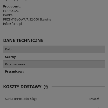
Producent:
FERRO S.A.
Polska
PRZEMYSŁOWA 7, 32-050 Skawina
info@ferro.pl
DANE TECHNICZNE
Kolor
Czarny
Przeznaczenie
Prysznicowa
KOSZTY DOSTAWY
CENA NIE ZAWIERA EWENTUALNYCH
KOSZTÓW PŁATNOŚCI
Kurier InPost
(do 5 kg)
19,00 zł