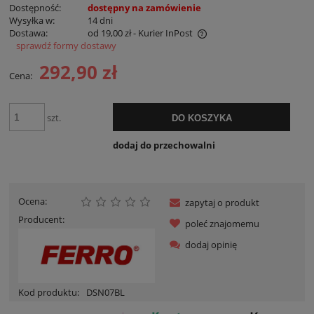
Dostępność:
dostępny na zamówienie
Wysyłka w:
14 dni
Dostawa:
od 19,00 zł
- Kurier InPost
sprawdź formy dostawy
Cena nie zawiera ewentualnych kosztów płatności
292,90 zł
Cena:
szt.
DO KOSZYKA
dodaj do przechowalni
Ocena:
zapytaj o produkt
Producent:
poleć znajomemu
dodaj opinię
Kod produktu:
DSN07BL