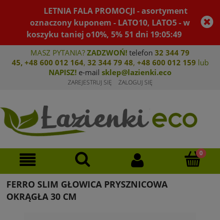
LETNIA FALA PROMOCJI - asortyment
oznaczony kuponem - LATO10, LATO5 - w
koszyku taniej o10%, 5%
51
dni
19
:
05
:
49
MASZ PYTANIA?
ZADZWOŃ!
telefon
32 344 79
45
,
+48 600 012 164
,
32 344 79 4
8
,
+4
8 600 012 159
lub
NAPISZ!
e-mail
sklep@lazienki.eco
ZAREJESTRUJ SIĘ
ZALOGUJ SIĘ
FERRO SLIM GŁOWICA PRYSZNICOWA
OKRĄGŁA 30 CM