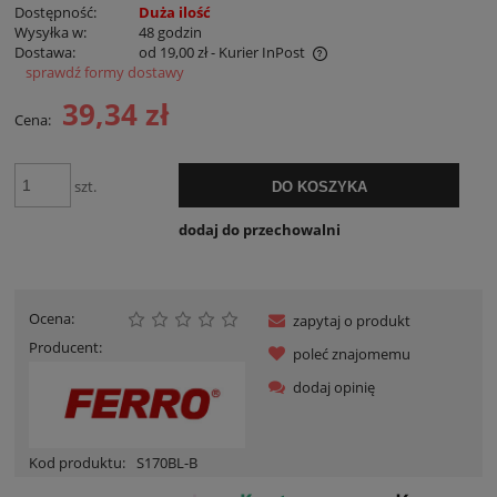
Dostępność:
Duża ilość
Wysyłka w:
48 godzin
Dostawa:
od 19,00 zł
- Kurier InPost
sprawdź formy dostawy
Cena nie zawiera ewentualnych kosztów płatności
39,34 zł
Cena:
szt.
DO KOSZYKA
dodaj do przechowalni
Ocena:
zapytaj o produkt
Producent:
poleć znajomemu
dodaj opinię
Kod produktu:
S170BL-B