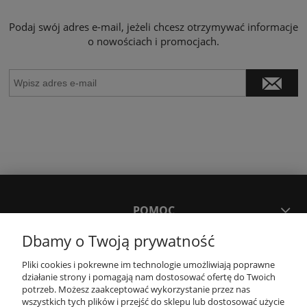
Podaj swój adres e-mail, jeżeli chcesz otrzymywać informacje
o nowościach i promocjach.
POMOC
Dbamy o Twoją prywatność
MOJE KONTO
Pliki cookies i pokrewne im technologie umożliwiają poprawne
działanie strony i pomagają nam dostosować ofertę do Twoich
potrzeb. Możesz zaakceptować wykorzystanie przez nas
PŁATNOŚCI I DOSTAWA
wszystkich tych plików i przejść do sklepu lub dostosować użycie