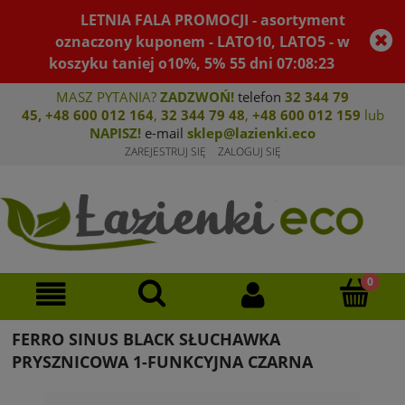
LETNIA FALA PROMOCJI - asortyment
oznaczony kuponem - LATO10, LATO5 - w
koszyku taniej o10%, 5%
55
dni
07
:
08
:
23
MASZ PYTANIA?
ZADZWOŃ!
telefon
32 344 79
45
,
+48 600 012 164
,
32 344 79 4
8
,
+4
8 600 012 159
lub
NAPISZ!
e-mail
sklep@lazienki.eco
ZAREJESTRUJ SIĘ
ZALOGUJ SIĘ
FERRO SINUS BLACK SŁUCHAWKA
PRYSZNICOWA 1-FUNKCYJNA CZARNA