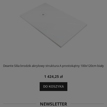
ły
Deante Silia brodzik akrylowy struktura A prostokątny 100x120cm biały
D
1 424,25 zł
DO KOSZYKA
NEWSLETTER