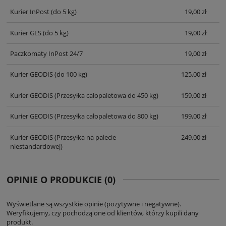
KOSZTÓW PŁATNOŚCI
Kurier InPost
(do 5 kg)
19,00 zł
Kurier GLS
(do 5 kg)
19,00 zł
Paczkomaty InPost 24/7
19,00 zł
Kurier GEODIS
(do 100 kg)
125,00 zł
Kurier GEODIS
(Przesyłka całopaletowa do 450 kg)
159,00 zł
Kurier GEODIS
(Przesyłka całopaletowa do 800 kg)
199,00 zł
Kurier GEODIS
(Przesyłka na palecie
249,00 zł
niestandardowej)
OPINIE O PRODUKCIE (0)
Wyświetlane są wszystkie opinie (pozytywne i negatywne).
Weryfikujemy, czy pochodzą one od klientów, którzy kupili dany
produkt.