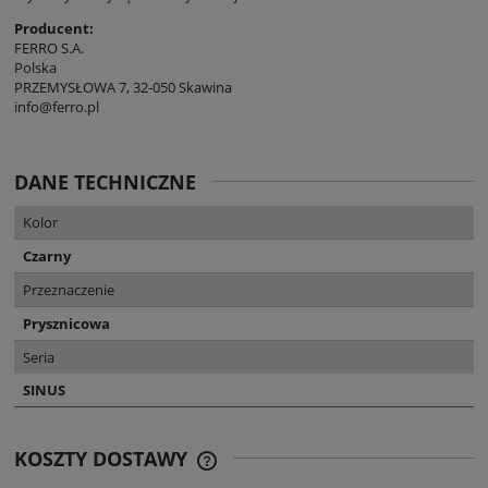
Producent:
FERRO S.A.
Polska
PRZEMYSŁOWA 7, 32-050 Skawina
info@ferro.pl
DANE TECHNICZNE
Kolor
Czarny
Przeznaczenie
Prysznicowa
Seria
SINUS
KOSZTY DOSTAWY
CENA NIE ZAWIERA EWENTUALNYCH