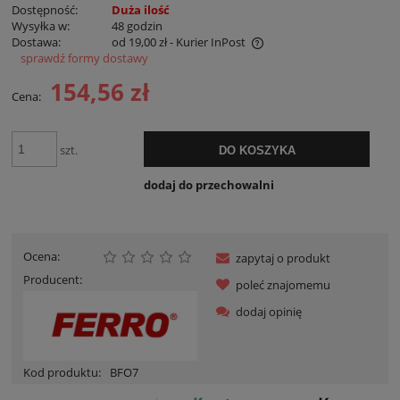
Dostępność:
Duża ilość
Wysyłka w:
48 godzin
Dostawa:
od 19,00 zł
- Kurier InPost
sprawdź formy dostawy
Cena nie zawiera ewentualnych kosztów płatności
154,56 zł
Cena:
szt.
DO KOSZYKA
dodaj do przechowalni
Ocena:
zapytaj o produkt
Producent:
poleć znajomemu
dodaj opinię
Kod produktu:
BFO7