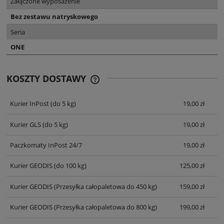
Załączone wyposażenie
Bez zestawu natryskowego
Seria
ONE
KOSZTY DOSTAWY
CENA NIE ZAWIERA EWENTUALNYCH
KOSZTÓW PŁATNOŚCI
Kurier InPost
(do 5 kg)
19,00 zł
Kurier GLS
(do 5 kg)
19,00 zł
Paczkomaty InPost 24/7
19,00 zł
Kurier GEODIS
(do 100 kg)
125,00 zł
Kurier GEODIS
(Przesyłka całopaletowa do 450 kg)
159,00 zł
Kurier GEODIS
(Przesyłka całopaletowa do 800 kg)
199,00 zł