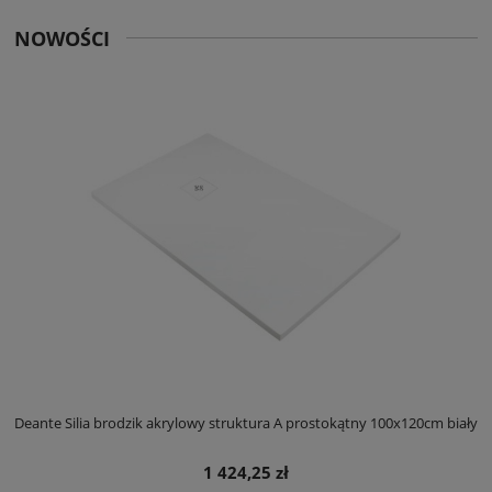
NOWOŚCI
ły
Deante Silia brodzik akrylowy struktura A prostokątny 100x120cm biały
D
1 424,25 zł