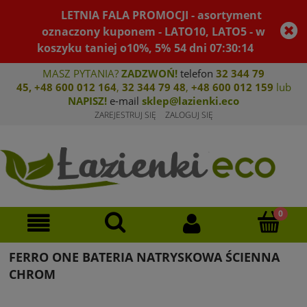
LETNIA FALA PROMOCJI - asortyment
oznaczony kuponem - LATO10, LATO5 - w
koszyku taniej o10%, 5%
54
dni
07
:
30
:
14
MASZ PYTANIA?
ZADZWOŃ!
telefon
32 344 79
45
,
+48 600 012 164
,
32 344 79 4
8
,
+4
8 600 012 159
lub
NAPISZ!
e-mail
sklep@lazienki.eco
ZAREJESTRUJ SIĘ
ZALOGUJ SIĘ
FERRO ONE BATERIA NATRYSKOWA ŚCIENNA
CHROM