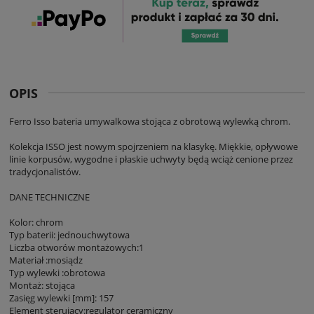
OPIS
Ferro Isso bateria umywalkowa stojąca z obrotową wylewką chrom.
Kolekcja ISSO jest nowym spojrzeniem na klasykę. Miękkie, opływowe
linie korpusów, wygodne i płaskie uchwyty będą wciąż cenione przez
tradycjonalistów.
DANE TECHNICZNE
Kolor: chrom
Typ baterii: jednouchwytowa
Liczba otworów montażowych:1
Materiał :mosiądz
Typ wylewki :obrotowa
Montaż: stojąca
Zasięg wylewki [mm]: 157
Element sterujący:regulator ceramiczny