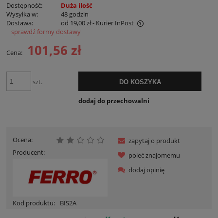
Dostępność:
Duża ilość
Wysyłka w:
48 godzin
Dostawa:
od 19,00 zł
- Kurier InPost
sprawdź formy dostawy
Cena nie zawiera ewentualnych kosztów płatności
101,56 zł
Cena:
szt.
DO KOSZYKA
dodaj do przechowalni
Ocena:
zapytaj o produkt
Producent:
poleć znajomemu
dodaj opinię
Kod produktu:
BIS2A