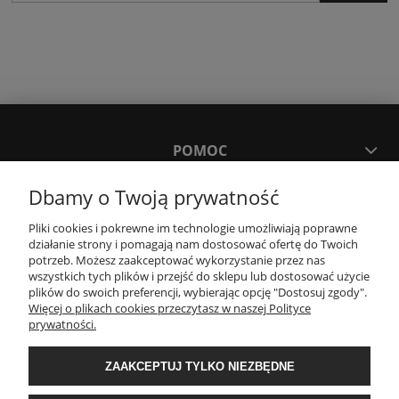
POMOC
Dbamy o Twoją prywatność
MOJE KONTO
Pliki cookies i pokrewne im technologie umożliwiają poprawne
działanie strony i pomagają nam dostosować ofertę do Twoich
PŁATNOŚCI I DOSTAWA
potrzeb. Możesz zaakceptować wykorzystanie przez nas
wszystkich tych plików i przejść do sklepu lub dostosować użycie
plików do swoich preferencji, wybierając opcję "Dostosuj zgody".
Więcej o plikach cookies przeczytasz w naszej Polityce
KONTAKT
prywatności.
Wyposażenie łazienek Łazienki.eco | Pawła 23, 41-708 Ruda Śląska | E-mail:
ZAAKCEPTUJ TYLKO NIEZBĘDNE
sklep@lazienki.eco | Tel.: 600 012 164 lub 600 012 159 | TGS Przemysław