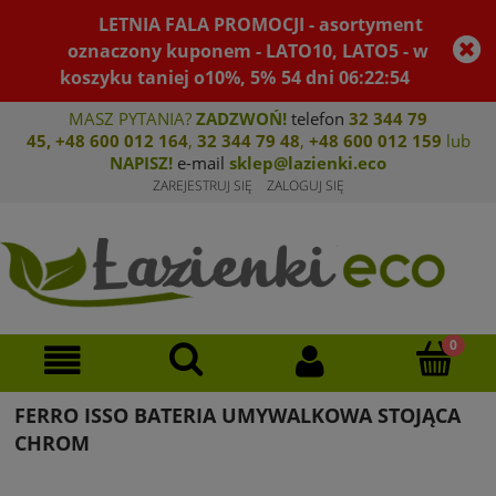
LETNIA FALA PROMOCJI - asortyment
oznaczony kuponem - LATO10, LATO5 - w
koszyku taniej o10%, 5%
54
dni
06
:
22
:
54
MASZ PYTANIA?
ZADZWOŃ!
telefon
32 344 79
45
,
+48 600 012 164
,
32 344 79 4
8
,
+4
8 600 012 159
lub
NAPISZ!
e-mail
sklep@lazienki.eco
ZAREJESTRUJ SIĘ
ZALOGUJ SIĘ
FERRO ISSO BATERIA UMYWALKOWA STOJĄCA
CHROM