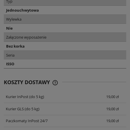
Typ
Jednouchwytowa
Wylewka
Nie
Załączone wyposażenie
Bez korka
Seria
ISSO
KOSZTY DOSTAWY
CENA NIE ZAWIERA EWENTUALNYCH
KOSZTÓW PŁATNOŚCI
Kurier InPost
(do 5 kg)
19,00 zł
Kurier GLS
(do 5 kg)
19,00 zł
Paczkomaty InPost 24/7
19,00 zł