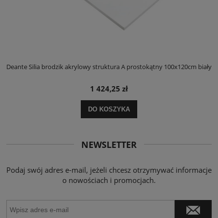
ły
Deante Silia brodzik akrylowy struktura A prostokątny 100x120cm biały
D
1 424,25 zł
DO KOSZYKA
NEWSLETTER
Podaj swój adres e-mail, jeżeli chcesz otrzymywać informacje
o nowościach i promocjach.