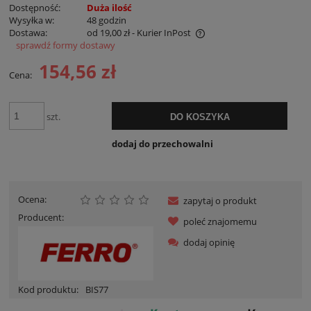
Dostępność:
Duża ilość
Wysyłka w:
48 godzin
Dostawa:
od 19,00 zł
- Kurier InPost
sprawdź formy dostawy
Cena nie zawiera ewentualnych kosztów płatności
154,56 zł
Cena:
szt.
DO KOSZYKA
dodaj do przechowalni
Ocena:
zapytaj o produkt
Producent:
poleć znajomemu
dodaj opinię
Kod produktu:
BIS77