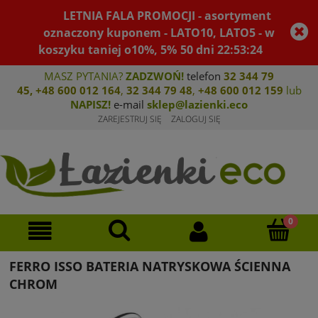
LETNIA FALA PROMOCJI - asortyment
oznaczony kuponem - LATO10, LATO5 - w
koszyku taniej o10%, 5%
50
dni
22
:
53
:
24
MASZ PYTANIA?
ZADZWOŃ!
telefon
32 344 79
45
,
+48 600 012 164
,
32 344 79 4
8
,
+4
8 600 012 159
lub
NAPISZ!
e-mail
sklep@lazienki.eco
ZAREJESTRUJ SIĘ
ZALOGUJ SIĘ
FERRO ISSO BATERIA NATRYSKOWA ŚCIENNA
CHROM