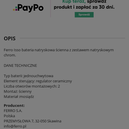
OPIS
Ferro Isso bateria natryskowa ścienna z zestawem natryskowym
chrom.
DANE TECHNICZNE
Typ baterii: jednouchwytowa
Element sterujący: regulator ceramiczny
Liczba otworów montażowych: 2
Montaż: ścienny
Materiał :mosiądz
Producent:
FERRO S.A.
Polska
PRZEMYSŁOWA 7, 32-050 Skawina
info@ferro.pl