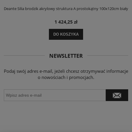
ły
Deante Silia brodzik akrylowy struktura A prostokątny 100x120cm biały
D
1 424,25 zł
DO KOSZYKA
NEWSLETTER
Podaj swój adres e-mail, jeżeli chcesz otrzymywać informacje
o nowościach i promocjach.