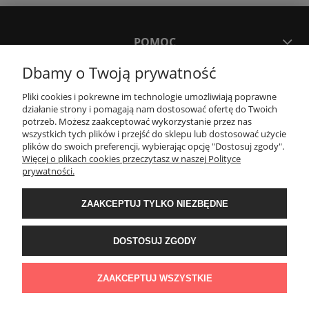
POMOC
Dbamy o Twoją prywatność
MOJE KONTO
Pliki cookies i pokrewne im technologie umożliwiają poprawne
działanie strony i pomagają nam dostosować ofertę do Twoich
potrzeb. Możesz zaakceptować wykorzystanie przez nas
PŁATNOŚCI I DOSTAWA
wszystkich tych plików i przejść do sklepu lub dostosować użycie
plików do swoich preferencji, wybierając opcję "Dostosuj zgody".
Więcej o plikach cookies przeczytasz w naszej Polityce
KONTAKT
prywatności.
ZAAKCEPTUJ TYLKO NIEZBĘDNE
Wyposażenie łazienek Łazienki.eco | Pawła 23, 41-708 Ruda Śląska | E-mail:
sklep@lazienki.eco | Tel.: 600 012 164 lub 600 012 159 | TGS Przemysław
Stoń | NIP: 6312213594 | REGON: 276403698
DOSTOSUJ ZGODY
ZAAKCEPTUJ WSZYSTKIE