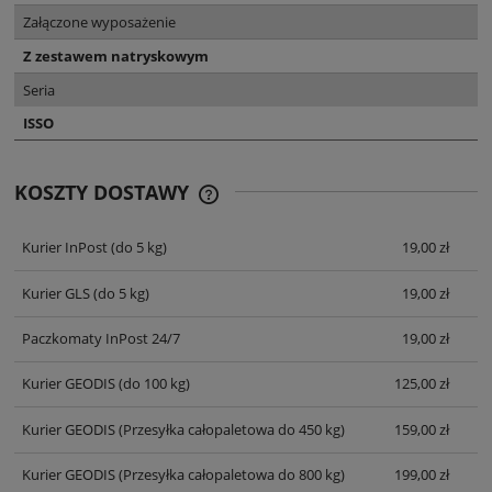
Załączone wyposażenie
Z zestawem natryskowym
Seria
ISSO
KOSZTY DOSTAWY
CENA NIE ZAWIERA EWENTUALNYCH
KOSZTÓW PŁATNOŚCI
Kurier InPost
(do 5 kg)
19,00 zł
Kurier GLS
(do 5 kg)
19,00 zł
Paczkomaty InPost 24/7
19,00 zł
Kurier GEODIS
(do 100 kg)
125,00 zł
Kurier GEODIS
(Przesyłka całopaletowa do 450 kg)
159,00 zł
Kurier GEODIS
(Przesyłka całopaletowa do 800 kg)
199,00 zł