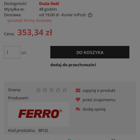
Dostępność:
Duża ilość
Wysyłka w:
48 godzin
Dostawa:
od 19,00 zł
- Kurier InPost
sprawdź formy dostawy
Cena nie zawiera ewentualnych kosztów płatności
353,34 zł
Cena:
szt.
DO KOSZYKA
dodaj do przechowalni
Ocena:
zapytaj o produkt
Producent:
poleć znajomemu
dodaj opinię
Kod produktu:
BFI2L