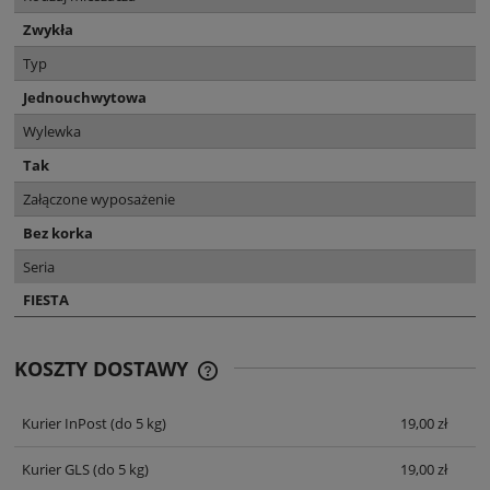
Zwykła
Typ
Jednouchwytowa
Wylewka
Tak
Załączone wyposażenie
Bez korka
Seria
FIESTA
KOSZTY DOSTAWY
CENA NIE ZAWIERA EWENTUALNYCH
KOSZTÓW PŁATNOŚCI
Kurier InPost
(do 5 kg)
19,00 zł
Kurier GLS
(do 5 kg)
19,00 zł