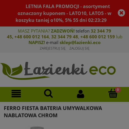
LETNIA FALA PROMOCJI - asortyment
oznaczony kuponem - LATO10, LATO5 - w
koszyku taniej o10%, 5%
55
dni
02
:
23
:
29
MASZ PYTANIA?
ZADZWOŃ!
telefon
32 344 79
45
,
+48 600 012 164
,
32 344 79 4
8
,
+4
8 600 012 159
lub
NAPISZ!
e-mail
sklep@lazienki.eco
ZAREJESTRUJ SIĘ
ZALOGUJ SIĘ
FERRO FIESTA BATERIA UMYWALKOWA
NABLATOWA CHROM