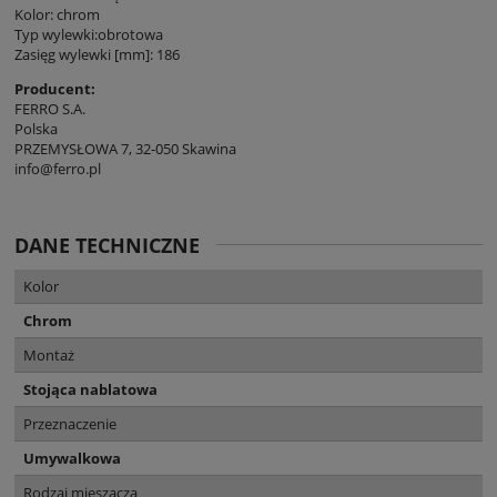
Kolor: chrom
Typ wylewki:obrotowa
Zasięg wylewki [mm]: 186
Producent:
FERRO S.A.
Polska
PRZEMYSŁOWA 7, 32-050 Skawina
info@ferro.pl
DANE TECHNICZNE
Kolor
Chrom
Montaż
Stojąca nablatowa
Przeznaczenie
Umywalkowa
Rodzaj mieszacza