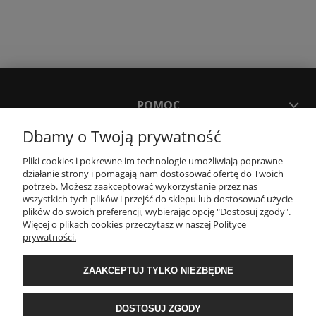
POMOC
Dbamy o Twoją prywatność
MOJE KONTO
Pliki cookies i pokrewne im technologie umożliwiają poprawne
działanie strony i pomagają nam dostosować ofertę do Twoich
potrzeb. Możesz zaakceptować wykorzystanie przez nas
PŁATNOŚCI I DOSTAWA
wszystkich tych plików i przejść do sklepu lub dostosować użycie
plików do swoich preferencji, wybierając opcję "Dostosuj zgody".
Więcej o plikach cookies przeczytasz w naszej Polityce
KONTAKT
prywatności.
ZAAKCEPTUJ TYLKO NIEZBĘDNE
Wyposażenie łazienek Łazienki.eco | Pawła 23, 41-708 Ruda Śląska | E-mail:
sklep@lazienki.eco | Tel.: 600 012 164 lub 600 012 159 | TGS Przemysław
Stoń | NIP: 6312213594 | REGON: 276403698
DOSTOSUJ ZGODY