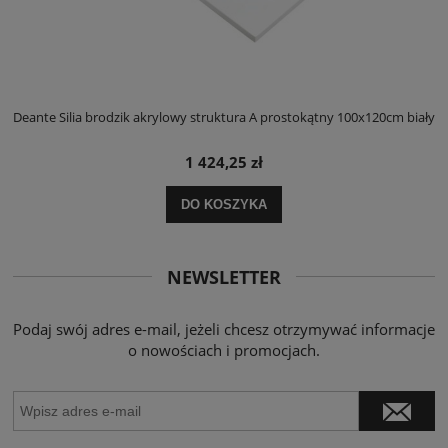
ły
Deante Silia brodzik akrylowy struktura A prostokątny 100x120cm biały
D
1 424,25 zł
DO KOSZYKA
NEWSLETTER
Podaj swój adres e-mail, jeżeli chcesz otrzymywać informacje
o nowościach i promocjach.