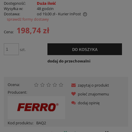
Dostępność:
Duża ilość
Wysyłka w:
48 godzin
Dostawa:
od 19,00 zł
- Kurier InPost
sprawdź formy dostawy
Cena nie zawiera ewentualnych kosztów płatności
198,74 zł
Cena:
szt.
DO KOSZYKA
dodaj do przechowalni
Ocena:
zapytaj o produkt
Producent:
poleć znajomemu
dodaj opinię
Kod produktu:
BAQ2