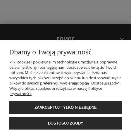
POMOC
Dbamy o Twoją prywatność
MOJE KONTO
Pliki cookies i pokrewne im technologie umożliwiają poprawne
działanie strony i pomagają nam dostosować ofertę do Twoich
potrzeb. Możesz zaakceptować wykorzystanie przez nas
PŁATNOŚCI I DOSTAWA
wszystkich tych plików i przejść do sklepu lub dostosować użycie
plików do swoich preferencji, wybierając opcję "Dostosuj zgody".
Więcej o plikach cookies przeczytasz w naszej Polityce
KONTAKT
prywatności.
ZAAKCEPTUJ TYLKO NIEZBĘDNE
Wyposażenie łazienek Łazienki.eco | Pawła 23, 41-708 Ruda Śląska | E-mail:
sklep@lazienki.eco | Tel.: 600 012 164 lub 600 012 159 | TGS Przemysław
Stoń | NIP: 6312213594 | REGON: 276403698
DOSTOSUJ ZGODY