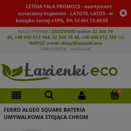
LETNIA FALA PROMOCJI - asortyment
oznaczony kuponem - LATO10, LATO5 - w
koszyku taniej o10%, 5%
53
dni
13
:
44
:
04
MASZ PYTANIA?
ZADZWOŃ!
telefon
32 344 79
45
,
+48 600 012 164
,
32 344 79 4
8
,
+4
8 600 012 159
lub
NAPISZ!
e-mail
sklep@lazienki.eco
ZAREJESTRUJ SIĘ
ZALOGUJ SIĘ
FERRO ALGEO SQUARE BATERIA
UMYWALKOWA STOJĄCA CHROM