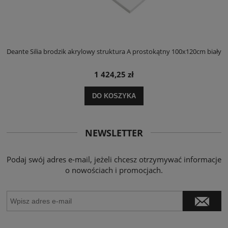
ły
Deante Silia brodzik akrylowy struktura A prostokątny 100x120cm biały
D
1 424,25 zł
DO KOSZYKA
NEWSLETTER
Podaj swój adres e-mail, jeżeli chcesz otrzymywać informacje
o nowościach i promocjach.