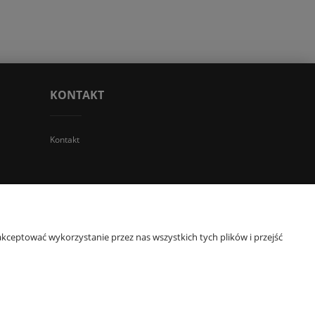
KONTAKT
Kontakt
 TGS Przemysław Stoń | NIP: 6312213594 | REGON: 276403698
kceptować wykorzystanie przez nas wszystkich tych plików i przejść