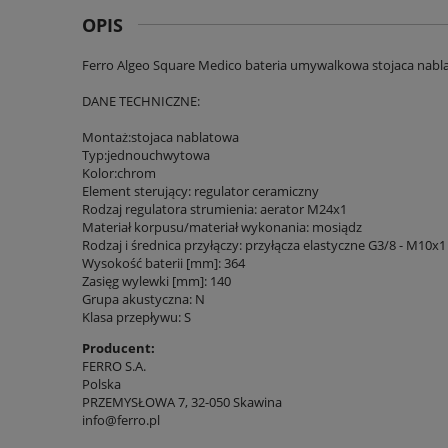
OPIS
Ferro Algeo Square Medico bateria umywalkowa stojaca nab
DANE TECHNICZNE:
Montaż:stojaca nablatowa
Typ:jednouchwytowa
Kolor:chrom
Element sterujący: regulator ceramiczny
Rodzaj regulatora strumienia: aerator M24x1
Materiał korpusu/materiał wykonania: mosiądz
Rodzaj i średnica przyłączy: przyłącza elastyczne G3/8 - M10x1
Wysokość baterii [mm]: 364
Zasięg wylewki [mm]: 140
Grupa akustyczna: N
Klasa przepływu: S
Producent:
FERRO S.A.
Polska
PRZEMYSŁOWA 7, 32-050 Skawina
info@ferro.pl