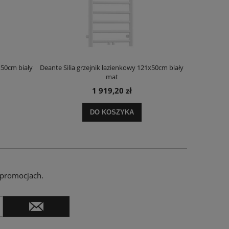
x50cm biały
Deante Silia grzejnik łazienkowy 121x50cm biały
Deante Ora
mat
1 919,20 zł
DO KOSZYKA
 promocjach.