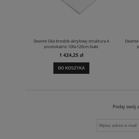
truktura A
Deante Silia brodzik akrylowy struktura A
Deante 
ały
prostokątny 100x120cm biały
p
1 424,25 zł
DO KOSZYKA
Podaj swój 