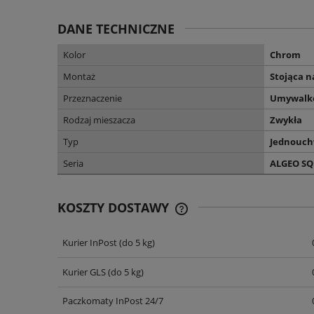
DANE TECHNICZNE
Kolor
Chrom
Montaż
Stojąca 
Przeznaczenie
Umywalk
Rodzaj mieszacza
Zwykła
Typ
Jednouc
Seria
ALGEO S
KOSZTY DOSTAWY
Kurier InPost
(do 5 kg)
CENA NIE ZAWIERA EWENT
KOSZTÓW PŁATNOŚCI
Kurier GLS
(do 5 kg)
Paczkomaty InPost 24/7