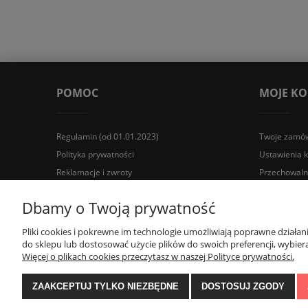
POMOC
MOJE K
Regulamin (od 01.01.2023)
Twoje zamów
Polityka prywatności
Ustawienia 
Reklamacje i zwroty
Przechowaln
Wyposażenie łazienek Łazienki.eco | Pawła 23, 41-708 Rud
Dbamy o Twoją prywatność
Pliki cookies i pokrewne im technologie umożliwiają poprawne działa
do sklepu lub dostosować użycie plików do swoich preferencji, wybiera
Więcej o plikach cookies przeczytasz w naszej Polityce prywatności.
ZAAKCEPTUJ TYLKO NIEZBĘDNE
DOSTOSUJ ZGODY