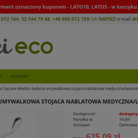
yment oznaczony kuponem - LATO10, LATO5 - w koszyku 
 012 164
,
32 344 79 4
8
,
+4
8 600 012 159
lub
NAPISZ!
e-mail
sk
G
KONTAKT
eo Square Medico bateria umywalkowa stojaca nablatowa medyczna/lekars
A UMYWALKOWA STOJACA NABLATOWA MEDYCZNA/
Dostępność:
dostępny
Wysyłka w:
14 dni
Dostawa:
Darmowa
625,09 zł