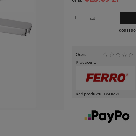
Cena:
Cena nie zawiera ewentualnych kosztów
płatności
szt.
dodaj d
Ocena:
Producent:
Kod produktu:
BAQM2L