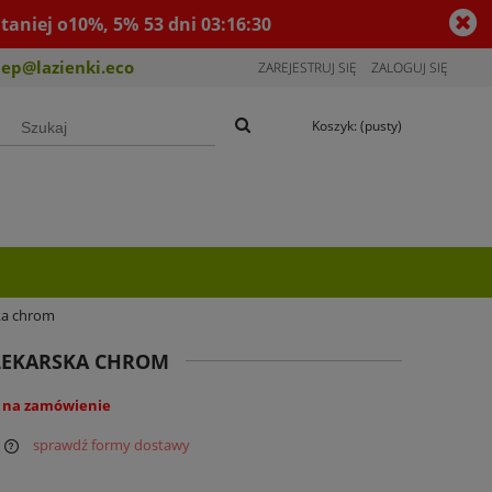
taniej o10%, 5%
53
dni
03
:
16
:
30
lep@lazienki.eco
ZAREJESTRUJ SIĘ
ZALOGUJ SIĘ
Koszyk:
(pusty)
ka chrom
LEKARSKA CHROM
 na zamówienie
sprawdź formy dostawy