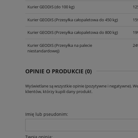
Kurier GEODIS
(do 100 kg)
125
Kurier GEODIS
(Przesyłka całopaletowa do 450 kg)
159
Kurier GEODIS
(Przesyłka całopaletowa do 800 kg)
199
Kurier GEODIS
(Przesyłka na palecie
249
niestandardowej)
OPINIE O PRODUKCIE (0)
Wyświetlane są wszystkie opinie (pozytywne i negatywne). W
klientów, którzy kupili dany produkt.
Imię lub pseudonim:
Twoja opinia: