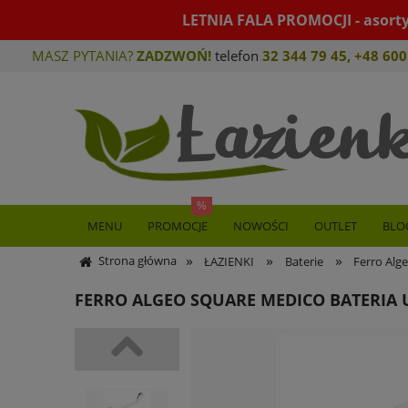
LETNIA FALA PROMOCJI - asort
MASZ PYTANIA?
ZADZWOŃ!
telefon
32 344 79 45
,
+48 600
MENU
PROMOCJE
NOWOŚCI
OUTLET
BLO
»
»
»
Strona główna
ŁAZIENKI
Baterie
Ferro Alg
FERRO ALGEO SQUARE MEDICO BATERI