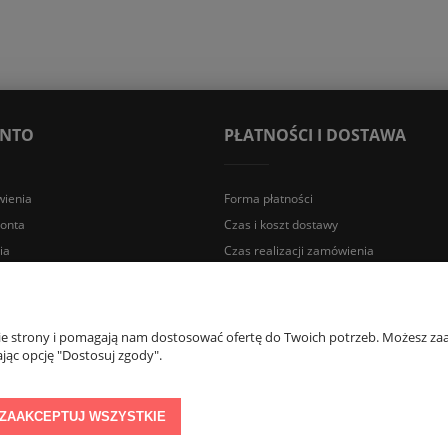
ONTO
PŁATNOŚCI I DOSTAWA
ienia
Forma płatności
konta
Czas i koszt dostawy
ia
Czas realizacji zamówienia
a Śląska | E-mail: sklep@lazienki.eco | Tel.: 600 012 164 lub 600 012 159 |
nie strony i pomagają nam dostosować ofertę do Twoich potrzeb. Możesz zaa
jąc opcję "Dostosuj zgody".
ZAAKCEPTUJ WSZYSTKIE