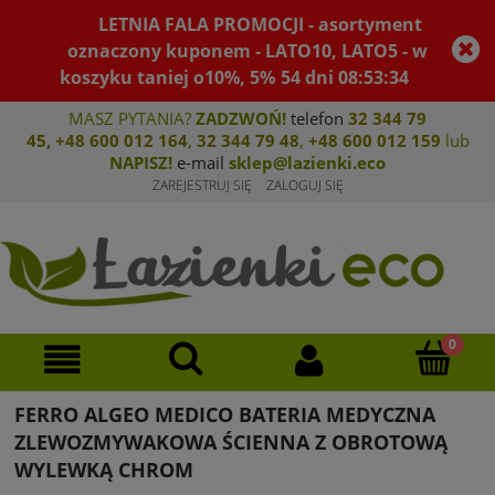
LETNIA FALA PROMOCJI - asortyment
oznaczony kuponem - LATO10, LATO5 - w
koszyku taniej o10%, 5%
54
dni
08
:
53
:
34
MASZ PYTANIA?
ZADZWOŃ!
telefon
32 344 79
45
,
+48 600 012 164
,
32 344 79 4
8
,
+4
8 600 012 159
lub
NAPISZ!
e-mail
sklep@lazienki.eco
ZAREJESTRUJ SIĘ
ZALOGUJ SIĘ
FERRO ALGEO MEDICO BATERIA MEDYCZNA
ZLEWOZMYWAKOWA ŚCIENNA Z OBROTOWĄ
WYLEWKĄ CHROM