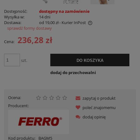
Dostępność:
dostępny na zamówienie
Wysyłka w:
14 dni
Dostawa:
od 19,00 zł
- Kurier InPost
sprawdź formy dostawy
Cena nie zawiera ewentualnych kosztów płatności
236,28 zł
Cena:
szt.
DO KOSZYKA
dodaj do przechowalni
Ocena:
zapytaj o produkt
Producent:
poleć znajomemu
dodaj opinię
Kod produktu:
BAGM5