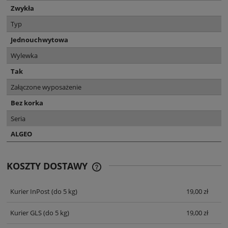
Zwykła
Typ
Jednouchwytowa
Wylewka
Tak
Załączone wyposażenie
Bez korka
Seria
ALGEO
KOSZTY DOSTAWY
CENA NIE ZAWIERA EWENTUALNYCH
KOSZTÓW PŁATNOŚCI
Kurier InPost
(do 5 kg)
19,00 zł
Kurier GLS
(do 5 kg)
19,00 zł