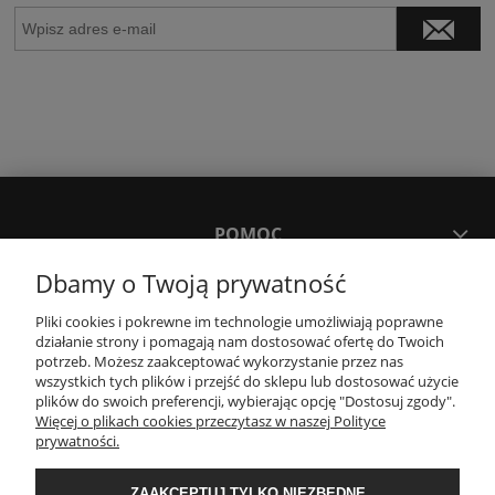
POMOC
Dbamy o Twoją prywatność
MOJE KONTO
Pliki cookies i pokrewne im technologie umożliwiają poprawne
działanie strony i pomagają nam dostosować ofertę do Twoich
potrzeb. Możesz zaakceptować wykorzystanie przez nas
PŁATNOŚCI I DOSTAWA
wszystkich tych plików i przejść do sklepu lub dostosować użycie
plików do swoich preferencji, wybierając opcję "Dostosuj zgody".
Więcej o plikach cookies przeczytasz w naszej Polityce
KONTAKT
prywatności.
ZAAKCEPTUJ TYLKO NIEZBĘDNE