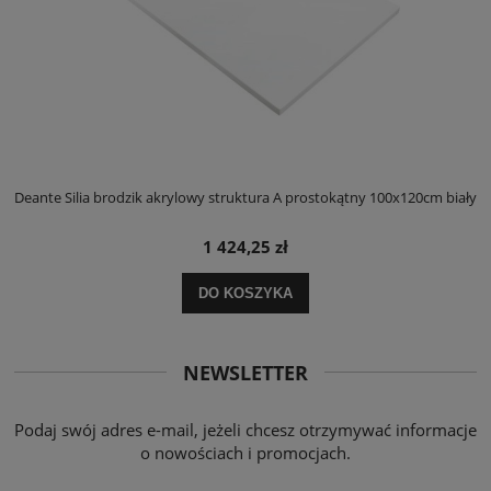
ły
Deante Silia brodzik akrylowy struktura A prostokątny 100x120cm biały
D
1 424,25 zł
DO KOSZYKA
NEWSLETTER
Podaj swój adres e-mail, jeżeli chcesz otrzymywać informacje
o nowościach i promocjach.