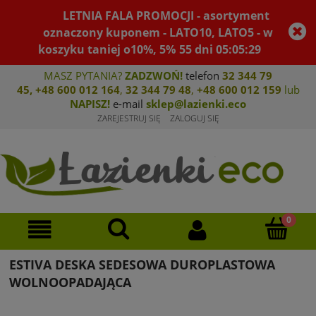
LETNIA FALA PROMOCJI - asortyment
oznaczony kuponem - LATO10, LATO5 - w
koszyku taniej o10%, 5%
55
dni
05
:
05
:
29
MASZ PYTANIA?
ZADZWOŃ!
telefon
32 344 79
45
,
+48 600 012 164
,
32 344 79 4
8
,
+4
8 600 012 159
lub
NAPISZ!
e-mail
sklep@lazienki.eco
ZAREJESTRUJ SIĘ
ZALOGUJ SIĘ
ESTIVA DESKA SEDESOWA DUROPLASTOWA
WOLNOOPADAJĄCA