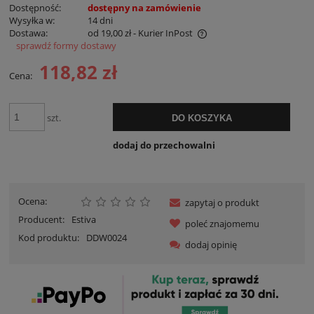
Dostępność:
dostępny na zamówienie
Wysyłka w:
14 dni
Dostawa:
od 19,00 zł
- Kurier InPost
sprawdź formy dostawy
Cena nie zawiera ewentualnych kosztów płatności
118,82 zł
Cena:
szt.
DO KOSZYKA
dodaj do przechowalni
Ocena:
zapytaj o produkt
Producent:
Estiva
poleć znajomemu
Kod produktu:
DDW0024
dodaj opinię