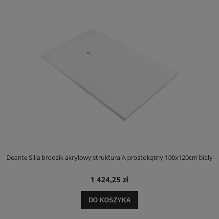
ły
Deante Silia brodzik akrylowy struktura A prostokątny 100x120cm biały
D
1 424,25 zł
DO KOSZYKA