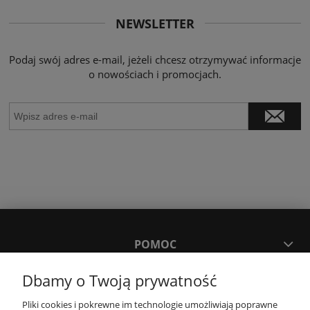
NEWSLETTER
Podaj swój adres e-mail, jeżeli chcesz otrzymywać informacje
o nowościach i promocjach.
POMOC
Dbamy o Twoją prywatność
MOJE KONTO
Pliki cookies i pokrewne im technologie umożliwiają poprawne