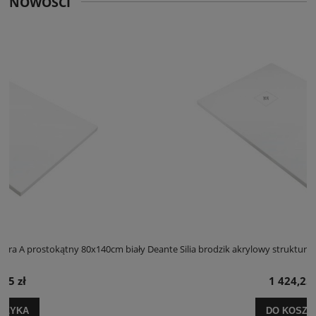
NOWOŚCI
 biały
Deante Silia brodzik akrylowy struktura A prostokątny 100x120cm bia
1 424,25 zł
DO KOSZYKA