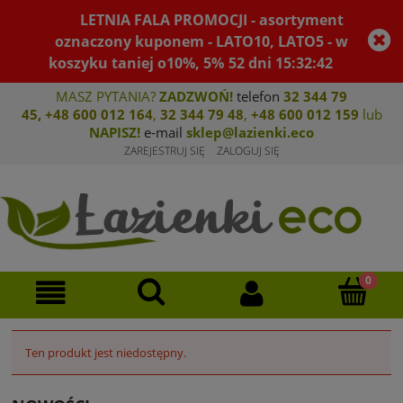
LETNIA FALA PROMOCJI - asortyment
oznaczony kuponem - LATO10, LATO5 - w
koszyku taniej o10%, 5%
52
dni
15
:
32
:
42
MASZ PYTANIA?
ZADZWOŃ!
telefon
32 344 79
45
,
+48 600 012 164
,
32 344 79 4
8
,
+4
8 600 012 159
lub
NAPISZ!
e-mail
sklep@lazienki.eco
ZAREJESTRUJ SIĘ
ZALOGUJ SIĘ
Ten produkt jest niedostępny.