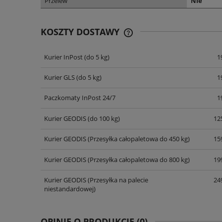
Przelew
Nie
KOSZTY DOSTAWY
Kurier InPost
(do 5 kg)
1
CENA NIE ZAWIERA EWENT
KOSZTÓW PŁATNOŚCI
Kurier GLS
(do 5 kg)
1
Paczkomaty InPost 24/7
1
Kurier GEODIS
(do 100 kg)
125
Kurier GEODIS
(Przesyłka całopaletowa do 450 kg)
159
Kurier GEODIS
(Przesyłka całopaletowa do 800 kg)
199
Kurier GEODIS
(Przesyłka na palecie
249
niestandardowej)
OPINIE O PRODUKCIE (0)