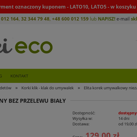
yment oznaczony kuponem - LATO10, LATO5 - w koszyku 
 012 164
,
32 344 79 4
8
,
+4
8 600 012 159
lub
NAPISZ!
e-mail
sk
G
KONTAKT
»
»
idetów
Korki klik - klak do umywalek
Elita korek umywalkowy niez
Y BEZ PRZELEWU BIAŁY
Dostępność:
dostępny
Wysyłka w:
14 dni
Dostawa:
od 19,00 z
129,00 zł