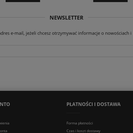
NEWSLETTER
adres e-mail, jeżeli chcesz otrzymywać informacje o nowościach i
ONTO
PŁATNOŚCI I DOSTAWA
ienia
Forma płatności
konta
Czas i koszt dostawy