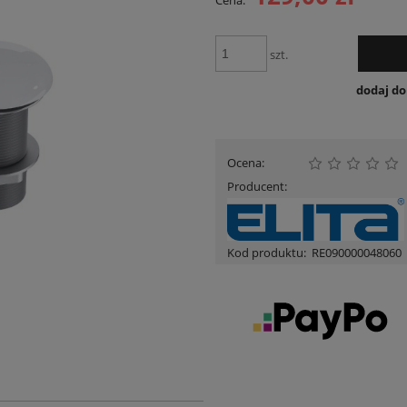
Cena:
Cena nie zawiera ewentua
płatności
szt.
dodaj d
Ocena:
Producent:
Kod produktu:
RE090000048060