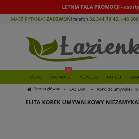
LETNIA FALA PROMOCJI - asort
MASZ PYTANIA?
ZADZWOŃ!
telefon
32 344 79 45
,
+48 600
MENU
PROMOCJE
NOWOŚCI
OUTLET
BLO
»
»
Strona główna
ŁAZIENKI
Korki do umywalek i b
ELITA KOREK UMYWALKOWY NIEZAMYKAN