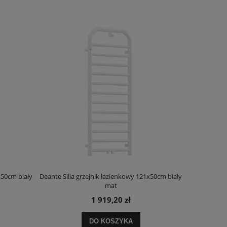
x50cm biały
Deante Silia grzejnik łazienkowy 121x50cm biały
Deante Ora
mat
1 919,20 zł
DO KOSZYKA