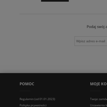
Podaj swój 
POMOC
MOJE K
Regulamin (od 01.01.2023)
Twoje zamów
Polityka prywatności
Ustawienia 