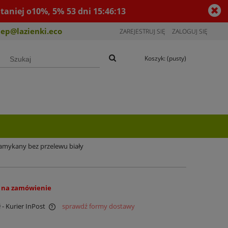
taniej o10%, 5%
53
dni
15
:
46
:
13
lep@lazienki.eco
ZAREJESTRUJ SIĘ
ZALOGUJ SIĘ
Koszyk:
(pusty)
amykany bez przelewu biały
 na zamówienie
ł
- Kurier InPost
sprawdź formy dostawy