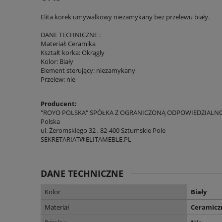
Elita korek umywalkowy niezamykany bez przelewu biały.
DANE TECHNICZNE :
Materiał: Ceramika
Kształt korka: Okrągły
Kolor: Biały
Element sterujący: niezamykany
Przelew: nie
Producent:
"ROYO POLSKA" SPÓŁKA Z OGRANICZONĄ ODPOWIEDZIALN
Polska
ul. Żeromskiego 32 , 82-400 Sztumskie Pole
SEKRETARIAT@ELITAMEBLE.PL
DANE TECHNICZNE
Kolor
Biały
Materiał
Ceramicz