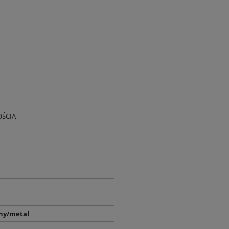
OŚCIĄ
ny/metal