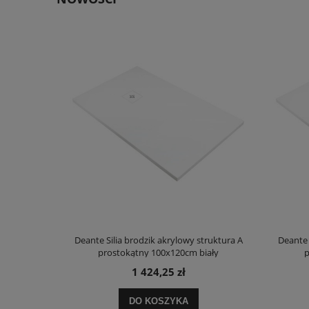
truktura A
Deante Silia brodzik akrylowy struktura A
Deante 
ały
prostokątny 100x120cm biały
p
1 424,25 zł
DO KOSZYKA