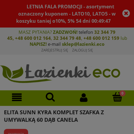
LETNIA FALA PROMOCJI - asortyment
oznaczony kuponem - LATO10, LATO5 - w
koszyku taniej o10%, 5%
54
dni
00
:
49
:
47
MASZ PYTANIA?
ZADZWOŃ!
telefon
32 344 79
45
,
+48 600 012 164
,
32 344 79 4
8
,
+4
8 600 012 159
lub
NAPISZ!
e-mail
sklep@lazienki.eco
ZAREJESTRUJ SIĘ
ZALOGUJ SIĘ
ELITA SUNN KYRA KOMPLET SZAFKA Z
UMYWALKĄ 60 DĄB CANELA
promocja