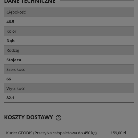
DANE TECHNICZNE
Głębokość
46.5
Kolor
Dąb
Rodzaj
Stojaca
Szerokość
66
Wysokość
82.1
KOSZTY DOSTAWY
CENA NIE ZAWIERA EWENTUALNYCH
KOSZTÓW PŁATNOŚCI
Kurier GEODIS
(Przesyłka całopaletowa do 450 kg)
159,00 zł