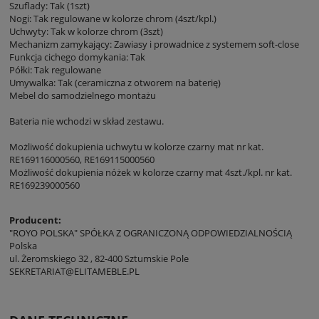
Szuflady: Tak (1szt)
Nogi: Tak regulowane w kolorze chrom (4szt/kpl.)
Uchwyty: Tak w kolorze chrom (3szt)
Mechanizm zamykający: Zawiasy i prowadnice z systemem soft-close
Funkcja cichego domykania: Tak
Półki: Tak regulowane
Umywalka: Tak (ceramiczna z otworem na baterię)
Mebel do samodzielnego montażu
Bateria nie wchodzi w skład zestawu.
Możliwość dokupienia uchwytu w kolorze czarny mat nr kat.
RE169116000560, RE169115000560
Możliwość dokupienia nóżek w kolorze czarny mat 4szt./kpl. nr kat.
RE169239000560
Producent:
"ROYO POLSKA" SPÓŁKA Z OGRANICZONĄ ODPOWIEDZIALNOŚCIĄ
Polska
ul. Żeromskiego 32 , 82-400 Sztumskie Pole
SEKRETARIAT@ELITAMEBLE.PL