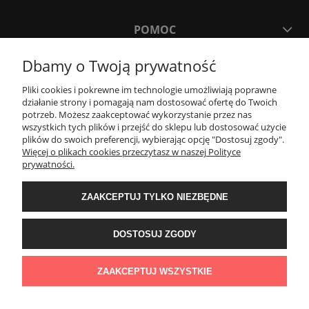
POMOC
Dbamy o Twoją prywatność
MOJE KONTO
Pliki cookies i pokrewne im technologie umożliwiają poprawne
działanie strony i pomagają nam dostosować ofertę do Twoich
PŁATNOŚCI I DOSTAWA
potrzeb. Możesz zaakceptować wykorzystanie przez nas
wszystkich tych plików i przejść do sklepu lub dostosować użycie
plików do swoich preferencji, wybierając opcję "Dostosuj zgody".
Więcej o plikach cookies przeczytasz w naszej Polityce
KONTAKT
prywatności.
Wyposażenie łazienek Łazienki.eco | Pawła 23, 41-708 Ruda Śląska | E-mail:
ZAAKCEPTUJ TYLKO NIEZBĘDNE
sklep@lazienki.eco | Tel.: 600 012 164 lub 600 012 159 | TGS Przemysław
Stoń | NIP: 6312213594 | REGON: 276403698
DOSTOSUJ ZGODY
ZAAKCEPTUJ WSZYSTKIE