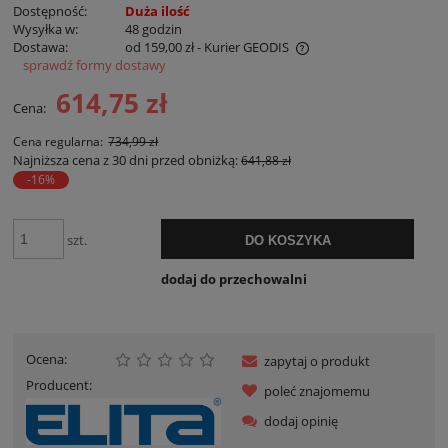
Dostępność:
Duża ilość
Wysyłka w:
48 godzin
Dostawa:
od 159,00 zł
- Kurier GEODIS
sprawdź formy dostawy
Cena nie zawiera ewentualnych kosztów płatności
614,75 zł
Cena:
Cena regularna:
734,99 zł
Najniższa cena z 30 dni przed obniżką:
641,88 zł
-16%
szt.
DO KOSZYKA
dodaj do przechowalni
Ocena:
zapytaj o produkt
Producent:
poleć znajomemu
dodaj opinię