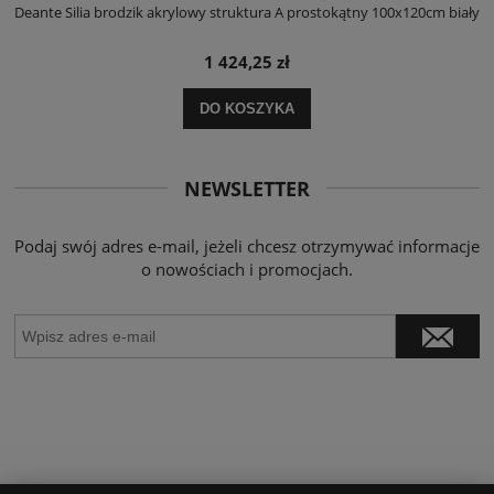
ły
Deante Silia brodzik akrylowy struktura A prostokątny 100x120cm biały
D
1 424,25 zł
DO KOSZYKA
NEWSLETTER
Podaj swój adres e-mail, jeżeli chcesz otrzymywać informacje
o nowościach i promocjach.