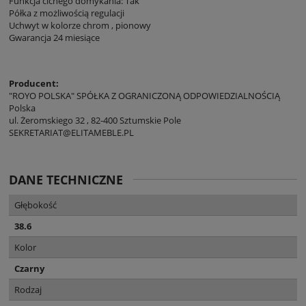
Funkcja cichego domykania: Tak
Półka z możliwością regulacji
Uchwyt w kolorze chrom , pionowy
Gwarancja 24 miesiące
Producent:
"ROYO POLSKA" SPÓŁKA Z OGRANICZONĄ ODPOWIEDZIALNOŚCIĄ
Polska
ul. Żeromskiego 32 , 82-400 Sztumskie Pole
SEKRETARIAT@ELITAMEBLE.PL
DANE TECHNICZNE
Głębokość
38.6
Kolor
Czarny
Rodzaj