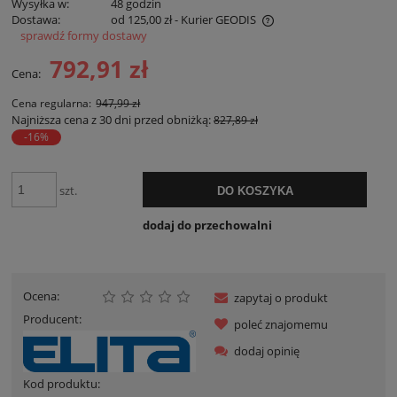
Wysyłka w:
48 godzin
Dostawa:
od 125,00 zł
- Kurier GEODIS
sprawdź formy dostawy
Cena nie zawiera ewentualnych kosztów płatności
792,91 zł
Cena:
Cena regularna:
947,99 zł
Najniższa cena z 30 dni przed obniżką:
827,89 zł
-16%
szt.
DO KOSZYKA
dodaj do przechowalni
Ocena:
zapytaj o produkt
Producent:
poleć znajomemu
dodaj opinię
Kod produktu: