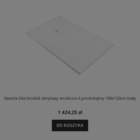
ły
Deante Silia brodzik akrylowy struktura A prostokątny 100x120cm biały
D
1 424,25 zł
DO KOSZYKA