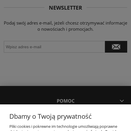
NEWSLETTER
Podaj swój adres e-mail, jeżeli chcesz otrzymywać informacje
o nowościach i promocjach.
POMOC
Dbamy o Twoją prywatność
MOJE KONTO
Pliki cookies i pokrewne im technologie umożliwiają poprawne