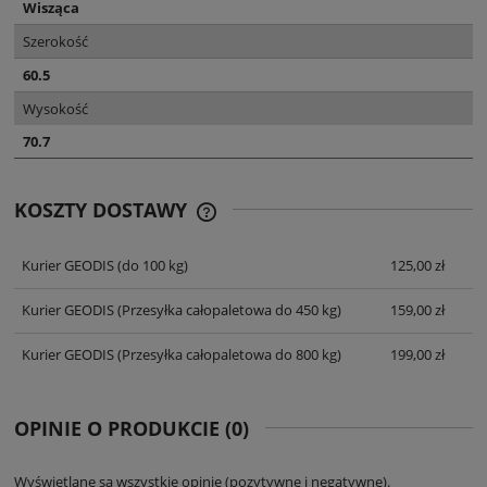
Wisząca
Szerokość
60.5
Wysokość
70.7
KOSZTY DOSTAWY
CENA NIE ZAWIERA EWENTUALNYCH
KOSZTÓW PŁATNOŚCI
Kurier GEODIS
(do 100 kg)
125,00 zł
Kurier GEODIS
(Przesyłka całopaletowa do 450 kg)
159,00 zł
Kurier GEODIS
(Przesyłka całopaletowa do 800 kg)
199,00 zł
OPINIE O PRODUKCIE (0)
Wyświetlane są wszystkie opinie (pozytywne i negatywne).