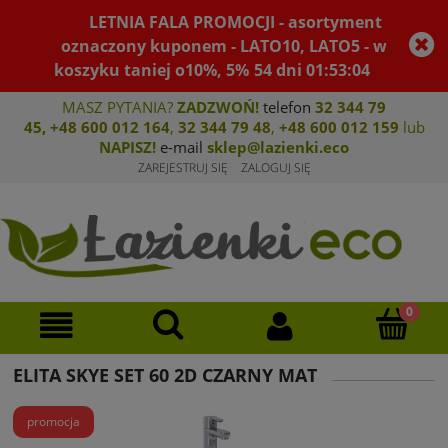
LETNIA FALA PROMOCJI - asortyment
oznaczony kuponem - LATO10, LATO5 - w
koszyku taniej o10%, 5%
54
dni
01
:
53
:
04
MASZ PYTANIA?
ZADZWOŃ!
telefon
32 344 79
45
,
+48 600 012 164
,
32 344 79 4
8
,
+4
8 600 012 159
lub
NAPISZ!
e-mail
sklep@lazienki.eco
ZAREJESTRUJ SIĘ
ZALOGUJ SIĘ
ELITA SKYE SET 60 2D CZARNY MAT
promocja