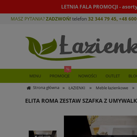
LETNIA FALA PROMOCJI - asort
MASZ PYTANIA?
ZADZWOŃ!
telefon
32 344 79 45
,
+48 600
MENU
PROMOCJE
NOWOŚCI
OUTLET
BLO
»
»
»
Strona główna
ŁAZIENKI
Meble łazienkowe
ELITA ROMA ZESTAW SZAFKA Z UMYWALK