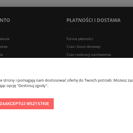
ONTO
PŁATNOŚCI I DOSTAWA
ienia
Forma płatności
konta
Czas i koszt dostawy
ia
Czas realizacji zamówienia
a Śląska | E-mail: sklep@lazienki.eco | Tel.: 600 012 164 lub 600 012 159 |
nie strony i pomagają nam dostosować ofertę do Twoich potrzeb. Możesz zaa
jąc opcję "Dostosuj zgody".
ZAAKCEPTUJ WSZYSTKIE
Sklep internetowy Shoper Premium