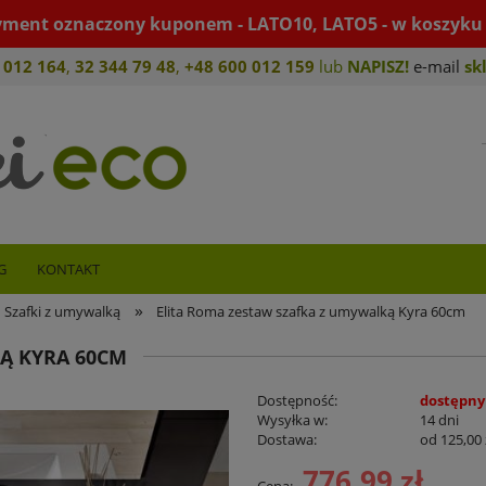
yment oznaczony kuponem - LATO10, LATO5 - w koszyku 
 012 164
,
32 344 79 4
8
,
+4
8 600 012 159
lub
NAPISZ!
e-mail
sk
G
KONTAKT
»
Szafki z umywalką
Elita Roma zestaw szafka z umywalką Kyra 60cm
Ą KYRA 60CM
Dostępność:
dostępny
Wysyłka w:
14 dni
Dostawa:
od 125,00 
776,99 zł