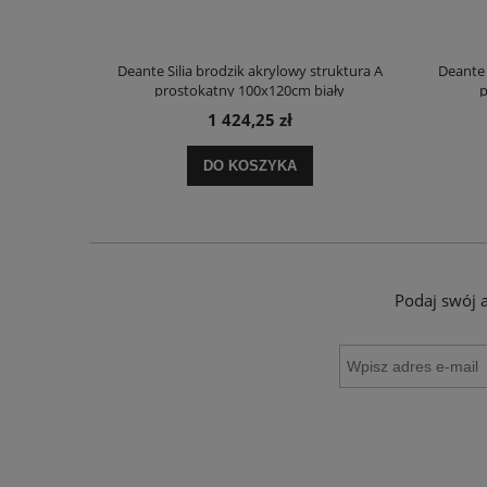
truktura A
Deante Silia brodzik akrylowy struktura A
Deante 
ały
prostokątny 100x120cm biały
p
1 424,25 zł
DO KOSZYKA
Podaj swój 