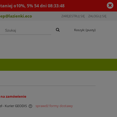
taniej o10%, 5%
54
dni
08
:
33
:
48
lep@lazienki.eco
ZAREJESTRUJ SIĘ
ZALOGUJ SIĘ
Koszyk:
(pusty)
 na zamówienie
zł
- Kurier GEODIS
sprawdź formy dostawy