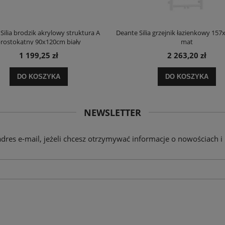
Silia brodzik akrylowy struktura A
Deante Silia grzejnik łazienkowy 157
rostokątny 90x120cm biały
mat
1 199,25 zł
2 263,20 zł
DO KOSZYKA
DO KOSZYKA
NEWSLETTER
adres e-mail, jeżeli chcesz otrzymywać informacje o nowościach i