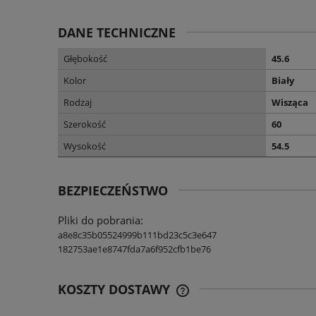
DANE TECHNICZNE
Głębokość
45.6
Kolor
Biały
Rodzaj
Wisząca
Szerokość
60
Wysokość
54.5
BEZPIECZEŃSTWO
Pliki do pobrania:
a8e8c35b05524999b111bd23c5c3e647
182753ae1e8747fda7a6f952cfb1be76
KOSZTY DOSTAWY