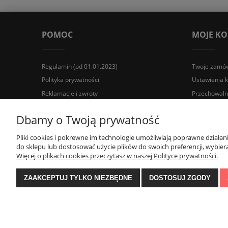
POMOC
MOJE K
Regulamin (od 01.01.2023)
Twoje zamów
Polityka prywatności
Ustawienia 
Reklamacje i zwroty
Przechowaln
Wyposażenie łazienek Łazienki.eco | Pawła 23, 41-708 Rud
Dbamy o Twoją prywatność
Pliki cookies i pokrewne im technologie umożliwiają poprawne działa
do sklepu lub dostosować użycie plików do swoich preferencji, wybiera
Więcej o plikach cookies przeczytasz w naszej Polityce prywatności.
ZAAKCEPTUJ TYLKO NIEZBĘDNE
DOSTOSUJ ZGODY