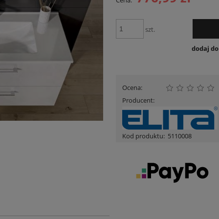
Cena:
Cena nie zawiera ewent
płatności
szt.
dodaj d
Ocena:
Producent:
Kod produktu:
5110008