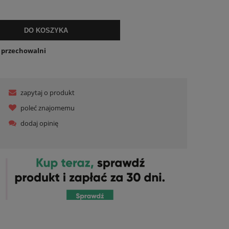
ualnych kosztów
DO KOSZYKA
o przechowalni
zapytaj o produkt
poleć znajomemu
dodaj opinię