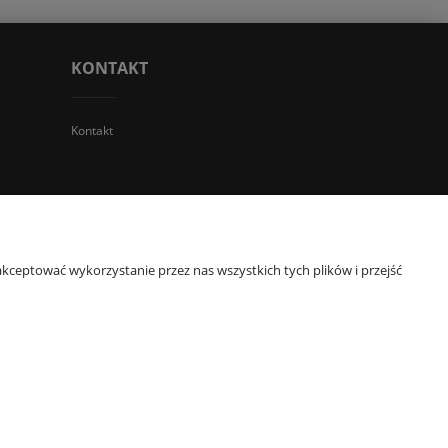
KONTAKT
Kontakt
 TGS Przemysław Stoń | NIP: 6312213594 | REGON: 276403698
kceptować wykorzystanie przez nas wszystkich tych plików i przejść