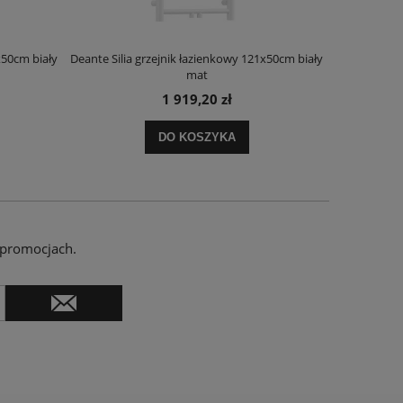
x50cm biały
Deante Silia grzejnik łazienkowy 121x50cm biały
Deante Ora
mat
1 919,20 zł
DO KOSZYKA
 promocjach.