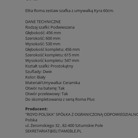
Elita Roma zestaw szafka z umywalką Kyra 60cm.
DANE TECHNICZNE
Rodzaj szafki: Podwieszana
Głębokość: 456 mm
Szerokość: 600 mm
Wysokość: 530 mm
Głębokość kompletu: 456 mm
Szerokość kompletu: 615 mm
Wysokość kompletu: 547 mm
Kształt szafki: Prostokątny
Szuflady: Dwie
Kolor: Biały
Materiał/Umywalka: Ceramika
Otwór na baterię: Tak
Otwór przelewowy: Tak
Do skompletowania z serią Roma Plus
Producent:
"ROYO POLSKA" SPÓŁKA Z OGRANICZONĄ ODPOWIEDZIALN
Polska
ul. Żeromskiego 32 , 82-400 Sztumskie Pole
SEKRETARIAT@ELITAMEBLE.PL