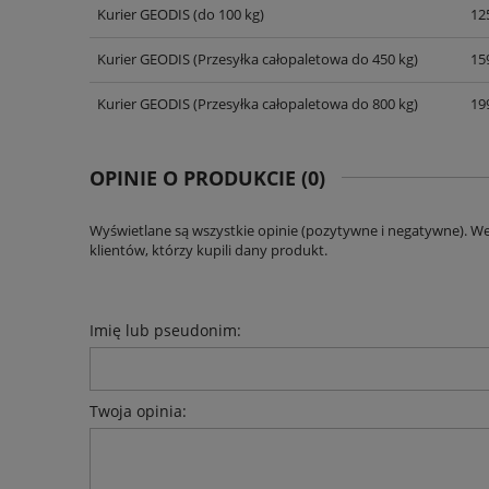
Kurier GEODIS
(do 100 kg)
125
CENA NIE ZAWIERA EWENT
KOSZTÓW PŁATNOŚCI
Kurier GEODIS
(Przesyłka całopaletowa do 450 kg)
159
Kurier GEODIS
(Przesyłka całopaletowa do 800 kg)
199
OPINIE O PRODUKCIE (0)
Wyświetlane są wszystkie opinie (pozytywne i negatywne). W
klientów, którzy kupili dany produkt.
Imię lub pseudonim:
Twoja opinia: