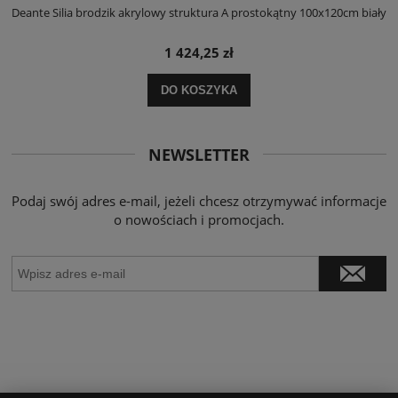
ły
Deante Silia brodzik akrylowy struktura A prostokątny 100x120cm biały
D
1 424,25 zł
DO KOSZYKA
NEWSLETTER
Podaj swój adres e-mail, jeżeli chcesz otrzymywać informacje
o nowościach i promocjach.