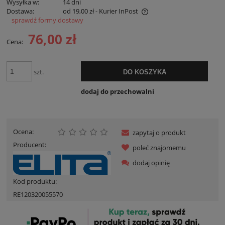
Wysyłka w:
14 dni
Dostawa:
od 19,00 zł
- Kurier InPost
sprawdź formy dostawy
Cena nie zawiera ewentualnych kosztów płatności
76,00 zł
Cena:
szt.
DO KOSZYKA
dodaj do przechowalni
Ocena:
zapytaj o produkt
Producent:
poleć znajomemu
dodaj opinię
Kod produktu:
RE120320055570