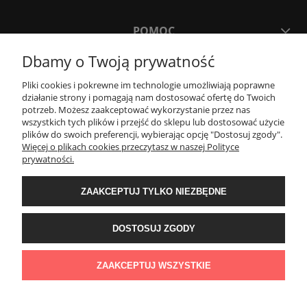
POMOC
Dbamy o Twoją prywatność
MOJE KONTO
Pliki cookies i pokrewne im technologie umożliwiają poprawne
działanie strony i pomagają nam dostosować ofertę do Twoich
potrzeb. Możesz zaakceptować wykorzystanie przez nas
PŁATNOŚCI I DOSTAWA
wszystkich tych plików i przejść do sklepu lub dostosować użycie
plików do swoich preferencji, wybierając opcję "Dostosuj zgody".
Więcej o plikach cookies przeczytasz w naszej Polityce
KONTAKT
prywatności.
ZAAKCEPTUJ TYLKO NIEZBĘDNE
Wyposażenie łazienek Łazienki.eco | Pawła 23, 41-708 Ruda Śląska | E-mail:
sklep@lazienki.eco | Tel.: 600 012 164 lub 600 012 159 | TGS Przemysław
Stoń | NIP: 6312213594 | REGON: 276403698
DOSTOSUJ ZGODY
ZAAKCEPTUJ WSZYSTKIE