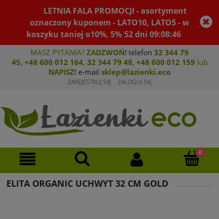
LETNIA FALA PROMOCJI - asortyment
oznaczony kuponem - LATO10, LATO5 - w
koszyku taniej o10%, 5%
52
dni
09
:
08
:
46
MASZ PYTANIA?
ZADZWOŃ!
telefon
32 344 79
45
,
+48 600 012 164
,
32 344 79 4
8
,
+4
8 600 012 159
lub
NAPISZ!
e-mail
sklep@lazienki.eco
ZAREJESTRUJ SIĘ
ZALOGUJ SIĘ
ELITA ORGANIC UCHWYT 32 CM GOLD