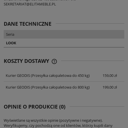
SEKRETARIAT@ELITAMEBLE.PL
DANE TECHNICZNE
Seria
LOOK
KOSZTY DOSTAWY
CENA NIE ZAWIERA EWENTUALNYCH
KOSZTÓW PŁATNOŚCI
Kurier GEODIS
(Przesyłka całopaletowa do 450 kg)
159,00 zł
Kurier GEODIS
(Przesyłka całopaletowa do 800 kg)
199,00 zł
OPINIE O PRODUKCIE (0)
Wyświetlane są wszystkie opinie (pozytywne i negatywne).
Weryfikujemy, czy pochodzą one od klientów, którzy kupili dany