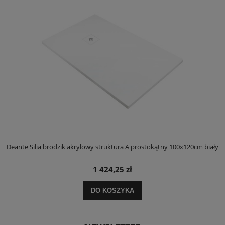
ły
Deante Silia brodzik akrylowy struktura A prostokątny 100x120cm biały
D
1 424,25 zł
DO KOSZYKA