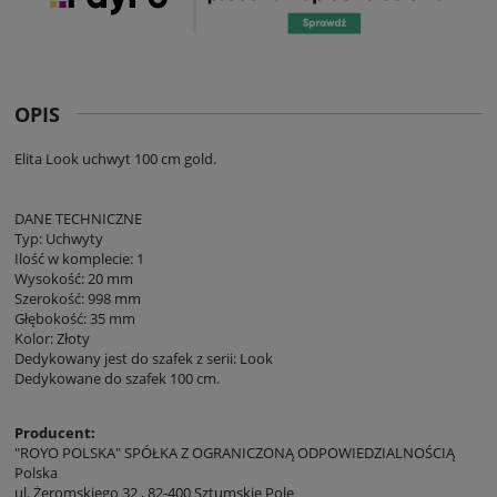
OPIS
Elita Look uchwyt 100 cm gold.
DANE TECHNICZNE
Typ: Uchwyty
Ilość w komplecie: 1
Wysokość: 20 mm
Szerokość: 998 mm
Głębokość: 35 mm
Kolor: Złoty
Dedykowany jest do szafek z serii: Look
Dedykowane do szafek 100 cm.
Producent:
"ROYO POLSKA" SPÓŁKA Z OGRANICZONĄ ODPOWIEDZIALNOŚCIĄ
Polska
ul. Żeromskiego 32 , 82-400 Sztumskie Pole