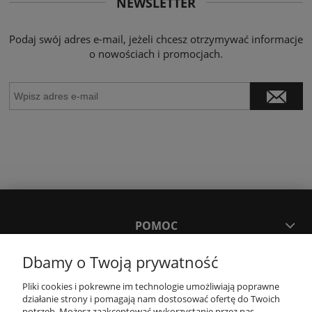
NEWSLETTER
Podaj swój adres e-mail, jeżeli chcesz otrzymywać informacje
o nowościach i promocjach.
POMOC
Dbamy o Twoją prywatność
MOJE KONTO
Pliki cookies i pokrewne im technologie umożliwiają poprawne
działanie strony i pomagają nam dostosować ofertę do Twoich
PŁATNOŚCI I DOSTAWA
potrzeb. Możesz zaakceptować wykorzystanie przez nas