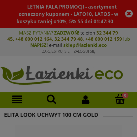
LETNIA FALA PROMOCJI - asortyment
oznaczony kuponem - LATO10, LATO5 - w
koszyku taniej o10%, 5%
55
dni
01
:
47
:
30
MASZ PYTANIA?
ZADZWOŃ!
telefon
32 344 79
45
,
+48 600 012 164
,
32 344 79 4
8
,
+4
8 600 012 159
lub
NAPISZ!
e-mail
sklep@lazienki.eco
ZAREJESTRUJ SIĘ
ZALOGUJ SIĘ
ELITA LOOK UCHWYT 100 CM GOLD