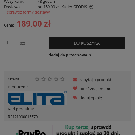
Wysyłka w:
48 godzin
Dostawa:
od 159,00 zł
- Kurier GEODIS
sprawdź formy dostawy
Cena nie zawiera ewentualnych kosztów płatności
189,00 zł
Cena:
szt.
DO KOSZYKA
dodaj do przechowalni
Ocena:
zapytaj o produkt
Producent:
poleć znajomemu
dodaj opinię
Kod produktu:
RE121000015570