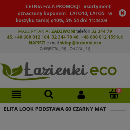
LETNIA FALA PROMOCJI - asortyment
oznaczony kuponem - LATO10, LATO5 - w
koszyku taniej o10%, 5%
54
dni
11
:
44
:
04
MASZ PYTANIA?
ZADZWOŃ!
telefon
32 344 79
45
,
+48 600 012 164
,
32 344 79 4
8
,
+4
8 600 012 159
lub
NAPISZ!
e-mail
sklep@lazienki.eco
ZAREJESTRUJ SIĘ
ZALOGUJ SIĘ
ELITA LOOK PODSTAWA 60 CZARNY MAT