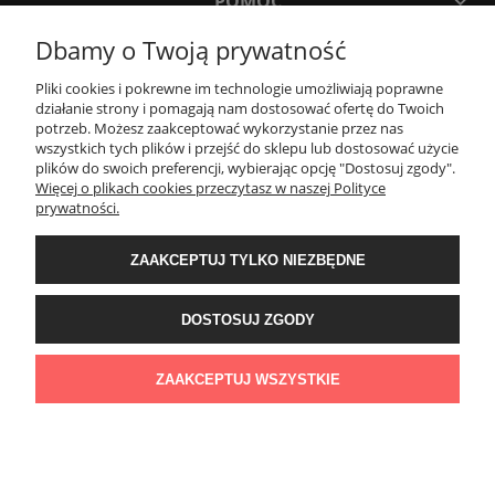
POMOC
Dbamy o Twoją prywatność
MOJE KONTO
Pliki cookies i pokrewne im technologie umożliwiają poprawne
działanie strony i pomagają nam dostosować ofertę do Twoich
potrzeb. Możesz zaakceptować wykorzystanie przez nas
PŁATNOŚCI I DOSTAWA
wszystkich tych plików i przejść do sklepu lub dostosować użycie
plików do swoich preferencji, wybierając opcję "Dostosuj zgody".
Więcej o plikach cookies przeczytasz w naszej Polityce
KONTAKT
prywatności.
ZAAKCEPTUJ TYLKO NIEZBĘDNE
Wyposażenie łazienek Łazienki.eco | Pawła 23, 41-708 Ruda Śląska | E-mail:
sklep@lazienki.eco | Tel.: 600 012 164 lub 600 012 159 | TGS Przemysław
Stoń | NIP: 6312213594 | REGON: 276403698
DOSTOSUJ ZGODY
ZAAKCEPTUJ WSZYSTKIE
POKAŻ PEŁNĄ WERSJĘ STRONY