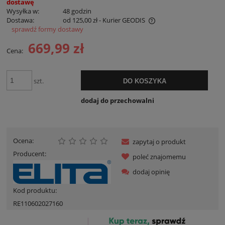
dostawę
Wysyłka w:
48 godzin
Dostawa:
od 125,00 zł
- Kurier GEODIS
sprawdź formy dostawy
Cena nie zawiera ewentualnych kosztów płatności
669,99 zł
Cena:
szt.
DO KOSZYKA
dodaj do przechowalni
Ocena:
zapytaj o produkt
Producent:
poleć znajomemu
dodaj opinię
Kod produktu:
RE110602027160